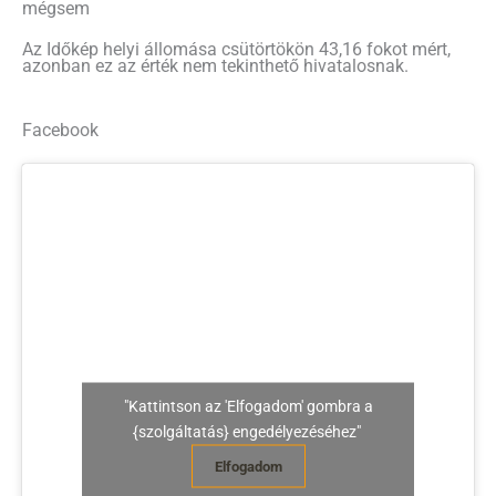
mégsem
Az Időkép helyi állomása csütörtökön 43,16 fokot mért,
azonban ez az érték nem tekinthető hivatalosnak.
Facebook
"Kattintson az 'Elfogadom' gombra a
{szolgáltatás} engedélyezéséhez"
Elfogadom