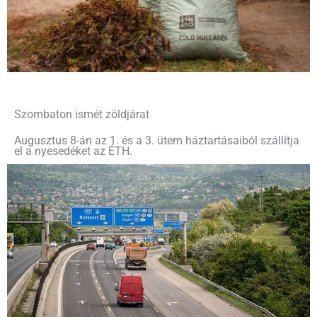
Szombaton ismét zöldjárat
Augusztus 8-án az 1. és a 3. ütem háztartásaiból szállítja
el a nyesedéket az ÉTH.