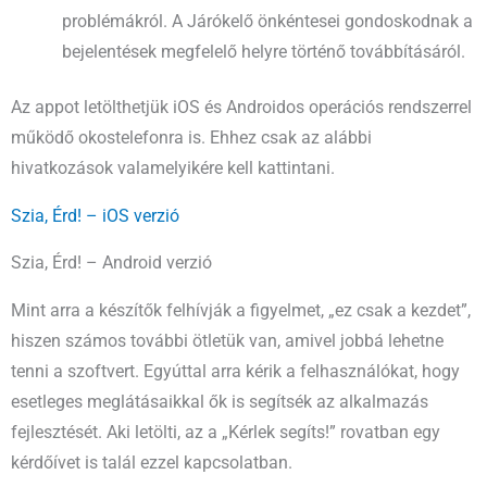
problémákról. A Járókelő önkéntesei gondoskodnak a
bejelentések megfelelő helyre történő továbbításáról.
Az appot letölthetjük iOS és Androidos operációs rendszerrel
működő okostelefonra is. Ehhez csak az alábbi
hivatkozások valamelyikére kell kattintani.
Szia, Érd! – iOS verzió
Szia, Érd! – Android verzió
Mint arra a készítők felhívják a figyelmet, „ez csak a kezdet”,
hiszen számos további ötletük van, amivel jobbá lehetne
tenni a szoftvert. Egyúttal arra kérik a felhasználókat, hogy
esetleges meglátásaikkal ők is segítsék az alkalmazás
fejlesztését. Aki letölti, az a „Kérlek segíts!” rovatban egy
kérdőívet is talál ezzel kapcsolatban.