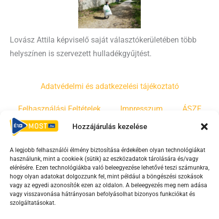
Lovász Attila képviselő saját választókerületében több
helyszínen is szervezett hulladékgyűjtést.
Adatvédelmi és adatkezelési tájékoztató
Felhasználási Feltételek
Impresszum
ÁSZF
Hozzájárulás kezelése
Irányelvek
Moderálási szabályzat
A legjobb felhasználói élmény biztosítása érdekében olyan technológiákat
használunk, mint a cookie-k (sütik) az eszközadatok tárolására és/vagy
F
Y
T
elérésére. Ezen technológiákba való beleegyezése lehetővé teszi számunkra,
hogy olyan adatokat dolgozzunk fel, mint például a böngészési szokások
a
o
i
vagy az egyedi azonosítók ezen az oldalon. A beleegyezés meg nem adása
c
u
k
vagy visszavonása hátrányosan befolyásolhat bizonyos funkciókat és
e
t
t
szolgáltatásokat.
b
u
o