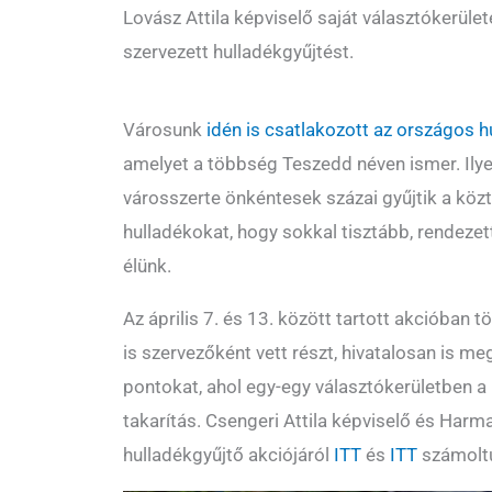
Lovász Attila képviselő saját választókerüle
szervezett hulladékgyűjtést.
Városunk
idén is csatlakozott az országos h
amelyet a többség Teszedd néven ismer. Ily
városszerte önkéntesek százai gyűjtik a közt
hulladékokat, hogy sokkal tisztább, rendezett
élünk.
Az április 7. és 13. között tartott akcióban
is szervezőként vett részt, hivatalosan is me
pontokat, ahol egy-egy választókerületben a
takarítás. Csengeri Attila képviselő és Har
hulladékgyűjtő akciójáról
ITT
és
ITT
számoltu