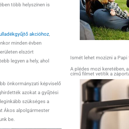
tében több helyszínen is
ulladékgyűjtő akcióhoz
,
enkor minden évben
erületen elszórt
Ismét lehet mozizni a Papi
ebb legyen a hely, ahol
A plédes mozi keretében, a
című filmet vetítik a zápor
 több önkormányzati képviselő
ghirdették azokat a gyűjtési
 leginkább szükséges a
mat Ákos alpolgármester
nk be.