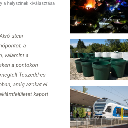
 a helyszínek kiválasztása
Alsó utcai
mópontot, a
n, valamint a
zeken a pontokon
 megtelt Teszedd-es
pban, amíg azokat el
reklámfelületet kapott