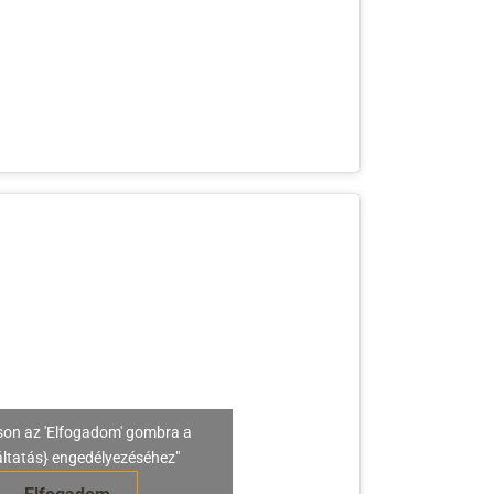
son az 'Elfogadom' gombra a
áltatás} engedélyezéséhez"