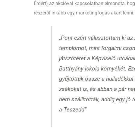
Érdért)
az akcióval kapcsolatban elmondta, hogy
részéről inkább egy marketingfogás akart lenni.
„Pont ezért választottam ki az 
templomot, mint forgalmi cso
játszóteret a Képviselő utcába
Batthyány iskola környékét. E
gyűjtöttük össze a hulladékkal
zsákokat is, és abban a pár na
nem szállították, addig egy jó 
a Teszedd”