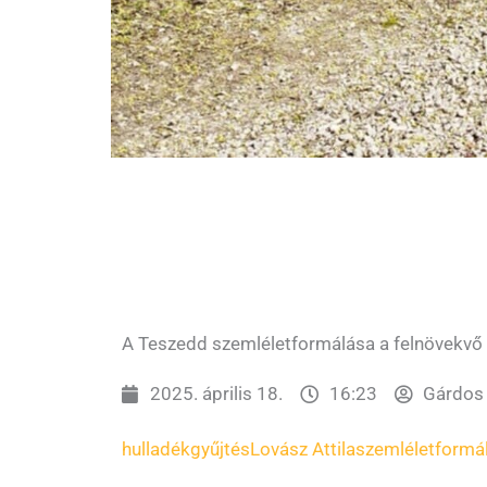
A Teszedd szemléletformálása a felnövekvő
2025. április 18.
16:23
Gárdos 
hulladékgyűjtés
Lovász Attila
szemléletformá