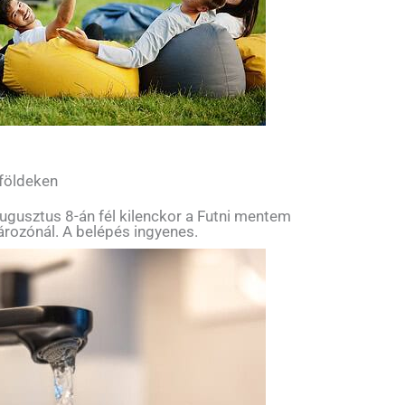
 földeken
ugusztus 8-án fél kilenckor a Futni mentem
tározónál. A belépés ingyenes.