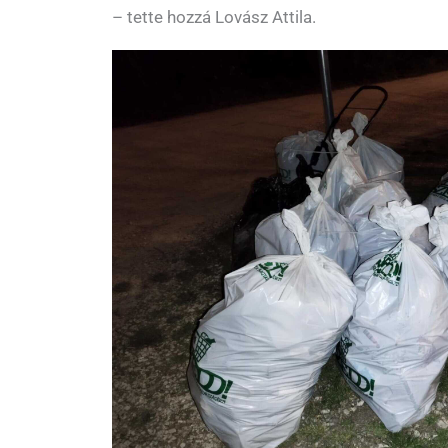
– tette hozzá Lovász Attila.