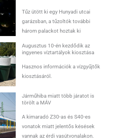
Tűz ütött ki egy Hunyadi utcai
garázsban, a tűzoltók további
három palackot hoztak ki
Augusztus 10-én kezdődik az
ingyenes víztartályok kiosztása
Hasznos információk a vízgyűjtők
kiosztásáról.
Járműhiba miatt több járatot is
törölt a MÁV
A kimaradó Z30-as és S40-es
vonatok miatt jelentős késések
vannak az érdi vasútvonalakon.