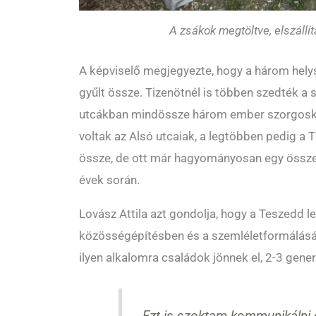
A zsákok megtöltve, elszállí
A képviselő megjegyezte, hogy a három helys
gyűlt össze. Tizenötnél is többen szedték a
utcákban mindössze három ember szorgosko
voltak az Alsó utcaiak, a legtöbben pedig a T
össze, de ott már hagyományosan egy összes
évek során.
Lovász Attila azt gondolja, hogy a Teszedd l
közösségépítésben és a szemléletformálásá
ilyen alkalomra családok jönnek el, 2-3 gener