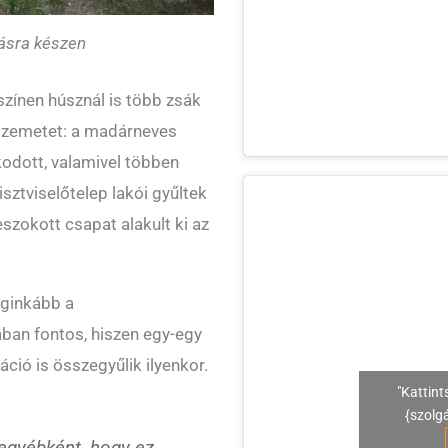
tásra készen
zínen húsznál is több zsák
 szemetet: a madárneves
dott, valamivel többen
isztviselőtelep lakói gyűltek
zokott csapat alakult ki az
eginkább a
ban fontos, hiszen egy-egy
áció is összegyűlik ilyenkor.
"Kattint
{szolg