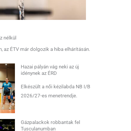
z nélkül
n, az ÉTV már dolgozik a hiba elhárításán.
Hazai pályán vág neki az új
idénynek az ÉRD
Elkészült a női kézilabda NB I/B
2026/27-es menetrendje.
Gázpalackok robbantak fel
Tusculanumban