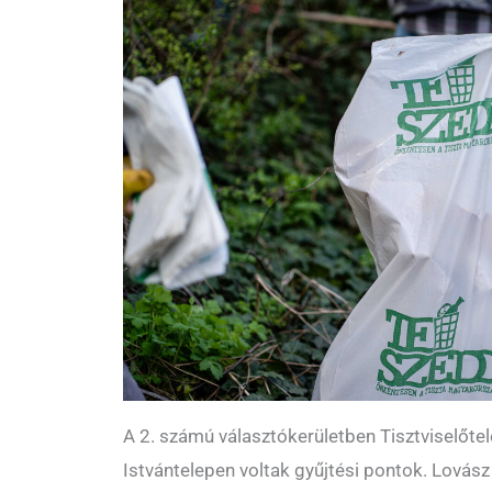
A 2. számú választókerületben Tisztviselőte
Istvántelepen voltak gyűjtési pontok. Lovász 