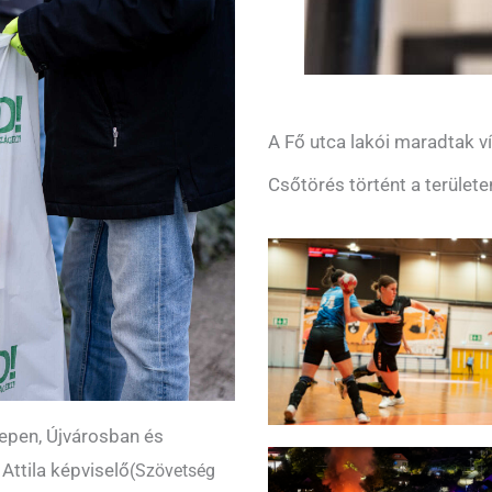
A Fő utca lakói maradtak ví
Csőtörés történt a területe
lepen, Újvárosban és
Attila képviselő
(Szövetség