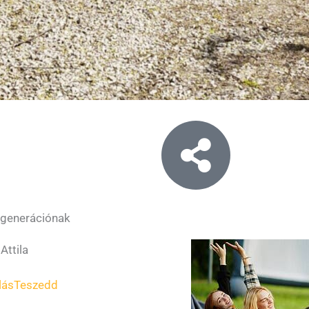
 generációnak
Attila
lás
Teszedd