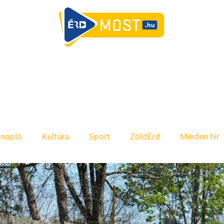
snapló
Kultúra
Sport
ZöldÉrd
Minden hír