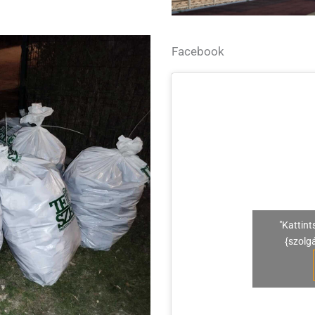
Facebook
"Kattint
{szolg