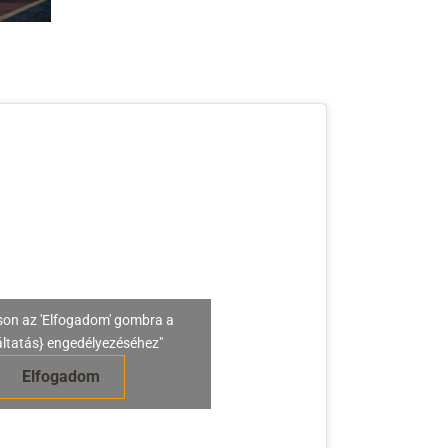
son az 'Elfogadom' gombra a
áltatás} engedélyezéséhez"
Elfogadom