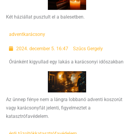
Két háziállat pusztult el a balesetben.
advent
karácsony
2024. december 5. 16:47
Szűcs Gergely
Óránként kigyullad egy lakás a karácsonyi időszakban
Az ünnep fénye nem a lángra lobbanó adventi koszorút
vagy karácsonyfát jelenti, figyelmeztet a
katasztrófavédelem.
érdi tűzoltók
katasztrófavédelem