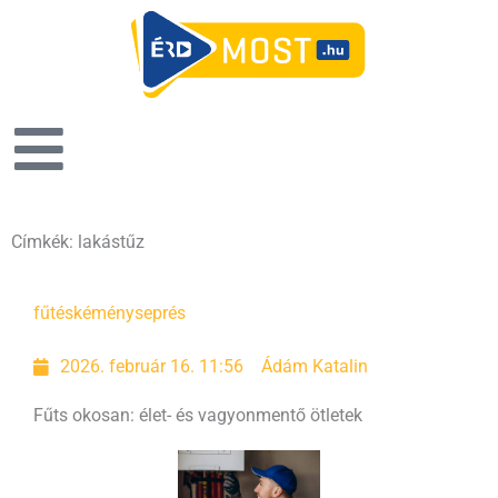
Címkék: lakástűz
Oldal
Oldal
fűtés
kéményseprés
2026. február 16. 11:56
Ádám Katalin
Fűts okosan: élet- és vagyonmentő ötletek