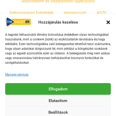
Adatvédelmi és adatkezelési tájékoztató
Felhasználási Feltételek
Impresszum
ÁSZF
Hozzájárulás kezelése
Irányelvek
Moderálási szabályzat
A legjobb felhasználói élmény biztosítása érdekében olyan technológiákat
használunk, mint a cookie-k (sütik) az eszközadatok tárolására és/vagy
F
Y
T
elérésére. Ezen technológiákba való beleegyezése lehetővé teszi számunkra,
hogy olyan adatokat dolgozzunk fel, mint például a böngészési szokások
a
o
i
vagy az egyedi azonosítók ezen az oldalon. A beleegyezés meg nem adása
c
u
k
vagy visszavonása hátrányosan befolyásolhat bizonyos funkciókat és
e
t
t
szolgáltatásokat.
b
u
o
Manage services
o
b
k
o
e
Az Érd Média médiaszolgáltatási tevékenységét a
k
-
Elfogadom
Médiatanács a Magyar Média Mecenatúra program
-
s
keretében támogatja.
Elutasítom
s
q
q
u
Beállítások
u
a
2018-2026. © Minden jog fenntartva, Érd Megyei Jogú Város