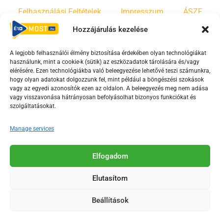
Felhasználási Feltételek
Impresszum
ÁSZF
Hozzájárulás kezelése
Irányelvek
Moderálási szabályzat
A legjobb felhasználói élmény biztosítása érdekében olyan technológiákat
használunk, mint a cookie-k (sütik) az eszközadatok tárolására és/vagy
F
Y
T
elérésére. Ezen technológiákba való beleegyezése lehetővé teszi számunkra,
a
o
i
hogy olyan adatokat dolgozzunk fel, mint például a böngészési szokások
vagy az egyedi azonosítók ezen az oldalon. A beleegyezés meg nem adása
c
u
k
vagy visszavonása hátrányosan befolyásolhat bizonyos funkciókat és
e
t
t
szolgáltatásokat.
b
u
o
o
b
k
Manage services
o
e
Az Érd Média médiaszolgáltatási tevékenységét a
k
-
Elfogadom
Médiatanács a Magyar Média Mecenatúra program
-
s
keretében támogatja.
Elutasítom
s
q
q
u
Beállítások
u
a
2018-2026. © Minden jog fenntartva, Érd Megyei Jogú Város
a
r
Polgármesteri Hivatal Média Osztálya