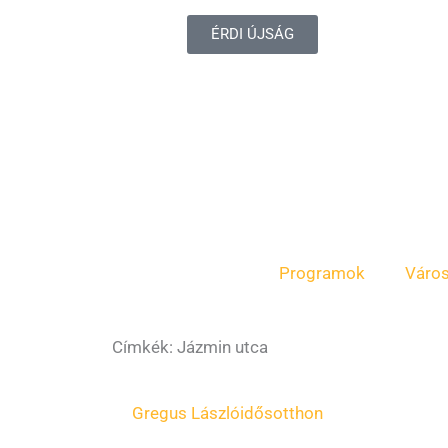
ÉRDI ÚJSÁG
Programok
Váro
Címkék: Jázmin utca
Gregus László
idősotthon