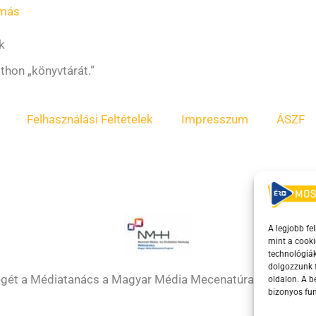
amás
k
thon „könyvtárát.”
Felhasználási Feltételek
Impresszum
ÁSZF
A legjobb fe
mint a cooki
technológiák
dolgozzunk f
égét a Médiatanács a Magyar Média Mecenatúra program k
oldalon. A 
bizonyos fun