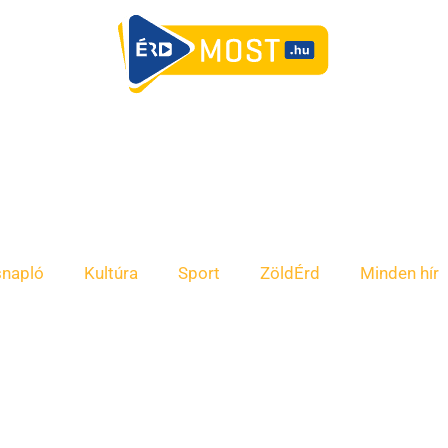
snapló
Kultúra
Sport
ZöldÉrd
Minden hír