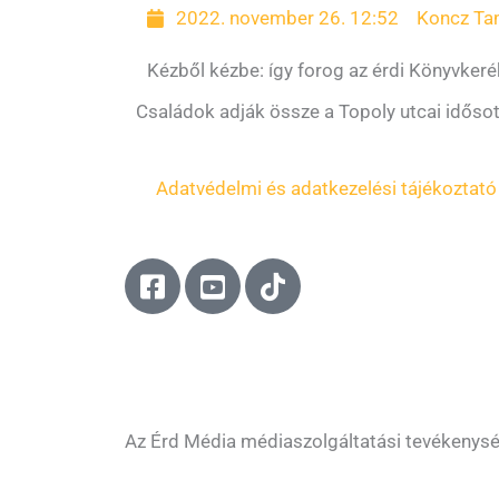
2022. november 26. 12:52
Koncz T
Kézből kézbe: így forog az érdi Könyvkeré
Családok adják össze a Topoly utcai idősot
Adatvédelmi és adatkezelési tájékoztató
F
Y
T
a
o
i
c
u
k
e
t
t
b
u
o
o
b
k
o
e
Az Érd Média médiaszolgáltatási tevékenys
k
-
-
s