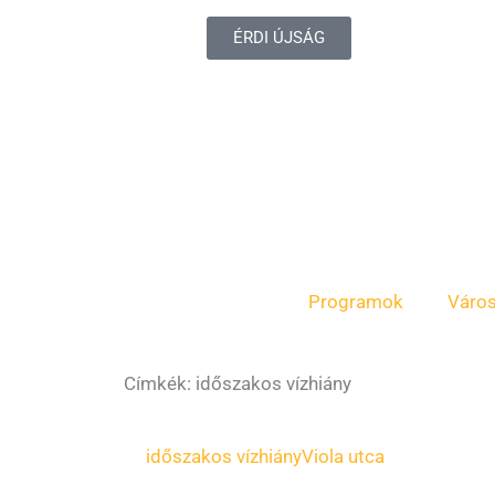
ÉRDI ÚJSÁG
Programok
Váro
Címkék: időszakos vízhiány
időszakos vízhiány
Viola utca