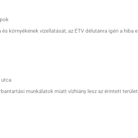
apok
s környékének vízellátását, az ÉTV délutánra igéri a hiba el
 utca
bantartási munkálatok miatt vízhiány lesz az érintett terület