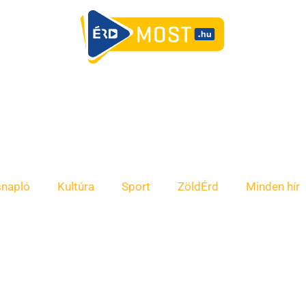
snapló
Kultúra
Sport
ZöldÉrd
Minden hír