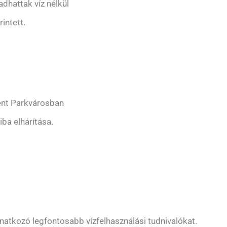
dhattak víz nélkül
intett.
tént Parkvárosban
iba elhárítása.
onatkozó legfontosabb vízfelhasználási tudnivalókat.