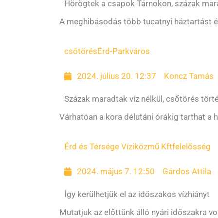
Hörögtek a csapok Tárnokon, százak mara
A meghibásodás több tucatnyi háztartást ér
csőtörés
Érd-Parkváros
2024. július 20. 12:37
Koncz Tamás
Százak maradtak víz nélkül, csőtörés tör
Várhatóan a kora délutáni órákig tarthat a h
Érd és Térsége Víziközmű Kft
felelősség
2024. május 7. 12:50
Gárdos Attila
Így kerülhetjük el az időszakos vízhiányt
Mutatjuk az előttünk álló nyári időszakra v