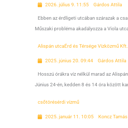
2026. július 9. 11:55
Gárdos Attila
Ebben az érdligeti utcában szárazak a cs
Műszaki probléma akadályozza a Viola utca é
Alispán utca
Érd és Térsége Vízközmű Kft.
2025. június 20. 09:44
Gárdos Attila
Hosszú órákra víz nélkül marad az Alispán
Június 24-én, kedden 8 és 14 óra között kar
csőtörés
érdi vízmű
2025. január 11. 10:05
Koncz Tamás