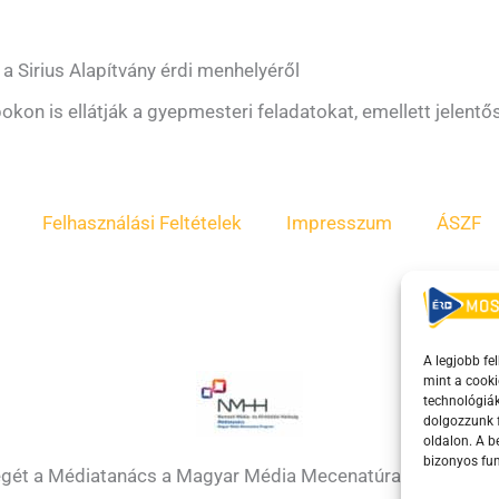
 a Sirius Alapítvány érdi menhelyéről
kon is ellátják a gyepmesteri feladatokat, emellett jelent
Felhasználási Feltételek
Impresszum
ÁSZF
A legjobb fe
mint a cooki
technológiák
dolgozzunk f
oldalon. A 
bizonyos fun
égét a Médiatanács a Magyar Média Mecenatúra program k