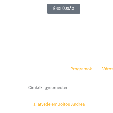
ÉRDI ÚJSÁG
Programok
Váro
Címkék: gyepmester
állatvédelem
Böjtös Andrea