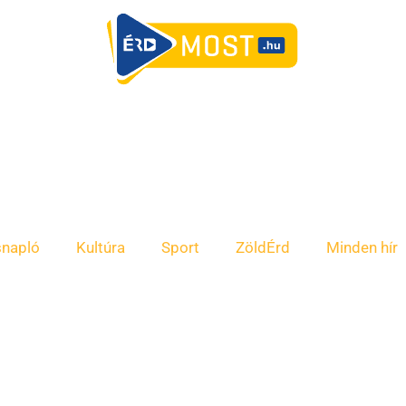
snapló
Kultúra
Sport
ZöldÉrd
Minden hír