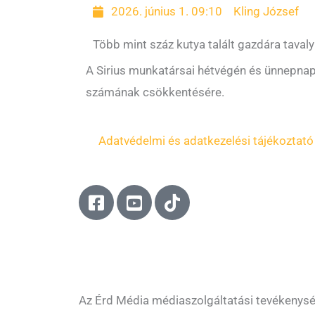
2026. június 1. 09:10
Kling József
Több mint száz kutya talált gazdára tavaly
A Sirius munkatársai hétvégén és ünnepnapo
számának csökkentésére.
Adatvédelmi és adatkezelési tájékoztató
F
Y
T
a
o
i
c
u
k
e
t
t
b
u
o
o
b
k
o
e
Az Érd Média médiaszolgáltatási tevékenys