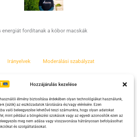
ős energiát fordítanak a kóbor macskák
Irányelvek
Moderálási szabályzat
Hozzájárulás kezelése
lhasználói élmény biztosítása érdekében olyan technológiákat használunk,
e-k (sütik) az eszközadatok tárolására és/vagy elérésére. Ezen
ba való beleegyezése lehetővé teszi számunkra, hogy olyan adatokat
el, mint például a böngészési szokások vagy az egyedi azonosítók ezen az
beleegyezés meg nem adása vagy visszavonása hátrányosan befolyásolhat
kciókat és szolgáltatásokat.
eretében támogatja.