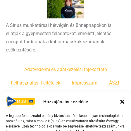
A Sirius munkatársai hétvégén és ünnepnapokon is
ellátják a gyepmesteri feladatokat, emellett jelentős
energiát fordítanak a kóbor macskák számának
csökkentésére.
Adatvédelmi és adatkezelési tájékoztató
Felhasználási Feltételek
Impresszum
ÁSZF
Irányelvek
Moderálási szabályzat
Hozzájárulás kezelése
A legjobb felhasználói élmény biztosítása érdekében olyan technológiákat
F
Y
T
használunk, mint a cookie-k (sütik) az eszközadatok tárolására és/vagy
a
o
i
elérésére. Ezen technológiákba való beleegyezése lehetővé teszi számunkra,