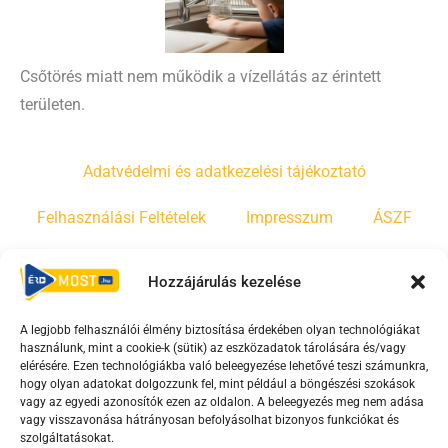
Csőtörés miatt nem működik a vízellátás az érintett
területen.
Adatvédelmi és adatkezelési tájékoztató
Felhasználási Feltételek
Impresszum
ÁSZF
Irányelvek
Moderálási szabályzat
Hozzájárulás kezelése
A legjobb felhasználói élmény biztosítása érdekében olyan technológiákat
F
Y
T
használunk, mint a cookie-k (sütik) az eszközadatok tárolására és/vagy
a
o
i
elérésére. Ezen technológiákba való beleegyezése lehetővé teszi számunkra,
c
u
k
hogy olyan adatokat dolgozzunk fel, mint például a böngészési szokások
vagy az egyedi azonosítók ezen az oldalon. A beleegyezés meg nem adása
e
t
t
vagy visszavonása hátrányosan befolyásolhat bizonyos funkciókat és
b
u
o
szolgáltatásokat.