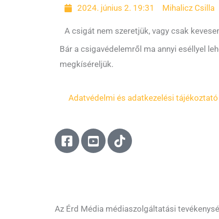
2024. június 2. 19:31
Mihalicz Csilla
A csigát nem szeretjük, vagy csak kevesen
Bár a csigavédelemről ma annyi eséllyel leh
megkíséreljük.
Adatvédelmi és adatkezelési tájékoztató
F
Y
T
a
o
i
c
u
k
e
t
t
b
u
o
o
b
k
o
e
Az Érd Média médiaszolgáltatási tevékenys