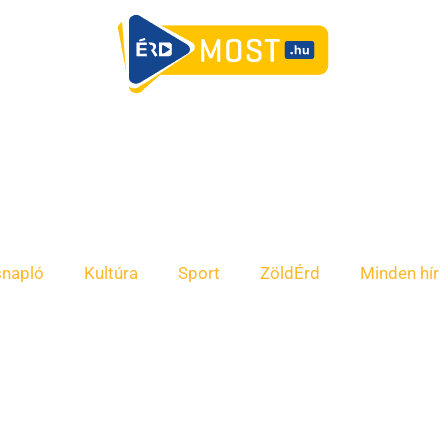
snapló
Kultúra
Sport
ZöldÉrd
Minden hír