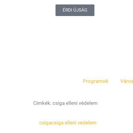
ÉRDI ÚJSÁG
Programok
Váro
Címkék: csiga elleni védelem
csiga
csiga elleni védelem