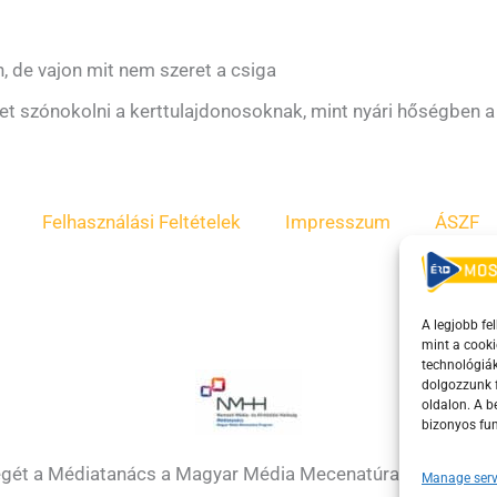
, de vajon mit nem szeret a csiga
et szónokolni a kerttulajdonosoknak, mint nyári hőségben a 
Felhasználási Feltételek
Impresszum
ÁSZF
A legjobb fe
mint a cooki
technológiák
dolgozzunk f
oldalon. A 
bizonyos fun
égét a Médiatanács a Magyar Média Mecenatúra program k
Manage serv