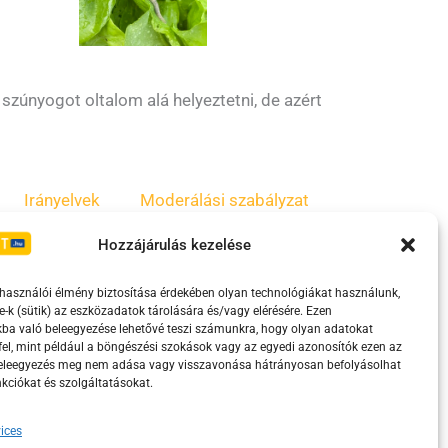
szúnyogot oltalom alá helyeztetni, de azért
Irányelvek
Moderálási szabályzat
Hozzájárulás kezelése
lhasználói élmény biztosítása érdekében olyan technológiákat használunk,
e-k (sütik) az eszközadatok tárolására és/vagy elérésére. Ezen
ba való beleegyezése lehetővé teszi számunkra, hogy olyan adatokat
el, mint például a böngészési szokások vagy az egyedi azonosítók ezen az
beleegyezés meg nem adása vagy visszavonása hátrányosan befolyásolhat
kciókat és szolgáltatásokat.
eretében támogatja.
ices