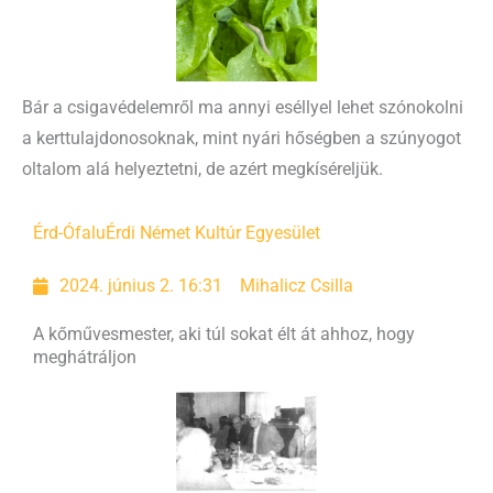
Bár a csigavédelemről ma annyi eséllyel lehet szónokolni
a kerttulajdonosoknak, mint nyári hőségben a szúnyogot
oltalom alá helyeztetni, de azért megkíséreljük.
Érd-Ófalu
Érdi Német Kultúr Egyesület
2024. június 2. 16:31
Mihalicz Csilla
A kőművesmester, aki túl sokat élt át ahhoz, hogy
meghátráljon