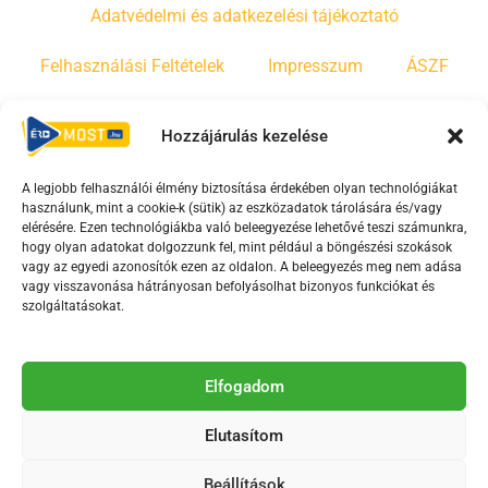
Adatvédelmi és adatkezelési tájékoztató
Felhasználási Feltételek
Impresszum
ÁSZF
Irányelvek
Moderálási szabályzat
Hozzájárulás kezelése
A legjobb felhasználói élmény biztosítása érdekében olyan technológiákat
F
Y
T
használunk, mint a cookie-k (sütik) az eszközadatok tárolására és/vagy
a
o
i
elérésére. Ezen technológiákba való beleegyezése lehetővé teszi számunkra,
c
u
k
hogy olyan adatokat dolgozzunk fel, mint például a böngészési szokások
vagy az egyedi azonosítók ezen az oldalon. A beleegyezés meg nem adása
e
t
t
vagy visszavonása hátrányosan befolyásolhat bizonyos funkciókat és
b
u
o
szolgáltatásokat.
o
b
k
o
e
Az Érd Média médiaszolgáltatási tevékenységét a
k
-
Elfogadom
Médiatanács a Magyar Média Mecenatúra program
-
s
keretében támogatja.
Elutasítom
s
q
q
u
Beállítások