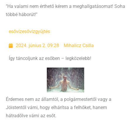
"Ha valami nem érthető kérem a meghallgatásomat! Soha
többé háborút!"
esővíz
esővízgyűjtés
2024. június 2. 09:28
Mihalicz Csilla
Így táncoljunk az esőben – legközelebb!
Érdemes nem az államtól, a polgármestertől vagy a
Jóistentől várni, hogy elhárítsa a felhőket, hanem
hátradőlve várni az esőt.