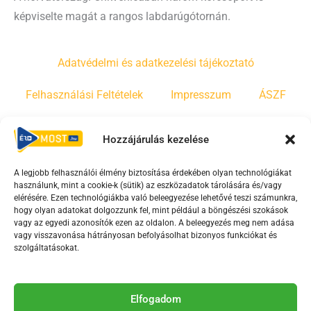
képviselte magát a rangos labdarúgótornán.
Adatvédelmi és adatkezelési tájékoztató
Felhasználási Feltételek
Impresszum
ÁSZF
Irányelvek
Moderálási szabályzat
Hozzájárulás kezelése
A legjobb felhasználói élmény biztosítása érdekében olyan technológiákat
F
Y
T
használunk, mint a cookie-k (sütik) az eszközadatok tárolására és/vagy
a
o
i
elérésére. Ezen technológiákba való beleegyezése lehetővé teszi számunkra,
c
u
k
hogy olyan adatokat dolgozzunk fel, mint például a böngészési szokások
vagy az egyedi azonosítók ezen az oldalon. A beleegyezés meg nem adása
e
t
t
vagy visszavonása hátrányosan befolyásolhat bizonyos funkciókat és
b
u
o
szolgáltatásokat.
o
b
k
o
e
Az Érd Média médiaszolgáltatási tevékenységét a
k
-
Elfogadom
Médiatanács a Magyar Média Mecenatúra program