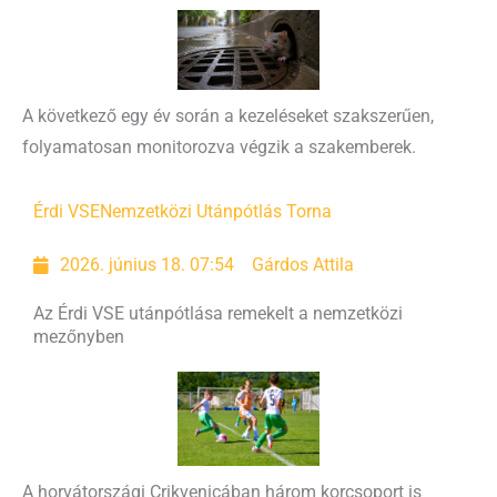
A következő egy év során a kezeléseket szakszerűen,
folyamatosan monitorozva végzik a szakemberek.
Érdi VSE
Nemzetközi Utánpótlás Torna
2026. június 18. 07:54
Gárdos Attila
Az Érdi VSE utánpótlása remekelt a nemzetközi
mezőnyben
A horvátországi Crikvenicában három korcsoport is