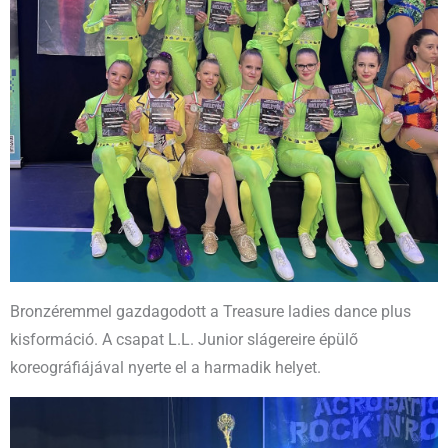
Bronzéremmel gazdagodott a Treasure ladies dance plus
kisformáció. A csapat L.L. Junior slágereire épülő
koreográfiájával nyerte el a harmadik helyet.