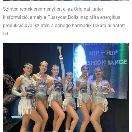
Szintén remek eredményt ért el az Original junior
kisformáció, amely a Pussycat Dolls inspirálta energikus
produkciójával szintén a dobogó harmadik fokára állhatott
fel.