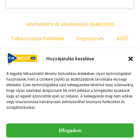
Adatvédelmi és adatkezelési tájékoztató
Felhasználási Feltételek
Impresszum
ÁSZF
Irányelvek
Moderálási szabályzat
Hozzájárulás kezelése
A legjobb felhasználói élmény biztosítása érdekében olyan technológiákat
F
Y
T
használunk, mint a cookie-k (sütik) az eszközadatok tárolására és/vagy
a
o
i
elérésére. Ezen technológiákba való beleegyezése lehetővé teszi számunkra,
c
u
k
hogy olyan adatokat dolgozzunk fel, mint például a böngészési szokások
vagy az egyedi azonosítók ezen az oldalon. A beleegyezés meg nem adása
e
t
t
vagy visszavonása hátrányosan befolyásolhat bizonyos funkciókat és
b
u
o
szolgáltatásokat.
o
b
k
o
e
Az Érd Média médiaszolgáltatási tevékenységét a
k
-
Elfogadom
Médiatanács a Magyar Média Mecenatúra program
-
s