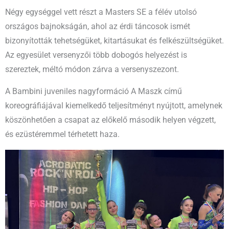
Négy egységgel vett részt a Masters SE a félév utolsó
országos bajnokságán, ahol az érdi táncosok ismét
bizonyították tehetségüket, kitartásukat és felkészültségüket.
Az egyesület versenyzői több dobogós helyezést is
szereztek, méltó módon zárva a versenyszezont.
A Bambini juveniles nagyformáció A Maszk című
koreográfiájával kiemelkedő teljesítményt nyújtott, amelynek
köszönhetően a csapat az előkelő második helyen végzett,
és ezüstéremmel térhetett haza.