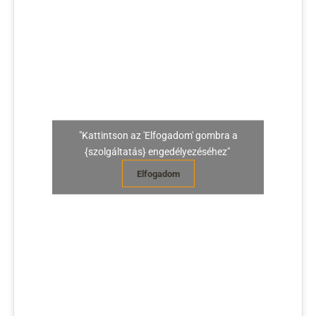
"Kattintson az 'Elfogadom' gombra a
{szolgáltatás} engedélyezéséhez"
Elfogadom