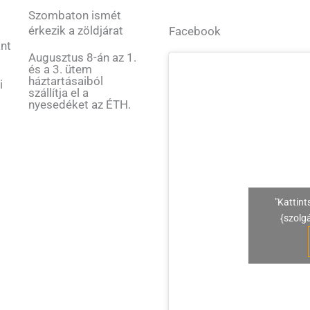
Szombaton ismét
érkezik a zöldjárat
Facebook
ant
Augusztus 8-án az 1.
és a 3. ütem
háztartásaiból
i
szállítja el a
nyesedéket az ÉTH.
"Kattint
{szolg