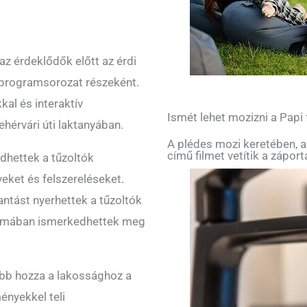
az érdeklődők előtt az érdi
 programsorozat részeként.
al és interaktív
Ismét lehet mozizni a Papi
hérvári úti laktanyában.
A plédes mozi keretében, a
című filmet vetítik a zápor
dhettek a tűzoltók
eket és felszereléseket.
antást nyerhettek a tűzoltók
ormában ismerkedhettek meg
lebb hozza a lakossághoz a
nyekkel teli