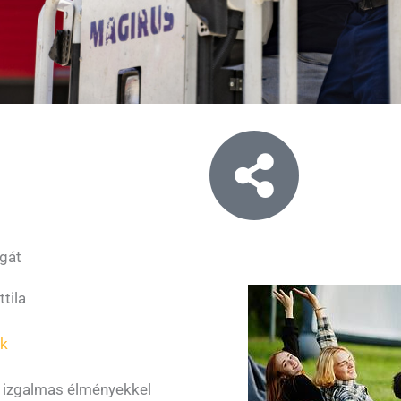
gát
tila
uk
 izgalmas élményekkel