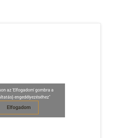
son az 'Elfogadom' gombra a
áltatás} engedélyezéséhez"
Elfogadom