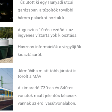
Tűz ütött ki egy Hunyadi utcai
garázsban, a tűzoltók további
három palackot hoztak ki
Augusztus 10-én kezdődik az
ingyenes víztartályok kiosztása
Hasznos információk a vízgyűjtők
kiosztásáról.
Járműhiba miatt több járatot is
törölt a MÁV
A kimaradó Z30-as és S40-es
vonatok miatt jelentős késések
vannak az érdi vasútvonalakon.