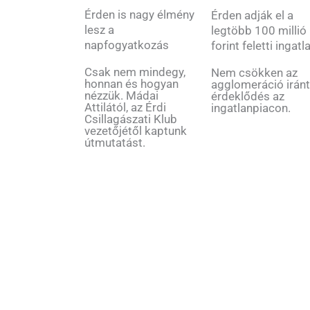
Érden is nagy élmény
Érden adják el a
lesz a
legtöbb 100 millió
napfogyatkozás
forint feletti ingatl
Csak nem mindegy,
Nem csökken az
honnan és hogyan
agglomeráció iránt
nézzük. Mádai
érdeklődés az
Attilától, az Érdi
ingatlanpiacon.
Csillagászati Klub
vezetőjétől kaptunk
útmutatást.