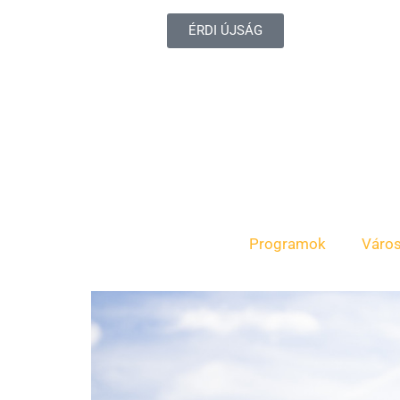
ÉRDI ÚJSÁG
Programok
Váro