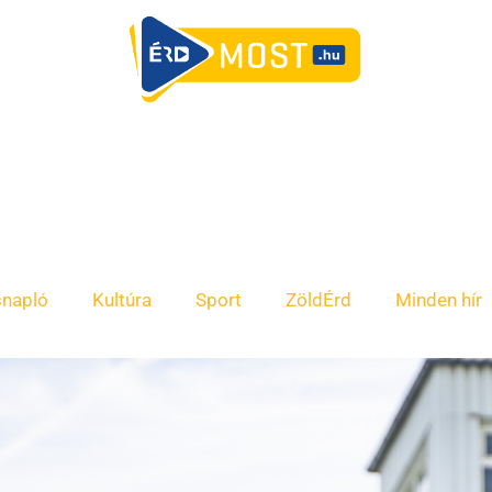
snapló
Kultúra
Sport
ZöldÉrd
Minden hír