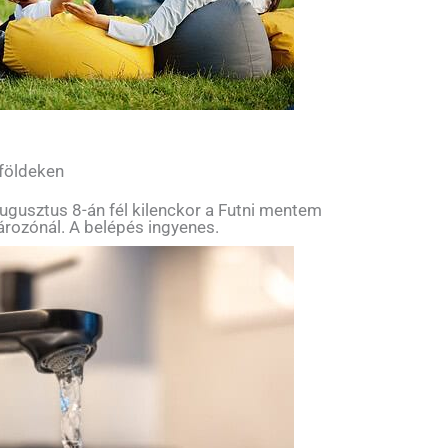
 földeken
ugusztus 8-án fél kilenckor a Futni mentem
tározónál. A belépés ingyenes.