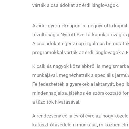
várták a családokat az érdi lánglovagok.
Az idei gyermeknapon is megnyitotta kapuit 
tűzoltóság a Nyitott Szertárkapuk országos
A családokat egész nap izgalmas bemutatókk
programokkal várták az érdi lánglovagok a Fe
Kicsik és nagyok közelebbről is megismerke
munkájával, megnézhették a speciális járműv
Felfedezhették a gyerekek a laktanyát, bepill
mindennapjaiba, játékos és szórakoztató f
a tűzoltók hivatásával.
A rendezvény célja évről évre az, hogy köze
katasztrófavédelem munkáját, miközben élmé