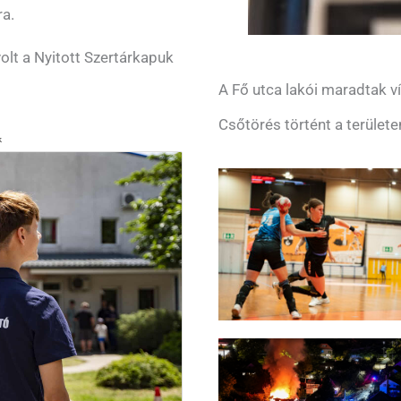
a.
olt a Nyitott Szertárkapuk
A Fő utca lakói maradtak ví
Csőtörés történt a területe