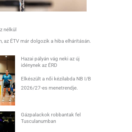
z nélkül
n, az ÉTV már dolgozik a hiba elhárításán.
Hazai pályán vág neki az új
idénynek az ÉRD
Elkészült a női kézilabda NB I/B
2026/27-es menetrendje.
Gázpalackok robbantak fel
Tusculanumban