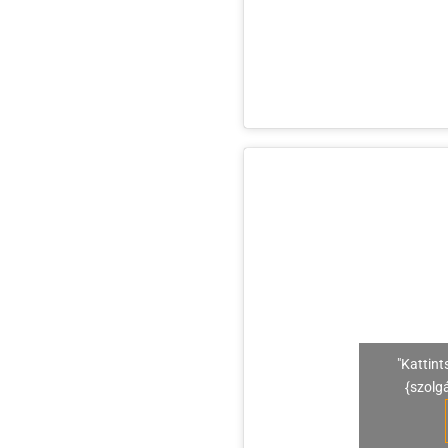
"Kattint
{szolg