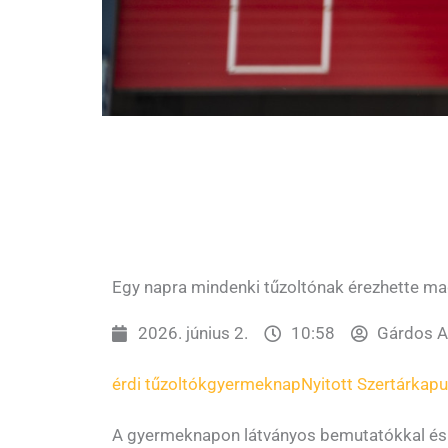
Egy napra mindenki tűzoltónak érezhette ma
2026. június 2.
10:58
Gárdos At
érdi tűzoltók
gyermeknap
Nyitott Szertárkap
A gyermeknapon látványos bemutatókkal és