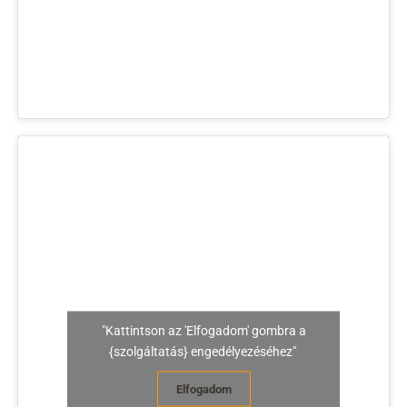
"Kattintson az 'Elfogadom' gombra a
{szolgáltatás} engedélyezéséhez"
Elfogadom