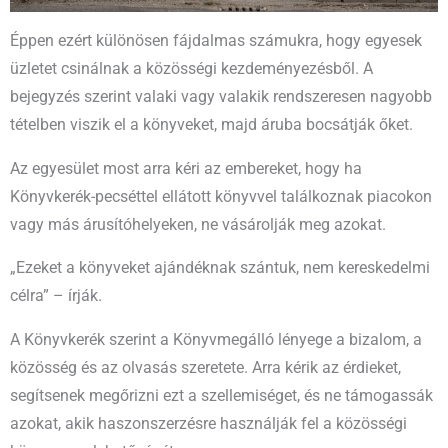
Éppen ezért különösen fájdalmas számukra, hogy egyesek
üzletet csinálnak a közösségi kezdeményezésből. A
bejegyzés szerint valaki vagy valakik rendszeresen nagyobb
tételben viszik el a könyveket, majd áruba bocsátják őket.
Az egyesület most arra kéri az embereket, hogy ha
Könyvkerék-pecséttel ellátott könyvvel találkoznak piacokon
vagy más árusítóhelyeken, ne vásárolják meg azokat.
„Ezeket a könyveket ajándéknak szántuk, nem kereskedelmi
célra” – írják.
A Könyvkerék szerint a Könyvmegálló lényege a bizalom, a
közösség és az olvasás szeretete. Arra kérik az érdieket,
segítsenek megőrizni ezt a szellemiséget, és ne támogassák
azokat, akik haszonszerzésre használják fel a közösségi