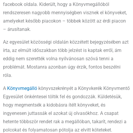
facebook oldala. Kiderült, hogy a Könyvmegállóból
rendszeresen nagyobb mennyiségben visznek el könyveket,
amelyeket később piacokon – többek között az érdi piacon
– árusítanak.
Az egyesület közösségi oldalán közzétett bejegyzésében azt
írta, az elmúlt időszakban több jelzést is kaptak erről, ám
eddig nem szerették volna nyilvánosan szóvá tenni a
problémát. Mostanra azonban úgy érzik, fontos beszélni
róla.
A
Könyvmegálló
könyvszekrényét a Könyvkerék Könyvmentő
Egyesület önkéntesei töltik fel és gondozzák. Küldetésük,
hogy megmentsék a kidobásra ítélt könyveket, és
ingyenesen juttassák el azokat új olvasókhoz. A csapat
hetente többször rendet rak a megállóban, takarít, rendezi a
polcokat és folyamatosan pótolja az elvitt köteteket.