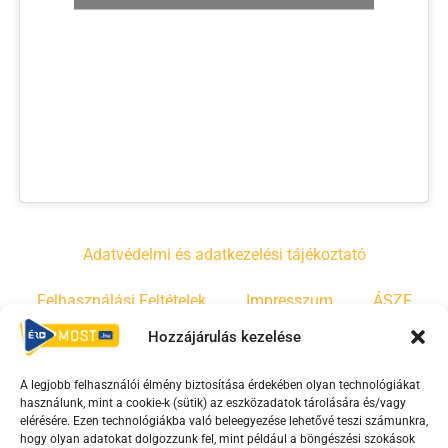
Adatvédelmi és adatkezelési tájékoztató
Felhasználási Feltételek
Impresszum
ÁSZF
Hozzájárulás kezelése
Irányelvek
Moderálási szabályzat
A legjobb felhasználói élmény biztosítása érdekében olyan technológiákat
használunk, mint a cookie-k (sütik) az eszközadatok tárolására és/vagy
F
Y
T
elérésére. Ezen technológiákba való beleegyezése lehetővé teszi számunkra,
a
o
i
hogy olyan adatokat dolgozzunk fel, mint például a böngészési szokások