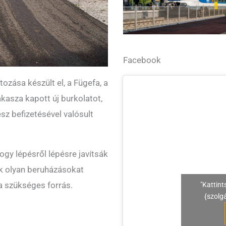
Facebook
ozása készült el, a Fügefa, a
kasza kapott új burkolatot,
sz befizetésével valósult
hogy lépésről lépésre javítsák
ak olyan beruházásokat
 a szükséges forrás.
"Kattint
{szolg