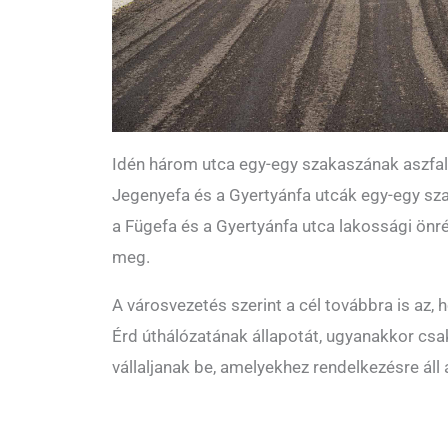
Idén három utca egy-egy szakaszának aszfalt
Jegenyefa és a Gyertyánfa utcák egy-egy sza
a Fügefa és a Gyertyánfa utca lakossági önré
meg.
A városvezetés szerint a cél továbbra is az, 
Érd úthálózatának állapotát, ugyanakkor cs
vállaljanak be, amelyekhez rendelkezésre áll