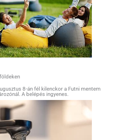
 földeken
ugusztus 8-án fél kilenckor a Futni mentem
tározónál. A belépés ingyenes.