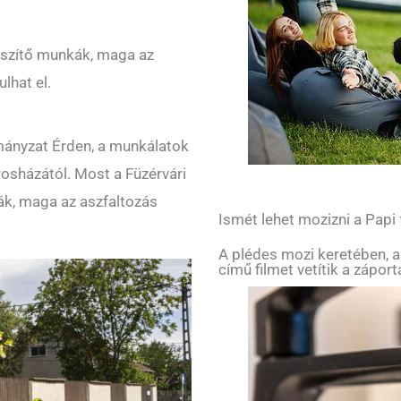
észítő munkák, maga az
lhat el.
mányzat Érden, a munkálatok
rosházától. Most a Füzérvári
k, maga az aszfaltozás
Ismét lehet mozizni a Papi
A plédes mozi keretében, a
című filmet vetítik a zápor