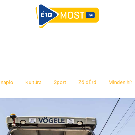
snapló
Kultúra
Sport
ZöldÉrd
Minden hír