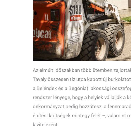
Az elmúlt időszakban több ütemben zajlottak
Tavaly összesen tíz utca kapott új burkolatot
a Beléndek és a Begónia) lakossági összefo
rendszer lényege, hogy a helyiek vállalják a k
önkormányzat pedig hozzáteszi a fennmarad
építési költségek mintegy felét –, valamint m
kivitelezést.