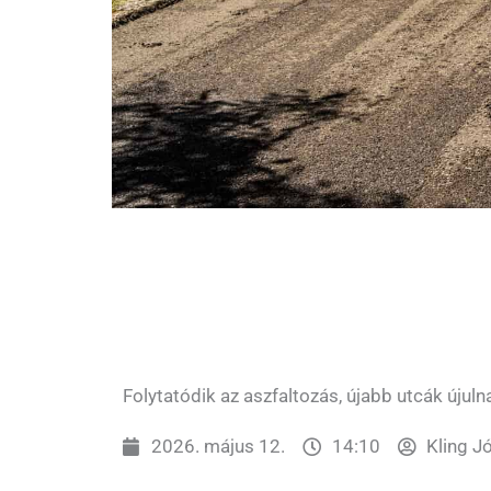
Folytatódik az aszfaltozás, újabb utcák újul
2026. május 12.
14:10
Kling J