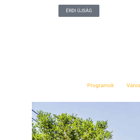
ÉRDI ÚJSÁG
Programok
Váro