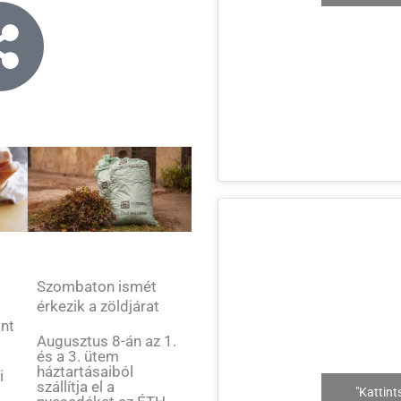
Szombaton ismét
érkezik a zöldjárat
ant
Augusztus 8-án az 1.
és a 3. ütem
háztartásaiból
i
szállítja el a
"Kattint