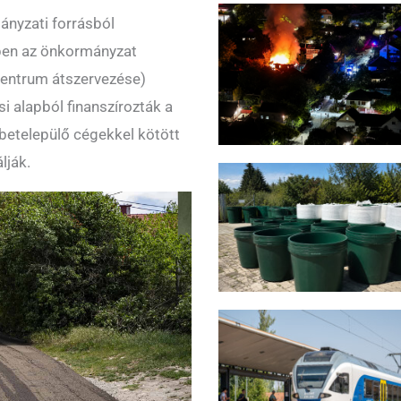
ányzati forrásból
zben az önkormányzat
centrum átszervezése)
si alapból finanszírozták a
betelepülő cégekkel kötött
lják.