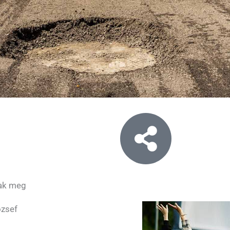
nak meg
ózsef