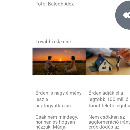
Fotó: Balogh Alex
További cikkeink
Érden is nagy élmény
Érden adják el a
lesz a
legtöbb 100 millió
napfogyatkozás
forint feletti ingatl
Csak nem mindegy,
Nem csökken az
honnan és hogyan
agglomeráció iránt
nézzük. Mádai
érdeklődés az