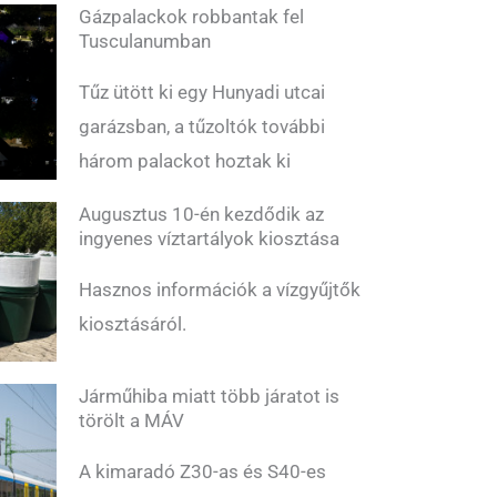
Gázpalackok robbantak fel
Tusculanumban
Tűz ütött ki egy Hunyadi utcai
garázsban, a tűzoltók további
három palackot hoztak ki
Augusztus 10-én kezdődik az
ingyenes víztartályok kiosztása
Hasznos információk a vízgyűjtők
kiosztásáról.
Járműhiba miatt több járatot is
törölt a MÁV
A kimaradó Z30-as és S40-es