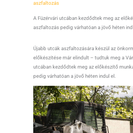
aszfaltozás
A Füzérvári utcában kezdődtek meg az elők
aszfaltozás pedig várhatóan a jövő héten indu
Újabb utcák aszfaltozására készül az önkor
előkészítése már elindult – tudtuk meg a Vá
utcában kezdődtek meg az előkészítő munká
pedig várhatóan a jövő héten indul el.