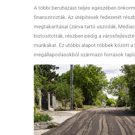
A többi beruházást teljes egészében önkorm
finanszírozták. Az útépítések fedezetét rés
megtakarításai (zárva tartó uszodák, Média
biztosították, részben pedig a városfejleszté
munkákat. Ez utóbbi alapot többek között a 
megállapodásokból származó források táplá