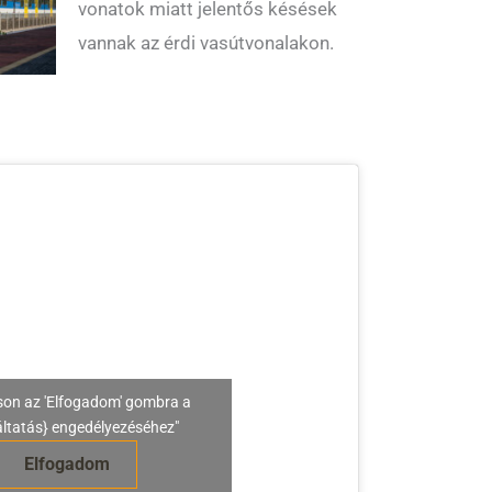
vonatok miatt jelentős késések
vannak az érdi vasútvonalakon.
son az 'Elfogadom' gombra a
áltatás} engedélyezéséhez"
Elfogadom