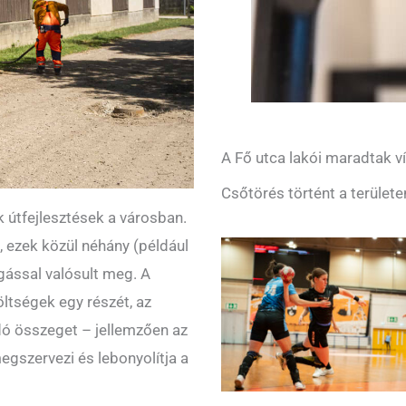
A Fő utca lakói maradtak ví
Csőtörés történt a területe
 útfejlesztések a városban.
, ezek közül néhány (például
gással valósult meg. A
öltségek egy részét, az
ó összeget – jellemzően az
egszervezi és lebonyolítja a