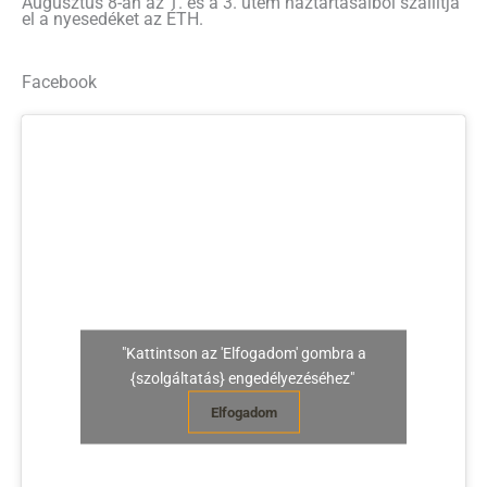
Augusztus 8-án az 1. és a 3. ütem háztartásaiból szállítja
el a nyesedéket az ÉTH.
Facebook
"Kattintson az 'Elfogadom' gombra a
{szolgáltatás} engedélyezéséhez"
Elfogadom