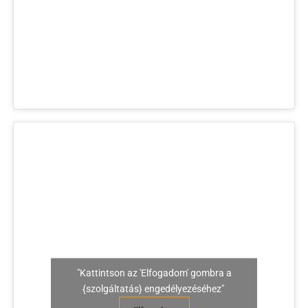
"Kattintson az 'Elfogadom' gombra a
{szolgáltatás} engedélyezéséhez"