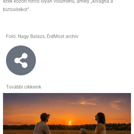
ezek között nincs olyan volumenű, amely „kivágná a
biztosítékot”.
Fotó: Nagy Balázs, ÉrdMost archív
További cikkeink