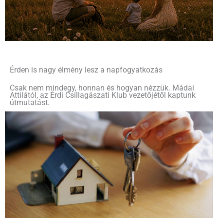
Érden is nagy élmény lesz a napfogyatkozás
Csak nem mindegy, honnan és hogyan nézzük. Mádai
Attilától, az Érdi Csillagászati Klub vezetőjétől kaptunk
útmutatást.