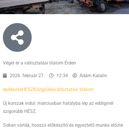
Véget ér a változtatási tilalom Érden
2026. február 27.
12:34
Ádám Katalin
építkezés
HÉSZ
Közgyűlés
változtatási tilalom
Új korszak indul: márciusban hatályba lép az eddiginél
szigorúbb HÉSZ.
Sokan várták, hosszú előkészítő és egyeztető munka előzte