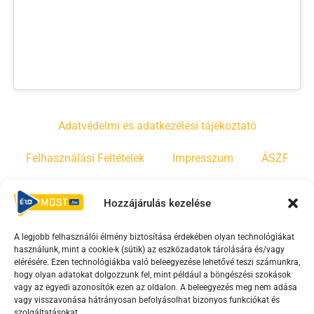
Adatvédelmi és adatkezelési tájékoztató
Felhasználási Feltételek
Impresszum
ÁSZF
Irányelvek
Moderálási szabályzat
Hozzájárulás kezelése
A legjobb felhasználói élmény biztosítása érdekében olyan technológiákat
F
Y
T
használunk, mint a cookie-k (sütik) az eszközadatok tárolására és/vagy
a
o
i
elérésére. Ezen technológiákba való beleegyezése lehetővé teszi számunkra,
c
u
k
hogy olyan adatokat dolgozzunk fel, mint például a böngészési szokások
vagy az egyedi azonosítók ezen az oldalon. A beleegyezés meg nem adása
e
t
t
vagy visszavonása hátrányosan befolyásolhat bizonyos funkciókat és
b
u
o
szolgáltatásokat.