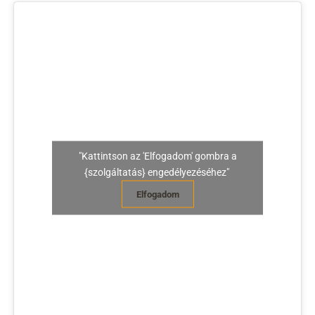
"Kattintson az 'Elfogadom' gombra a
{szolgáltatás} engedélyezéséhez"
Elfogadom