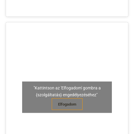
"Kattintson az 'Elfogadom' gombra a
{szolgáltatás} engedélyezéséhez"
Elfogadom