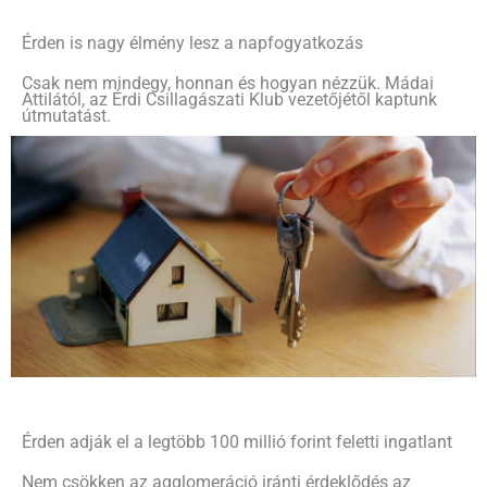
Érden is nagy élmény lesz a napfogyatkozás
Csak nem mindegy, honnan és hogyan nézzük. Mádai
Attilától, az Érdi Csillagászati Klub vezetőjétől kaptunk
útmutatást.
Érden adják el a legtöbb 100 millió forint feletti ingatlant
Nem csökken az agglomeráció iránti érdeklődés az