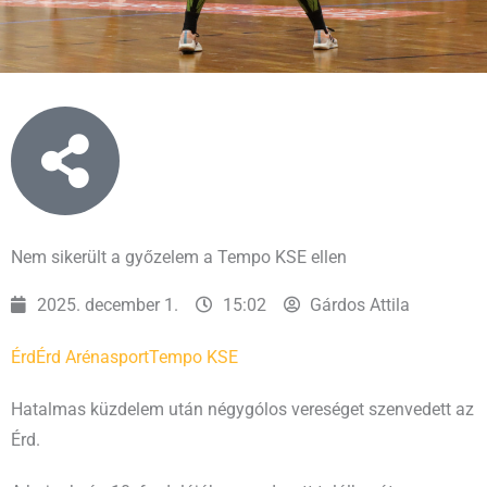
Nem sikerült a győzelem a Tempo KSE ellen
2025. december 1.
15:02
Gárdos Attila
Érd
Érd Aréna
sport
Tempo KSE
Hatalmas küzdelem után négygólos vereséget szenvedett az
Érd.