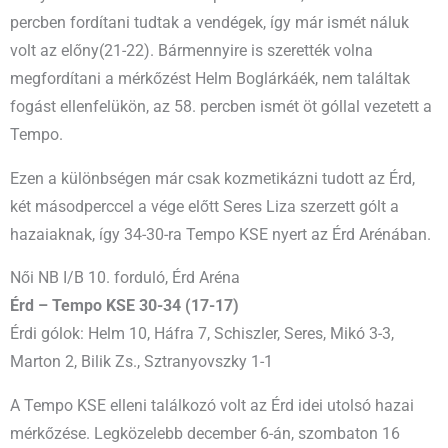
percben fordítani tudtak a vendégek, így már ismét náluk
volt az előny(21-22). Bármennyire is szerették volna
megfordítani a mérkőzést Helm Boglárkáék, nem találtak
fogást ellenfelükön, az 58. percben ismét öt góllal vezetett a
Tempo.
Ezen a különbségen már csak kozmetikázni tudott az Érd,
két másodperccel a vége előtt Seres Liza szerzett gólt a
hazaiaknak, így 34-30-ra Tempo KSE nyert az Érd Arénában.
Női NB I/B 10. forduló, Érd Aréna
Érd – Tempo KSE 30-34 (17-17)
Érdi gólok: Helm 10, Háfra 7, Schiszler, Seres, Mikó 3-3,
Marton 2, Bilik Zs., Sztranyovszky 1-1
A Tempo KSE elleni találkozó volt az Érd idei utolsó hazai
mérkőzése. Legközelebb december 6-án, szombaton 16