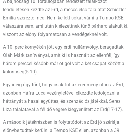
A bajnokság 10. fordulójában rendezett találkozót
lendületesen kezdte az Érd, a meccs első találatát Schiszler
Emília szerezte meg. Nem kellett sokat várni a Tempo KSE
válaszára sem, ami után kiélezettnek tűnő párharc alakult ki,
viszont az előny folyamatosan a vendégeknél volt.
A 10. perc környékén jött egy érdi hullámvölgy, beragadtak
Oláh Márk tanítványai, amit ki is használt az ellenfél, így
három perccel később már öt gól volt a két csapat között a
különbség(5-10).
Egy ideig úgy tűnt, hogy csak fut az eredmény után az Érd,
azonban Háfra Luca vezényletével elkezdte ledolgozni a
hátrányát a hazai együttes, és szenzációs játékkal, Seres
Liza találatával a félidő végére kiegyenlített az Érd(17-17).
A második játékrészben is folytatódott az Érd jó szériája,
előnybe tudtak kerülni a Tempo KSE ellen, azonban a 39.