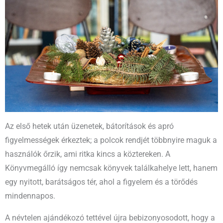
Az első hetek után üzenetek, bátorítások és apró
figyelmességek érkeztek; a polcok rendjét többnyire maguk a
használók őrzik, ami ritka kincs a köztereken. A
Könyvmegálló így nemcsak könyvek találkahelye lett, hanem
egy nyitott, barátságos tér, ahol a figyelem és a törődés
mindennapos.​
A névtelen ajándékozó tettével újra bebizonyosodott, hogy a