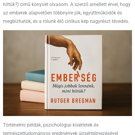
hittük?)
című könyvét olvasom. A szerző amellett érvel, hogy
az emberek alapvetően többnyire jók, együttműködők és
megbízhatók, és a rólunk élő cinikus kép nagyrészt tévedés.​
Történelmi példák, pszichológiai kísérletek és
természettudományos eredmények újraértelmezésével