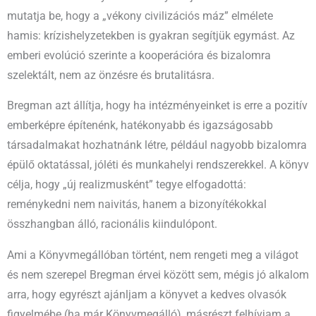
mutatja be, hogy a „vékony civilizációs máz” elmélete
hamis: krízishelyzetekben is gyakran segítjük egymást. Az
emberi evolúció szerinte a kooperációra és bizalomra
szelektált, nem az önzésre és brutalitásra.​
Bregman azt állítja, hogy ha intézményeinket is erre a pozitív
emberképre építenénk, hatékonyabb és igazságosabb
társadalmakat hozhatnánk létre, például nagyobb bizalomra
épülő oktatással, jóléti és munkahelyi rendszerekkel. A könyv
célja, hogy „új realizmusként” tegye elfogadottá:
reménykedni nem naivitás, hanem a bizonyítékokkal
összhangban álló, racionális kiindulópont.
Ami a Könyvmegállóban történt, nem rengeti meg a világot
és nem szerepel Bregman érvei között sem, mégis jó alkalom
arra, hogy egyrészt ajánljam a könyvet a kedves olvasók
figyelmébe (ha már Könyvmegálló), másrészt felhívjam a