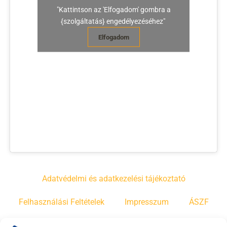
"Kattintson az 'Elfogadom' gombra a
{szolgáltatás} engedélyezéséhez"
Elfogadom
Adatvédelmi és adatkezelési tájékoztató
Felhasználási Feltételek
Impresszum
ÁSZF
Irányelvek
Moderálási szabályzat