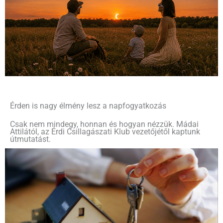
Érden is nagy élmény lesz a napfogyatkozás
Csak nem mindegy, honnan és hogyan nézzük. Mádai
Attilától, az Érdi Csillagászati Klub vezetőjétől kaptunk
útmutatást.