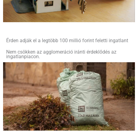
Érden adják el a legtöbb 100 millió forint feletti ingatlant
Nem csökken az agglomeráció iránti érdeklődés az
ingatlanpiacon.