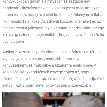
könyvkuckóban ugyanis a hétvégén az asztalon egy
gondosan elkészített adventi koszorú jelent meg, amely az
ünnep és a közösség üzenetét hozta el az Örkény novellába
illő megálló falai közé. Az adventi koszorú a reményt és az
összetartozást jelképezi, így a váratlan ajándék túlmutat egy
kedves gesztuson: megerősítette, hogy a hely valóban közös
ügy lett Érden.​
Amikor a kezdeményezés elrajtolt, sokan feltették a kérdést,
vajon vigyáz-e rá a város, rendezett marad-e a
könyvszekrény, és működik-e a bizalomra épülő csere. A
közösségi könyvszekrények lényege éppen az, hogy
ellenőrzés helyett a kultúra és a felelősségvállalás tartja őket
életben, ezt a szemléletet vitték tovább a szervezők is.​