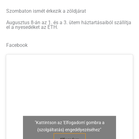
Szombaton ismét érkezik a zöldjárat
Augusztus 8-án az 1. és a 3. ütem háztartásaiból szállítja
el a nyesedéket az ÉTH.
Facebook
"Kattintson az 'Elfogadom' gombra a
{szolgáltatás} engedélyezéséhez"