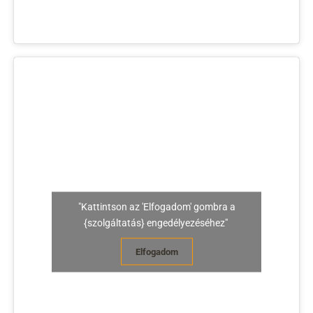
"Kattintson az 'Elfogadom' gombra a
{szolgáltatás} engedélyezéséhez"
Elfogadom