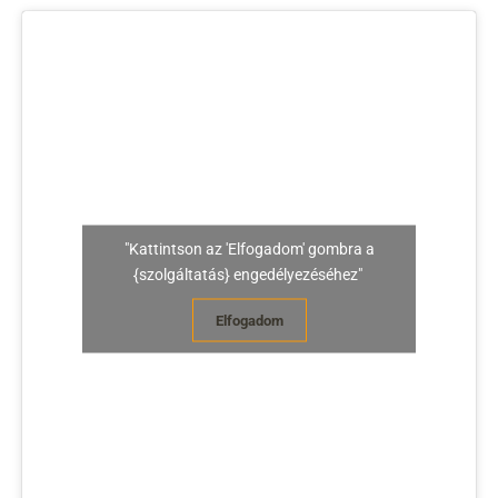
"Kattintson az 'Elfogadom' gombra a
{szolgáltatás} engedélyezéséhez"
Elfogadom