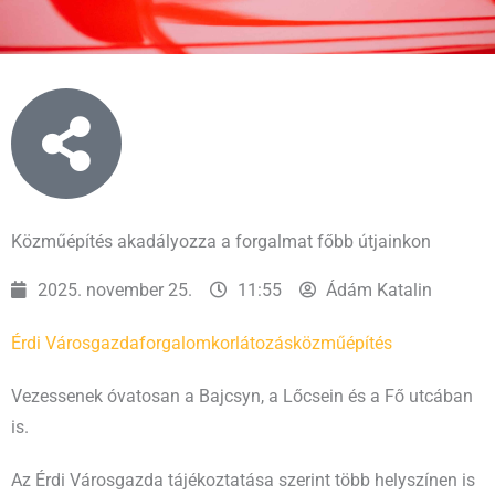
Közműépítés akadályozza a forgalmat főbb útjainkon
2025. november 25.
11:55
Ádám Katalin
Érdi Városgazda
forgalomkorlátozás
közműépítés
Vezessenek óvatosan a Bajcsyn, a Lőcsein és a Fő utcában
is.
Az Érdi Városgazda tájékoztatása szerint több helyszínen is