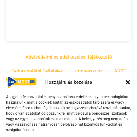
Adatvédelmi és adatkezelési tájékoztató
Felhasználási Feltételek
Impresszum
ÁSZF
Hozzájárulás kezelése
Irányelvek
Moderálási szabályzat
A legjobb felhasználói élmény biztosítása érdekében olyan technológiákat
használunk, mint a cookie-k (sütik) az eszközadatok tárolására és/vagy
F
Y
T
elérésére. Ezen technológiákba való beleegyezése lehetővé teszi számunkra,
a
o
i
hogy olyan adatokat dolgozzunk fel, mint például a böngészési szokások
vagy az egyedi azonosítók ezen az oldalon. A beleegyezés meg nem adása
c
u
k
vagy visszavonása hátrányosan befolyásolhat bizonyos funkciókat és
e
t
t
szolgáltatásokat.