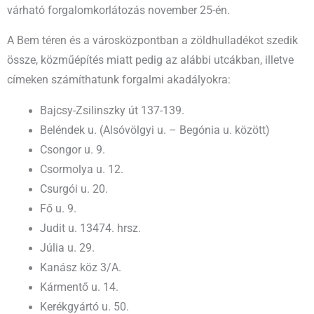
várható forgalomkorlátozás november 25-én.
A Bem téren és a városközpontban a zöldhulladékot szedik
össze, közműépítés miatt pedig az alábbi utcákban, illetve
címeken számíthatunk forgalmi akadályokra:
Bajcsy-Zsilinszky út 137-139.
Beléndek u. (Alsóvölgyi u. – Begónia u. között)
Csongor u. 9.
Csormolya u. 12.
Csurgói u. 20.
Fő u. 9.
Judit u. 13474. hrsz.
Júlia u. 29.
Kanász köz 3/A.
Kármentő u. 14.
Kerékgyártó u. 50.