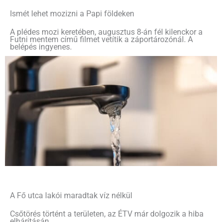
Ismét lehet mozizni a Papi földeken
A plédes mozi keretében, augusztus 8-án fél kilenckor a
Futni mentem című filmet vetítik a záportározónál. A
belépés ingyenes.
A Fő utca lakói maradtak víz nélkül
Csőtörés történt a területen, az ÉTV már dolgozik a hiba
elhárításán.