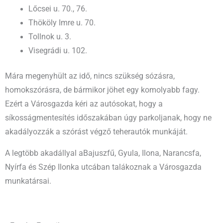
Lőcsei u. 70., 76.
Thököly Imre u. 70.
Tollnok u. 3.
Visegrádi u. 102.
Mára megenyhült az idő, nincs szükség sózásra,
homokszórásra, de bármikor jöhet egy komolyabb fagy.
Ezért a Városgazda kéri az autósokat, hogy a
síkosságmentesítés időszakában úgy parkoljanak, hogy ne
akadályozzák a szórást végző teherautók munkáját.
A legtöbb akadállyal aBajuszfű, Gyula, Ilona, Narancsfa,
Nyírfa és Szép Ilonka utcában talákoznak a Városgazda
munkatársai.