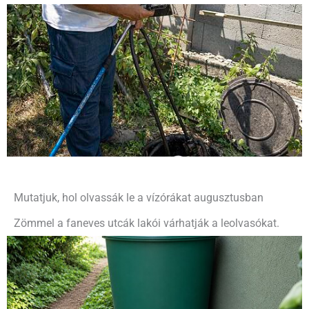
Mutatjuk, hol olvassák le a vízórákat augusztusban
Zömmel a faneves utcák lakói várhatják a leolvasókat.