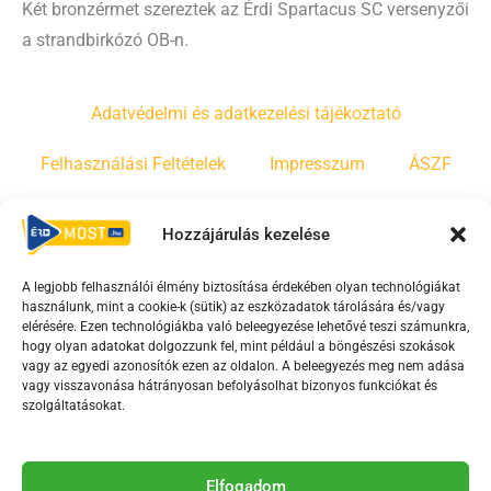
Két bronzérmet szereztek az Érdi Spartacus SC versenyzői
a strandbirkózó OB-n.
Adatvédelmi és adatkezelési tájékoztató
Felhasználási Feltételek
Impresszum
ÁSZF
Irányelvek
Moderálási szabályzat
Hozzájárulás kezelése
A legjobb felhasználói élmény biztosítása érdekében olyan technológiákat
F
Y
T
használunk, mint a cookie-k (sütik) az eszközadatok tárolására és/vagy
a
o
i
elérésére. Ezen technológiákba való beleegyezése lehetővé teszi számunkra,
c
u
k
hogy olyan adatokat dolgozzunk fel, mint például a böngészési szokások
vagy az egyedi azonosítók ezen az oldalon. A beleegyezés meg nem adása
e
t
t
vagy visszavonása hátrányosan befolyásolhat bizonyos funkciókat és
b
u
o
szolgáltatásokat.
o
b
k
o
e
Az Érd Média médiaszolgáltatási tevékenységét a
k
-
Elfogadom