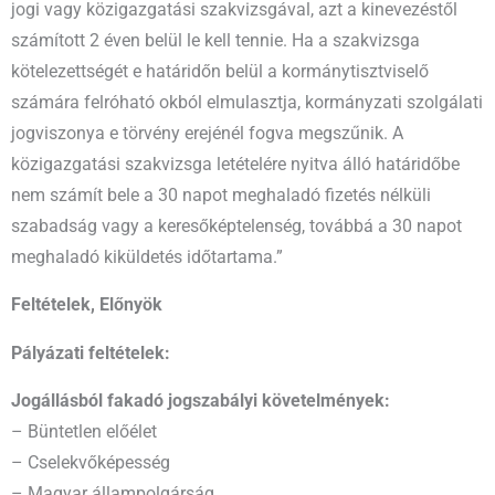
jogi vagy közigazgatási szakvizsgával, azt a kinevezéstől
számított 2 éven belül le kell tennie. Ha a szakvizsga
kötelezettségét e határidőn belül a kormánytisztviselő
számára felróható okból elmulasztja, kormányzati szolgálati
jogviszonya e törvény erejénél fogva megszűnik. A
közigazgatási szakvizsga letételére nyitva álló határidőbe
nem számít bele a 30 napot meghaladó fizetés nélküli
szabadság vagy a keresőképtelenség, továbbá a 30 napot
meghaladó kiküldetés időtartama.”
Feltételek, Előnyök
Pályázati feltételek:
Jogállásból fakadó jogszabályi követelmények:
– Büntetlen előélet
– Cselekvőképesség
– Magyar állampolgárság