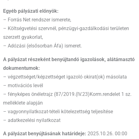
Egyéb pályázati előnyök:
– Forrás Net rendszer ismerete,
– Költségvetési szervnél, pénzügyi-gazdálkodási területen
szerzett gyakorlat,
– Adózási (elsősorban Áfa) ismeret.
A pályázat részeként benyújtandó igazolások, alátámasztó
dokumentumok:
– végzettséget/képzettséget igazoló okirat(ok) másolata
– motivációs levél
– fényképes önéletrajz (87/2019.(IV.23)Korm.rendelet 1 sz.
melléklete alapján
– vagyonnyilatkozat-tételi kötelezettség teljesítése
– adatkezelési nyilatkozat
A pályázat benyújtásának határideje:
2025.10.26. 00:00