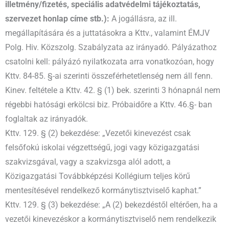
illetmény/fizetés, speciális adatvédelmi tájékoztatás,
szervezet honlap címe stb.):
A jogállásra, az ill.
megállapítására és a juttatásokra a Kttv., valamint ÉMJV
Polg. Hiv. Közszolg. Szabályzata az irányadó. Pályázathoz
csatolni kell: pályázó nyilatkozata arra vonatkozóan, hogy
Kttv. 84-85. §-ai szerinti összeférhetetlenség nem áll fenn.
Kinev. feltétele a Kttv. 42. § (1) bek. szerinti 3 hónapnál nem
régebbi hatósági erkölcsi biz. Próbaidőre a Kttv. 46.§- ban
foglaltak az irányadók.
Kttv. 129. § (2) bekezdése: „Vezetői kinevezést csak
felsőfokú iskolai végzettségű, jogi vagy közigazgatási
szakvizsgával, vagy a szakvizsga alól adott, a
Közigazgatási Továbbképzési Kollégium teljes körű
mentesítésével rendelkező kormánytisztviselő kaphat.”
Kttv. 129. § (3) bekezdése: „A (2) bekezdéstől eltérően, ha a
vezetői kinevezéskor a kormánytisztviselő nem rendelkezik