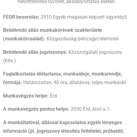
helyettesítése távollét, akadályoztatás esetén
FEOR besorolás:
2910 Egyéb magasan képzett ügyintéző
Betöltendő állás munkakörének szakterülete
(munkakörcsalád):
Közgazdaság/pénzügyi/elemzési
Betöltendő állás jogviszonya:
Közszolgálati jogviszony
(Kttv.)
Foglalkoztatás időtartama, munkaideje, munkarendje,
formája:
Határozatlan, 40 óra, általános, teljes munkaidő
Munkavégzés helye:
Érd
A munkavégzés pontos helye:
2030 Érd, Alsó u.1.
A munkáltatóval, állással kapcsolatos egyéb lényeges
információ (pl. jogviszony létesítés feltételei; próbaidő;