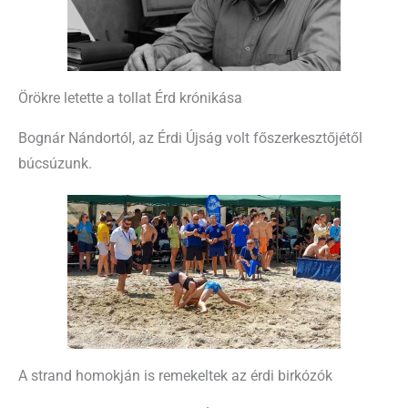
Örökre letette a tollat Érd krónikása
Bognár Nándortól, az Érdi Újság volt főszerkesztőjétől
búcsúzunk.
A strand homokján is remekeltek az érdi birkózók