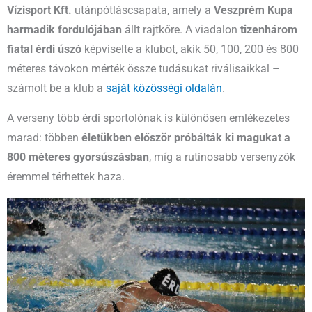
Vízisport Kft.
utánpótláscsapata, amely a
Veszprém Kupa
harmadik fordulójában
állt rajtkőre. A viadalon
tizenhárom
fiatal érdi úszó
képviselte a klubot, akik 50, 100, 200 és 800
méteres távokon mérték össze tudásukat riválisaikkal –
számolt be a klub a
saját közösségi oldalán
.
A verseny több érdi sportolónak is különösen emlékezetes
marad: többen
életükben először próbálták ki magukat a
800 méteres gyorsúszásban
, míg a rutinosabb versenyzők
éremmel térhettek haza.