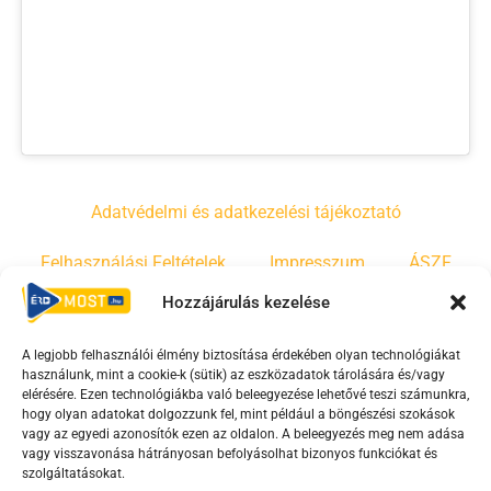
Adatvédelmi és adatkezelési tájékoztató
Felhasználási Feltételek
Impresszum
ÁSZF
Hozzájárulás kezelése
Irányelvek
Moderálási szabályzat
A legjobb felhasználói élmény biztosítása érdekében olyan technológiákat
használunk, mint a cookie-k (sütik) az eszközadatok tárolására és/vagy
F
Y
T
elérésére. Ezen technológiákba való beleegyezése lehetővé teszi számunkra,
a
o
i
hogy olyan adatokat dolgozzunk fel, mint például a böngészési szokások
vagy az egyedi azonosítók ezen az oldalon. A beleegyezés meg nem adása
c
u
k
vagy visszavonása hátrányosan befolyásolhat bizonyos funkciókat és
e
t
t
szolgáltatásokat.