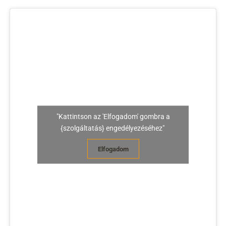
"Kattintson az 'Elfogadom' gombra a
{szolgáltatás} engedélyezéséhez"
Elfogadom