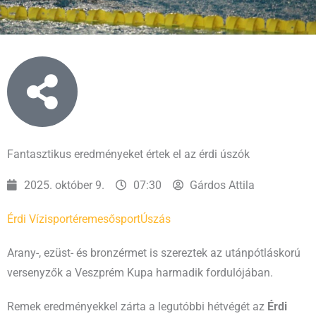
Fantasztikus eredményeket értek el az érdi úszók
2025. október 9.
07:30
Gárdos Attila
Érdi Vízisport
éremeső
sport
Úszás
Arany-, ezüst- és bronzérmet is szereztek az utánpótláskorú
versenyzők a Veszprém Kupa harmadik fordulójában.
Remek eredményekkel zárta a legutóbbi hétvégét az
Érdi