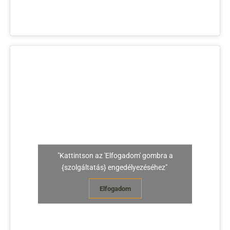
"Kattintson az 'Elfogadom' gombra a
{szolgáltatás} engedélyezéséhez"
Elfogadom