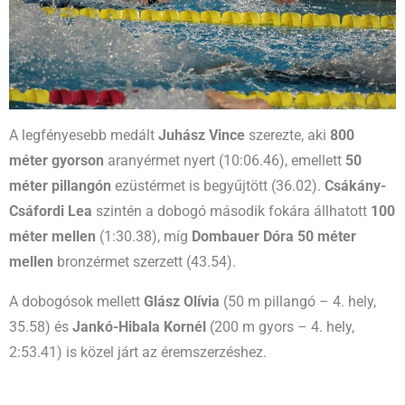
A legfényesebb medált
Juhász Vince
szerezte, aki
800
méter gyorson
aranyérmet nyert (10:06.46), emellett
50
méter pillangón
ezüstérmet is begyűjtött (36.02).
Csákány-
Csáfordi Lea
szintén a dobogó második fokára állhatott
100
méter mellen
(1:30.38), míg
Dombauer Dóra
50 méter
mellen
bronzérmet szerzett (43.54).
A dobogósok mellett
Glász Olívia
(50 m pillangó – 4. hely,
35.58) és
Jankó-Hibala Kornél
(200 m gyors – 4. hely,
2:53.41) is közel járt az éremszerzéshez.