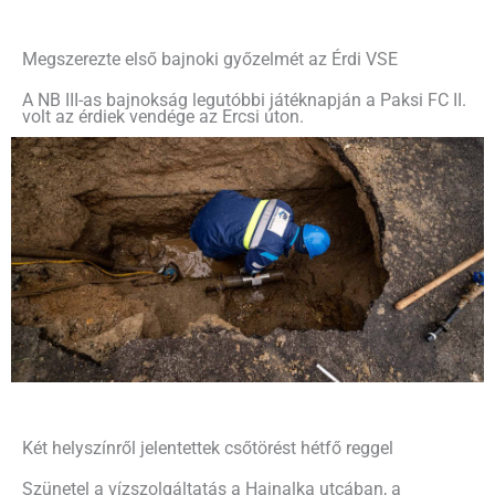
Megszerezte első bajnoki győzelmét az Érdi VSE
A NB III-as bajnokság legutóbbi játéknapján a Paksi FC II.
volt az érdiek vendége az Ercsi úton.
Két helyszínről jelentettek csőtörést hétfő reggel
Szünetel a vízszolgáltatás a Hajnalka utcában, a