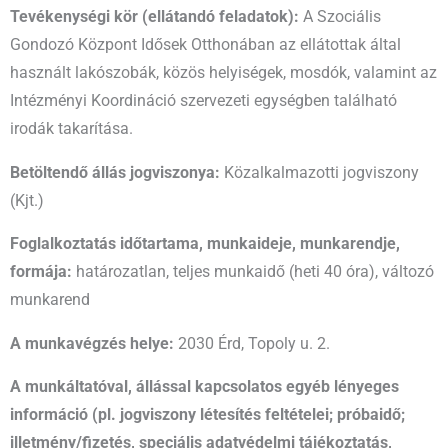
Tevékenységi kör (ellátandó feladatok):
A Szociális
Gondozó Központ Idősek Otthonában az ellátottak által
használt lakószobák, közös helyiségek, mosdók, valamint az
Intézményi Koordináció szervezeti egységben található
irodák takarítása.
Betöltendő állás jogviszonya:
Közalkalmazotti jogviszony
(Kjt.)
Foglalkoztatás időtartama, munkaideje, munkarendje,
formája:
határozatlan, teljes munkaidő (heti 40 óra), változó
munkarend
A munkavégzés helye:
2030 Érd, Topoly u. 2.
A munkáltatóval, állással kapcsolatos egyéb lényeges
információ (pl. jogviszony létesítés feltételei; próbaidő;
illetmény/fizetés, speciális adatvédelmi tájékoztatás,