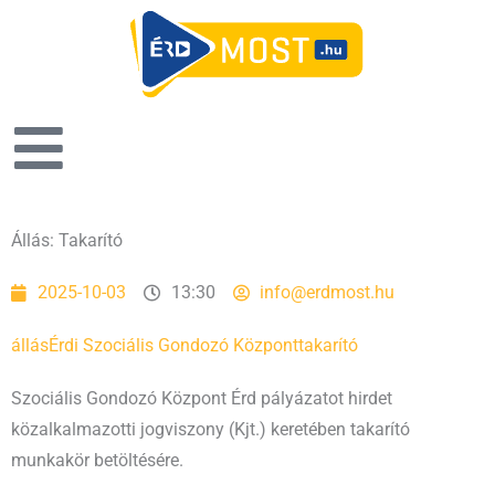
Állás: Takarító
2025-10-03
13:30
info@erdmost.hu
állás
Érdi Szociális Gondozó Központ
takarító
Szociális Gondozó Központ Érd pályázatot hirdet
közalkalmazotti jogviszony (Kjt.) keretében takarító
munkakör betöltésére.