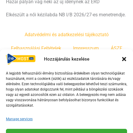
Hazai pályán vág neki az új idénynek az ÉRD
Elkészült a női kézilabda NB I/B 2026/27-es menetrendje.
Adatvédelmi és adatkezelési tájékoztató
Felhasználási Feltételek
Impresszum
ÁSZF
Hozzájárulás kezelése
Irányelvek
Moderálási szabályzat
A legjobb felhasználói élmény biztosítása érdekében olyan technológiákat
használunk, mint a cookie-k (sütik) az eszközadatok tárolására és/vagy
F
Y
T
elérésére. Ezen technológiákba való beleegyezése lehetővé teszi számunkra,
a
o
i
hogy olyan adatokat dolgozzunk fel, mint például a böngészési szokások
vagy az egyedi azonosítók ezen az oldalon. A beleegyezés meg nem adása
c
u
k
vagy visszavonása hátrányosan befolyásolhat bizonyos funkciókat és
e
t
t
szolgáltatásokat.
b
u
o
o
b
k
Manage services
o
e
Az Érd Média médiaszolgáltatási tevékenységét a