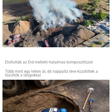
Eloltották az Érd melletti hatalmas komposzttüzet
Több mint egy héten át, éjt nappallá téve küzdöttek a
tűzoltók a lángokkal.