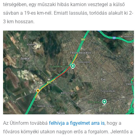
térségében, egy műszaki hibás kamion vesztegel a külső
sávban a 19-es km-nél. Emiatt lassulás, torlódás alakult ki 2-
3 km hosszan.
Az Útinform továbbá
felhívja a figyelmet arra is
, hogy a
főváros környéki utakon nagyon erős a forgalom. Jelentős a