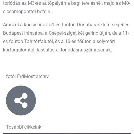
torlódás az M3-as autópályán a bagi terelésnél, majd az M0-
s csomóponttól befelé.
Araszol a kocsisor az 51-es főúton Dunaharaszti térségében
Budapest irányába, a Csepel-sziget két gerinc útján, de a 11-
es főúton Tahitótfalutól, és a 10-es főúton a solymári
körforgalomtól lassulásra, torlódásra számítsanak.
fotó: ÉrdMost archív
További cikkeink