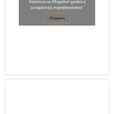
"Kattintson az 'Elfogadom' gombra a
{szolgáltatás} engedélyezéséhez"
Elfogadom