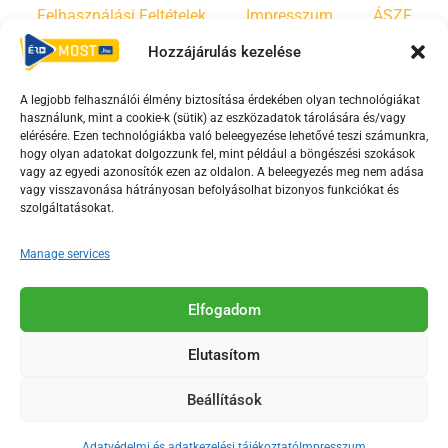
Felhasználási Feltételek
Impresszum
ÁSZF
Hozzájárulás kezelése
Irányelvek
Moderálási szabályzat
A legjobb felhasználói élmény biztosítása érdekében olyan technológiákat
használunk, mint a cookie-k (sütik) az eszközadatok tárolására és/vagy
F
Y
T
elérésére. Ezen technológiákba való beleegyezése lehetővé teszi számunkra,
a
o
i
hogy olyan adatokat dolgozzunk fel, mint például a böngészési szokások
vagy az egyedi azonosítók ezen az oldalon. A beleegyezés meg nem adása
c
u
k
vagy visszavonása hátrányosan befolyásolhat bizonyos funkciókat és
e
t
t
szolgáltatásokat.
b
u
o
o
b
k
Manage services
o
e
Az Érd Média médiaszolgáltatási tevékenységét a
k
-
Elfogadom
Médiatanács a Magyar Média Mecenatúra program
-
s
keretében támogatja.
Elutasítom
s
q
q
u
Beállítások
u
a
2018-2026. © Minden jog fenntartva, Érd Megyei Jogú Város
a
r
Polgármesteri Hivatal Média Osztálya
Adatvédelmi és adatkezelési tájékoztató
Impresszum