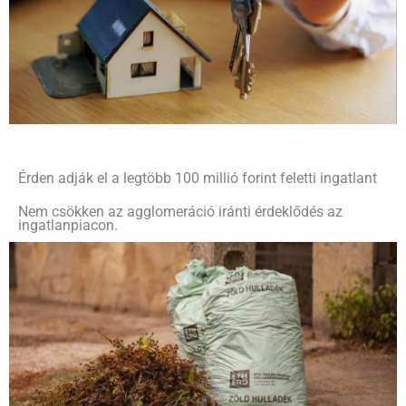
Érden adják el a legtöbb 100 millió forint feletti ingatlant
Nem csökken az agglomeráció iránti érdeklődés az
ingatlanpiacon.