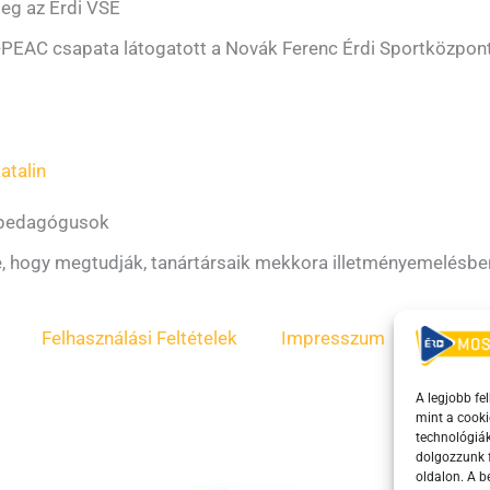
eg az Érdi VSE
-PEAC csapata látogatott a Novák Ferenc Érdi Sportközpontb
atalin
di pedagógusok
e, hogy megtudják, tanártársaik mekkora illetményemelésbe
Felhasználási Feltételek
Impresszum
ÁSZF
A legjobb fe
mint a cooki
technológiák
dolgozzunk f
oldalon. A 