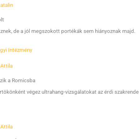
atalin
lt
znek, de a jól megszokott portékák sem hiányoznak majd.
gyi Intézmény
Attila
kezik a Romicsba
rtökönként végez ultrahang-vizsgálatokat az érdi szakrende
Attila