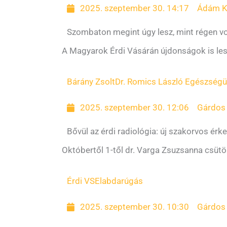
2025. szeptember 30. 14:17
Ádám K
Szombaton megint úgy lesz, mint régen vo
A Magyarok Érdi Vásárán újdonságok is les
Bárány Zsolt
Dr. Romics László Egészségü
2025. szeptember 30. 12:06
Gárdos 
Bővül az érdi radiológia: új szakorvos ér
Októbertől 1-től dr. Varga Zsuzsanna csütö
Érdi VSE
labdarúgás
2025. szeptember 30. 10:30
Gárdos 