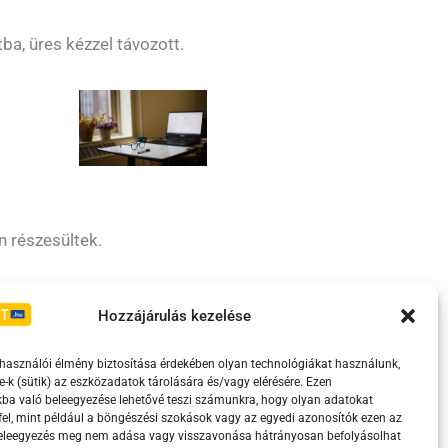
a, üres kézzel távozott.
n részesültek.
Irányelvek
Moderálási szabályzat
Hozzájárulás kezelése
lhasználói élmény biztosítása érdekében olyan technológiákat használunk,
e-k (sütik) az eszközadatok tárolására és/vagy elérésére. Ezen
ba való beleegyezése lehetővé teszi számunkra, hogy olyan adatokat
el, mint például a böngészési szokások vagy az egyedi azonosítók ezen az
beleegyezés meg nem adása vagy visszavonása hátrányosan befolyásolhat