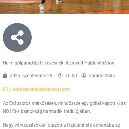
Helm gólparádéja is kevésnek bizonyult Hajdúnánáson
2025. szeptember 29.
10:50
Gárdos Attila
ÉRD női kézilabda
kézilabda
sport
Az Érd szoros mérkőzésen, mindössze egy góllal kapott ki az
NB I/B-s bajnokság harmadik fordulójában.
Nagy várakozásokkal utazott a Hajdúnánás otthonába az