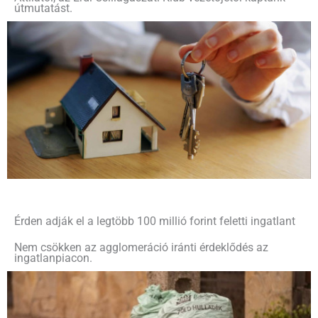
útmutatást.
Érden adják el a legtöbb 100 millió forint feletti ingatlant
Nem csökken az agglomeráció iránti érdeklődés az
ingatlanpiacon.