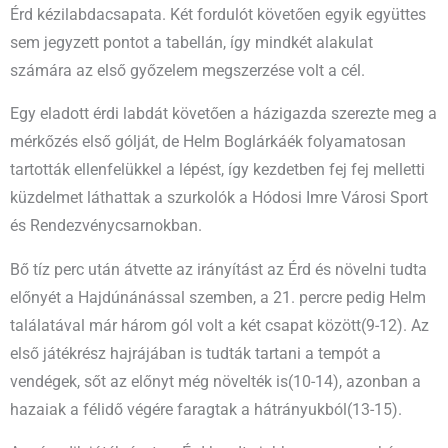
Érd kézilabdacsapata. Két fordulót követően egyik együttes
sem jegyzett pontot a tabellán, így mindkét alakulat
számára az első győzelem megszerzése volt a cél.
Egy eladott érdi labdát követően a házigazda szerezte meg a
mérkőzés első gólját, de Helm Boglárkáék folyamatosan
tartották ellenfelükkel a lépést, így kezdetben fej fej melletti
küzdelmet láthattak a szurkolók a Hódosi Imre Városi Sport
és Rendezvénycsarnokban.
Bő tíz perc után átvette az irányítást az Érd és növelni tudta
előnyét a Hajdúnánással szemben, a 21. percre pedig Helm
találatával már három gól volt a két csapat között(9-12). Az
első játékrész hajrájában is tudták tartani a tempót a
vendégek, sőt az előnyt még növelték is(10-14), azonban a
hazaiak a félidő végére faragtak a hátrányukból(13-15).