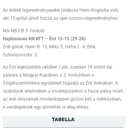
Az érdiek legeredményesebb játékosa Helm Boglárka volt,
aki 15 góllal járult hozzá az igen szoros végeredményhez.
Női NB I/B 3. forduló
Hajdúnánás KN KFT – Érd 13-15 (29-28)
Érdi gólok: Helm B. 15, Mikó 5, Háfra L. 4, Bilik,
Sztranyovszky 2,
Az Érd legközelebb október 1-jén, szerdán 18 órától lép
pályára a Magyar Kupában, a 2. fordulóban a
Szigetszentmiklós együttesét fogadja az Érd Arénában. A
szabályok értelmében a továbbjutáshoz a hazai pálya miatt
az érdi lányoknak mindenképpen győzni kell a mérkőzésen,
a vendégeknek egy döntetlen is elég ehhez.