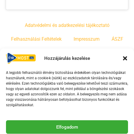
Adatvédelmi és adatkezelési tájékoztató
Felhasználási Feltételek
Impresszum
ÁSZF
Irányelvek
Moderálási szabályzat
Hozzájárulás kezelése
A legjobb felhasználói élmény biztosítása érdekében olyan technológiákat
F
Y
T
használunk, mint a cookie-k (sütik) az eszközadatok tárolására és/vagy
a
o
i
elérésére. Ezen technológiákba való beleegyezése lehetővé teszi számunkra,
c
u
k
hogy olyan adatokat dolgozzunk fel, mint például a böngészési szokások
vagy az egyedi azonosítók ezen az oldalon. A beleegyezés meg nem adása
e
t
t
vagy visszavonása hátrányosan befolyásolhat bizonyos funkciókat és
b
u
o
szolgáltatásokat.
o
b
k
o
e
Az Érd Média médiaszolgáltatási tevékenységét a
k
-
Elfogadom
Médiatanács a Magyar Média Mecenatúra program