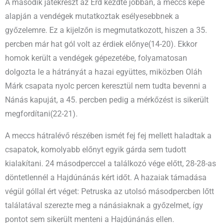
A második játékrészt az Érd kezdte jobban, a meccs képe
alapján a vendégek mutatkoztak esélyesebbnek a
győzelemre. Ez a kijelzőn is megmutatkozott, hiszen a 35.
percben már hat gól volt az érdiek előnye(14-20). Ekkor
homok került a vendégek gépezetébe, folyamatosan
dolgozta le a hátrányát a hazai együttes, miközben Oláh
Márk csapata nyolc percen keresztül nem tudta bevenni a
Nánás kapuját, a 45. percben pedig a mérkőzést is sikerült
megfordítani(22-21).
A meccs hátralévő részében ismét fej fej mellett haladtak a
csapatok, komolyabb előnyt egyik gárda sem tudott
kialakítani. 24 másodperccel a találkozó vége előtt, 28-28-as
döntetlennél a Hajdúnánás kért időt. A hazaiak támadása
végül góllal ért véget: Petruska az utolsó másodpercben lőtt
találatával szerezte meg a nánásiaknak a győzelmet, így
pontot sem sikerült menteni a Hajdúnánás ellen.