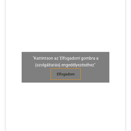
"Kattintson az 'Elfogadom' gombra a
{szolgáltatás} engedélyezéséhez"
Elfogadom