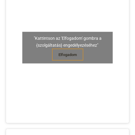
"Kattintson az 'Elfogadom' gombra a
{szolgáltatás} engedélyezéséhez"
Elfogadom