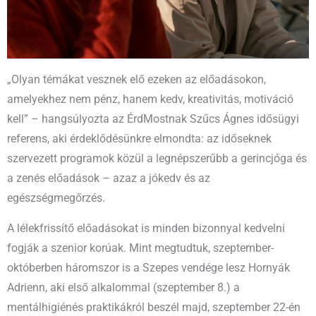
„Olyan témákat vesznek elő ezeken az előadásokon,
amelyekhez nem pénz, hanem kedv, kreativitás, motiváció
kell” – hangsúlyozta az ÉrdMostnak Szűcs Ágnes idősügyi
referens, aki érdeklődésünkre elmondta: az időseknek
szervezett programok közül a legnépszerűbb a gerincjóga és
a zenés előadások – azaz a jókedv és az
egészségmegőrzés.
A lélekfrissítő előadásokat is minden bizonnyal kedvelni
fogják a szenior korúak. Mint megtudtuk, szeptember-
októberben háromszor is a Szepes vendége lesz Hornyák
Adrienn, aki első alkalommal (szeptember 8.) a
mentálhigiénés praktikákról beszél majd, szeptember 22-én