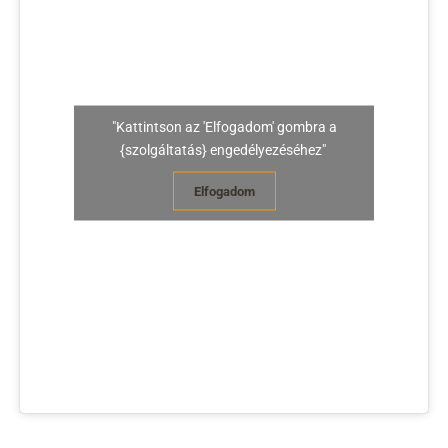
"Kattintson az 'Elfogadom' gombra a
{szolgáltatás} engedélyezéséhez"
Elfogadom