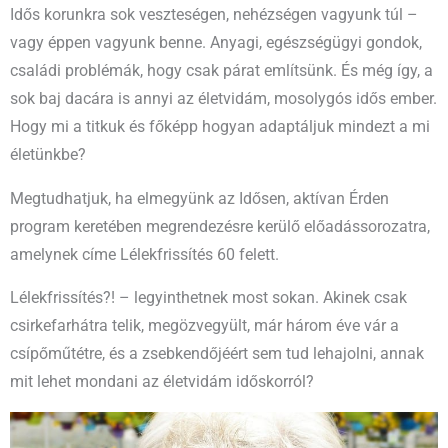
Idős korunkra sok veszteségen, nehézségen vagyunk túl –
vagy éppen vagyunk benne. Anyagi, egészségügyi gondok,
családi problémák, hogy csak párat említsünk. És még így, a
sok baj dacára is annyi az életvidám, mosolygós idős ember.
Hogy mi a titkuk és főképp hogyan adaptáljuk mindezt a mi
életünkbe?
Megtudhatjuk, ha elmegyünk az Idősen, aktívan Érden
program keretében megrendezésre kerülő előadássorozatra,
amelynek címe Lélekfrissítés 60 felett.
Lélekfrissítés?! – legyinthetnek most sokan. Akinek csak
csirkefarhátra telik, megözvegyült, már három éve vár a
csípőműtétre, és a zsebkendőjéért sem tud lehajolni, annak
mit lehet mondani az életvidám időskorról?