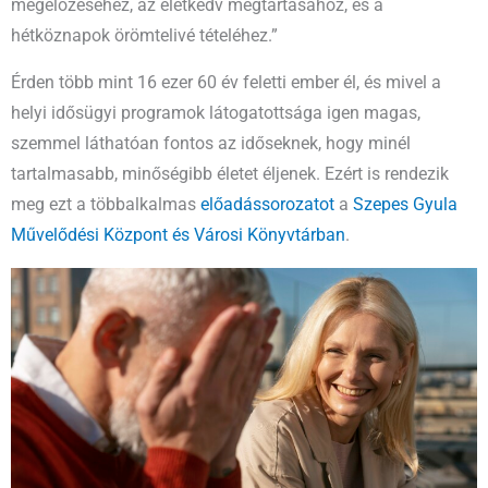
megelőzéséhez, az életkedv megtartásához, és a
hétköznapok örömtelivé tételéhez.”
Érden több mint 16 ezer 60 év feletti ember él, és mivel a
helyi idősügyi programok látogatottsága igen magas,
szemmel láthatóan fontos az időseknek, hogy minél
tartalmasabb, minőségibb életet éljenek. Ezért is rendezik
meg ezt a többalkalmas
előadássorozatot
a
Szepes Gyula
Művelődési Központ és Városi Könyvtárban
.