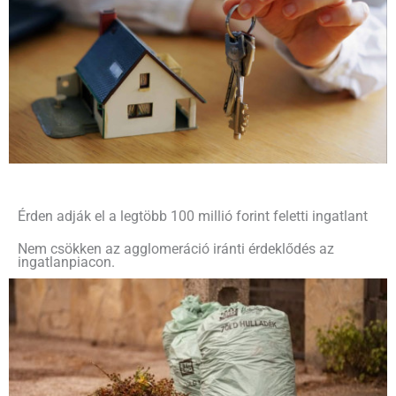
Érden adják el a legtöbb 100 millió forint feletti ingatlant
Nem csökken az agglomeráció iránti érdeklődés az
ingatlanpiacon.