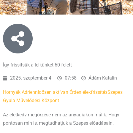
Így frissítsük a lelkünket 60 felett
2025. szeptember 4.
07:58
Ádám Katalin
Hornyák Adrienn
Idősen aktívan Érden
lélekfrissítés
Szepes
Gyula Művelődési Központ
Az életkedv megőrzése nem az anyagiakon múlik. Hogy
pontosan min is, megtudhatjuk a Szepes előadásain.