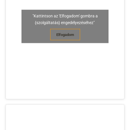
"Kattintson az 'Elfogadom' gombra a
{szolgáltatás} engedélyezéséhez"
Elfogadom