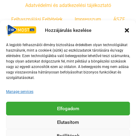
Adatvédelmi és adatkezelési tájékoztató
Felhasználási Feltételek
Impresszum
ÁSZF
Hozzájárulás kezelése
Irányelvek
Moderálási szabályzat
A legjobb felhasználói élmény biztosítása érdekében olyan technológiákat
használunk, mint a cookie-k (sütik) az eszközadatok tárolására és/vagy
F
Y
T
elérésére. Ezen technológiákba való beleegyezése lehetővé teszi számunkra,
hogy olyan adatokat dolgozzunk fel, mint például a böngészési szokások
a
o
i
vagy az egyedi azonosítók ezen az oldalon. A beleegyezés meg nem adása
c
u
k
vagy visszavonása hátrányosan befolyásolhat bizonyos funkciókat és
e
t
t
szolgáltatásokat.
b
u
o
Manage services
o
b
k
o
e
Az Érd Média médiaszolgáltatási tevékenységét a
k
-
Elfogadom
Médiatanács a Magyar Média Mecenatúra program
-
s
keretében támogatja.
Elutasítom
s
q
q
u
Beállítások