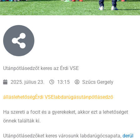
Utánpótlásedzőt keres az Érdi VSE
2025. július 23.
13:15
Szűcs Gergely
álláslehetőség
Érdi VSE
labdarúgás
utánpótlásedző
Ha szereti a focit és a gyerekeket, akkor ezt a lehetőséget
önnek találták ki.
Utánpótlásedzőket keres városunk labdarúgócsapata,
derül