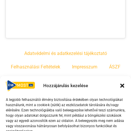
Adatvédelmi és adatkezelési tájékoztató
Felhasználási Feltételek
Impresszum
ÁSZF
Irányelvek
Moderálási szabályzat
Hozzájárulás kezelése
A legjobb felhasználói élmény biztosítása érdekében olyan technológiákat
F
Y
T
használunk, mint a cookie-k (sütik) az eszközadatok tárolására és/vagy
a
o
i
elérésére. Ezen technológiákba való beleegyezése lehetővé teszi számunkra,
c
u
k
hogy olyan adatokat dolgozzunk fel, mint például a böngészési szokások
vagy az egyedi azonosítók ezen az oldalon. A beleegyezés meg nem adása
e
t
t
vagy visszavonása hátrányosan befolyásolhat bizonyos funkciókat és