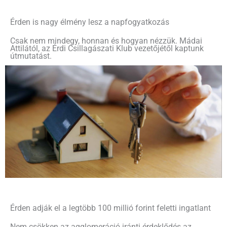
Érden is nagy élmény lesz a napfogyatkozás
Csak nem mindegy, honnan és hogyan nézzük. Mádai
Attilától, az Érdi Csillagászati Klub vezetőjétől kaptunk
útmutatást.
Érden adják el a legtöbb 100 millió forint feletti ingatlant
Nem csökken az agglomeráció iránti érdeklődés az