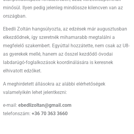
minősül. Ilyen pedig jelenleg mindössze kilencven van az
országban.
Ebedli Zoltán hangsúlyozta, az edzések már augusztusban
elkezdődnek, így szeretnék mihamarabb megtalálni a
megfelelő szakembert. Egyúttal hozzátette, nem csak az U8-
as gyerekek mellé, hanem az ősszel kezdődő óvodai
labdarúgó-foglalkozások koordinálására is keresnek
elhivatott edzőket.
A meghirdetett állásokra az alábbi elérhetőségek
valamelyikén lehet jelentkezni:
e-mail:
ebedlizoltan@gmail.com
telefonszám:
+36 70 363 3660