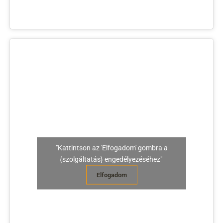
"Kattintson az 'Elfogadom' gombra a
{szolgáltatás} engedélyezéséhez"
Elfogadom