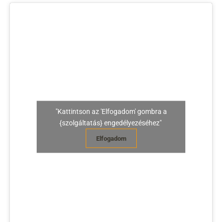
"Kattintson az 'Elfogadom' gombra a
{szolgáltatás} engedélyezéséhez"
Elfogadom