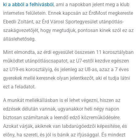
ki a abból a felhívásból
, ami a napokban jelent meg a klub
internetes felületein. Ennek kapcsán az ÉrdMost megkereste
Ebedli Zoltánt, az Érd Városi Sportegyesület utánpótlás-
szakágvezetőjét, hogy megtudjuk, pontosan kinek szól ez az
álláslehetőség.
Mint elmondta, az érdi egyesület összesen 11 korosztályban
működtet utánpótláscsapatot, az U7-estől kezdve egészen
az U19-es korosztályig, és jelenleg az U8-as, azaz a 7 éves
gyerekek mellé keresnek olyan jelentkezőt, aki el tudja látni
ezt a feladatot.
A munkát mellékállásban is el lehet végezni, hiszen az
edzések délután vannak, ugyanakkor heti négy napon
biztosan számítanak a leendő edző közreműködésére.
Azokat várják, akiknek van labdarúgóedzői képesítése, és
előny, ha szereti, és jól is bánik az ifjúsággal. És mindezt