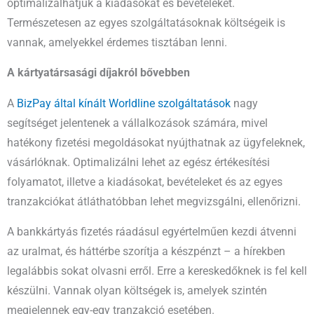
optimalizálhatjuk a kiadásokat és bevételeket.
Természetesen az egyes szolgáltatásoknak költségeik is
vannak, amelyekkel érdemes tisztában lenni.
A kártyatársasági díjakról bővebben
A
BizPay által kínált Worldline szolgáltatások
nagy
segítséget jelentenek a vállalkozások számára, mivel
hatékony fizetési megoldásokat nyújthatnak az ügyfeleknek,
vásárlóknak. Optimalizálni lehet az egész értékesítési
folyamatot, illetve a kiadásokat, bevételeket és az egyes
tranzakciókat átláthatóbban lehet megvizsgálni, ellenőrizni.
A bankkártyás fizetés ráadásul egyértelműen kezdi átvenni
az uralmat, és háttérbe szorítja a készpénzt – a hírekben
legalábbis sokat olvasni erről. Erre a kereskedőknek is fel kell
készülni. Vannak olyan költségek is, amelyek szintén
megjelennek egy-egy tranzakció esetében.