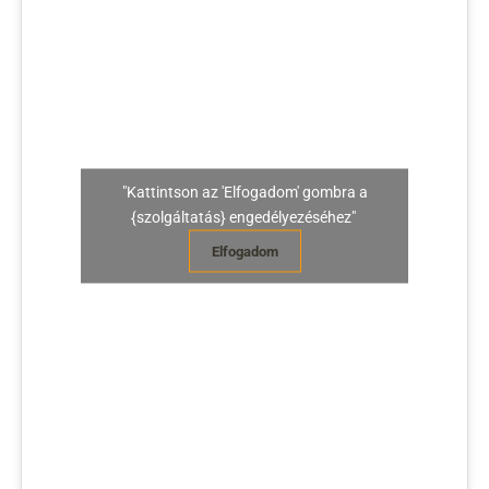
"Kattintson az 'Elfogadom' gombra a
{szolgáltatás} engedélyezéséhez"
Elfogadom