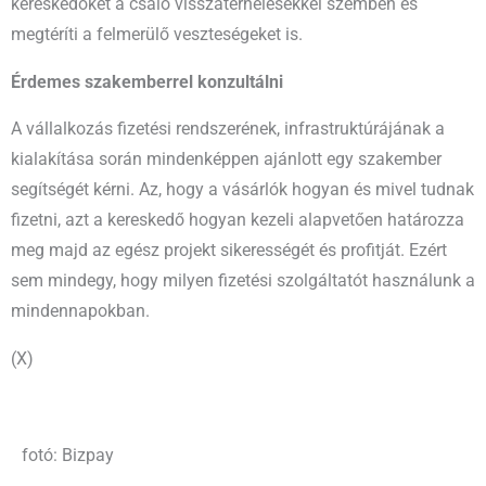
kereskedőket a csaló visszaterhelésekkel szemben és
megtéríti a felmerülő veszteségeket is.
Érdemes szakemberrel konzultálni
A vállalkozás fizetési rendszerének, infrastruktúrájának a
kialakítása során mindenképpen ajánlott egy szakember
segítségét kérni. Az, hogy a vásárlók hogyan és mivel tudnak
fizetni, azt a kereskedő hogyan kezeli alapvetően határozza
meg majd az egész projekt sikerességét és profitját. Ezért
sem mindegy, hogy milyen fizetési szolgáltatót használunk a
mindennapokban.
(X)
fotó: Bizpay