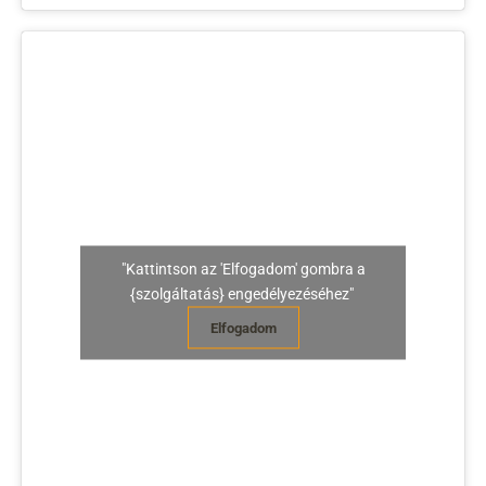
"Kattintson az 'Elfogadom' gombra a
{szolgáltatás} engedélyezéséhez"
Elfogadom