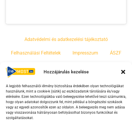
Adatvédelmi és adatkezelési tájékoztató
Felhasználási Feltételek
Impresszum
ÁSZF
Irányelvek
Moderálási szabályzat
Hozzájárulás kezelése
A legjobb felhasználói élmény biztosítása érdekében olyan technológiákat
F
Y
T
használunk, mint a cookie-k (sütik) az eszközadatok tárolására és/vagy
a
o
i
elérésére. Ezen technológiákba való beleegyezése lehetővé teszi számunkra,
c
u
k
hogy olyan adatokat dolgozzunk fel, mint például a böngészési szokások
vagy az egyedi azonosítók ezen az oldalon. A beleegyezés meg nem adása
e
t
t
vagy visszavonása hátrányosan befolyásolhat bizonyos funkciókat és
b
u
o
szolgáltatásokat.
o
b
k