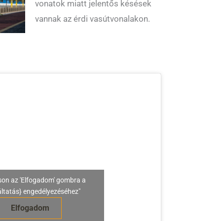
vonatok miatt jelentős késések
vannak az érdi vasútvonalakon.
son az 'Elfogadom' gombra a
áltatás} engedélyezéséhez"
Elfogadom