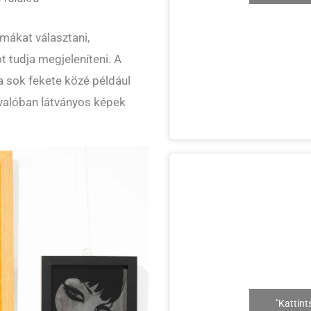
émákat választani,
t tudja megjeleníteni. A
a sok fekete közé például
 valóban látványos képek
"Kattint