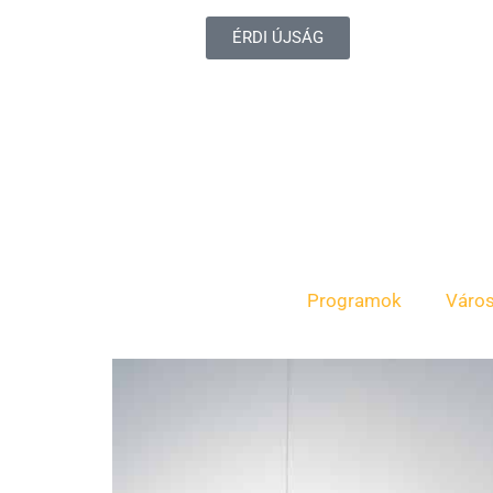
ÉRDI ÚJSÁG
Programok
Váro