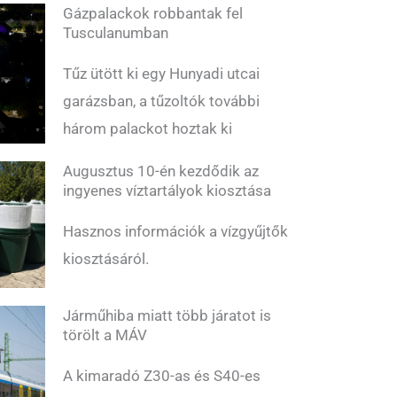
Gázpalackok robbantak fel
Tusculanumban
Tűz ütött ki egy Hunyadi utcai
garázsban, a tűzoltók további
három palackot hoztak ki
Augusztus 10-én kezdődik az
ingyenes víztartályok kiosztása
Hasznos információk a vízgyűjtők
kiosztásáról.
Járműhiba miatt több járatot is
törölt a MÁV
A kimaradó Z30-as és S40-es