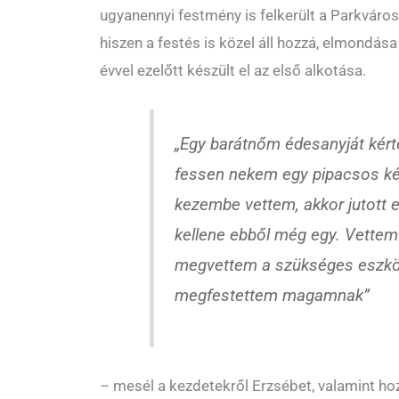
ugyanennyi festmény is felkerült a Parkváros
hiszen a festés is közel áll hozzá, elmondá
évvel ezelőtt készült el az első alkotása.
„Egy barátnőm édesanyját kér
fessen nekem egy pipacsos ké
kezembe vettem, akkor jutott
kellene ebből még egy. Vettem
megvettem a szükséges eszkö
megfestettem magamnak”
– mesél a kezdetekről Erzsébet, valamint hoz