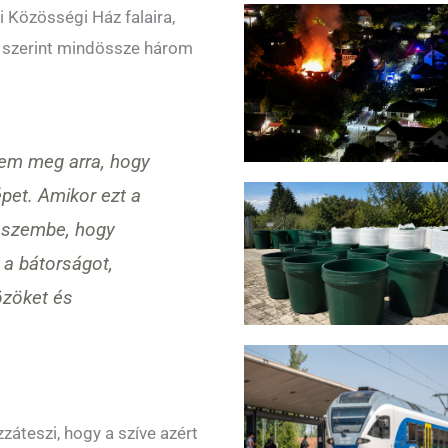
i Közösségi Ház falaira,
sa szerint mindössze három
tem meg arra, hogy
pet. Amikor ezt a
 eszembe, hogy
 a bátorságot,
zöket és
záteszi, hogy a szíve azért