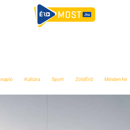
snapló
Kultúra
Sport
ZöldÉrd
Minden hír