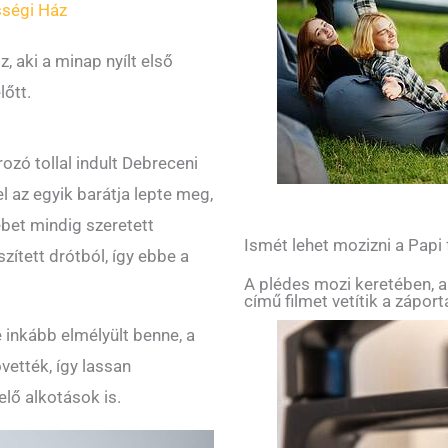
sségi Ház
, aki a minap nyílt első
lőtt.
ozó tollal indult Debreceni
l az egyik barátja lepte meg,
ébet mindig szeretett
Ismét lehet mozizni a Papi
zített drótból, így ebbe a
A plédes mozi keretében, a
című filmet vetítik a zápor
 inkább elmélyült benne, a
ették, így lassan
elő alkotások is.