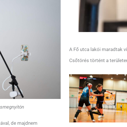
A Fő utca lakói maradtak ví
Csőtörés történt a területe
tásmegnyitón
agával, de majdnem