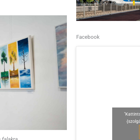
Facebook
"Kattint
{szolg
 falakra