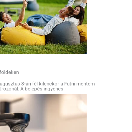
 földeken
ugusztus 8-án fél kilenckor a Futni mentem
tározónál. A belépés ingyenes.