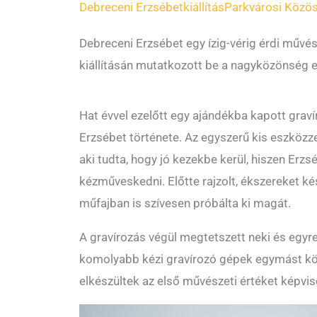
Debreceni Erzsébet
kiállítás
Parkvárosi Közö
Debreceni Erzsébet egy ízig-vérig érdi művész
kiállításán mutatkozott be a nagyközönség e
Hat évvel ezelőtt egy ajándékba kapott gravír
Erzsébet története. Az egyszerű kis eszközze
aki tudta, hogy jó kezekbe kerül, hiszen Erzs
kézműveskedni. Előtte rajzolt, ékszereket kés
műfajban is szívesen próbálta ki magát.
A gravírozás végül megtetszett neki és egyre
komolyabb kézi gravírozó gépek egymást köv
elkészültek az első művészeti értéket képvis