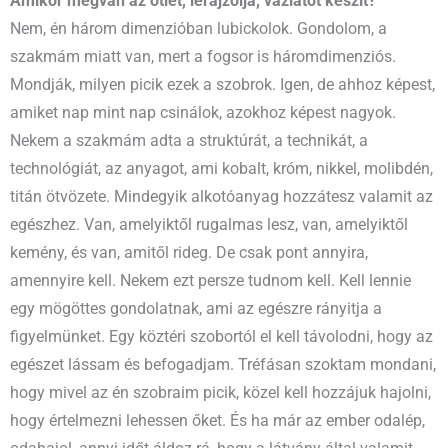
Amikor megvan az ötlet, lerajzolja, vázlatot készít?
Nem, én három dimenzióban lubickolok. Gondolom, a
szakmám miatt van, mert a fogsor is háromdimenziós.
Mondják, milyen picik ezek a szobrok. Igen, de ahhoz képest,
amiket nap mint nap csinálok, azokhoz képest nagyok.
Nekem a szakmám adta a struktúrát, a technikát, a
technológiát, az anyagot, ami kobalt, króm, nikkel, molibdén,
titán ötvözete. Mindegyik alkotóanyag hozzátesz valamit az
egészhez. Van, amelyiktől rugalmas lesz, van, amelyiktől
kemény, és van, amitől rideg. De csak pont annyira,
amennyire kell. Nekem ezt persze tudnom kell. Kell lennie
egy mögöttes gondolatnak, ami az egészre rányitja a
figyelmünket. Egy köztéri szobortól el kell távolodni, hogy az
egészet lássam és befogadjam. Tréfásan szoktam mondani,
hogy mivel az én szobraim picik, közel kell hozzájuk hajolni,
hogy értelmezni lehessen őket. És ha már az ember odalép,