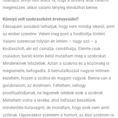
odahajol, annyi időt áldoz rá, hogy a látvány által valamit
megérezzen, akkor valami tényleg elindulhat benne.
Könnyű volt szobrászként érvényesülni?
Édesapám sorsából láthatjuk, hogy nem mindig sikerül, amit
az ember szeretne. Velem meg pont a fordítottja történt.
Valami szerencse folytán én lettem – nagy szó – a
kiválasztott, aki ezt csinálja, csinálhatja. Eleinte csak
családon, baráti körön belül mutattam meg a szobrokat.
Mindenkinek tetszettek. Aztán a szakma és a közönség is
megismerte, befogadta. A bemutatkozást nagyon intimen
kezeltem, hiszen a szobor én magam vagyok. Benne van a
gondolatom, az érzelmem. Féltettem, nehogy
prostituálódjanak, ne legyenek celebek ezek a szobrok.
Mehettem volna a tévébe, ahol tréfásan beszélünk
mindenféle butaságról, de mondtam, hogy ezek nem arról
szólnak. Ugyanakkor szeretem a humort, az első szobrom is