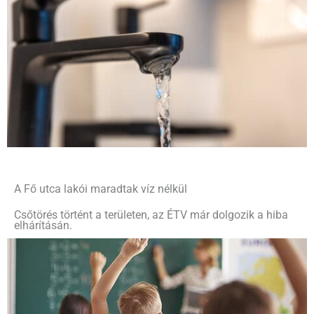
A Fő utca lakói maradtak víz nélkül
Csőtörés történt a területen, az ÉTV már dolgozik a hiba
elhárításán.