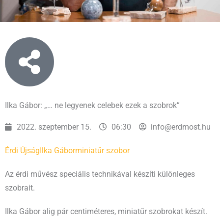
Ilka Gábor: „… ne legyenek celebek ezek a szobrok”
2022. szeptember 15.
06:30
info@erdmost.hu
Érdi Újság
Ilka Gábor
miniatűr szobor
Az érdi művész speciális technikával készíti különleges
szobrait.
Ilka Gábor alig pár centiméteres, miniatűr szobrokat készít.