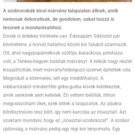
A szobrocskák kicsi márvány talapzaton állnak, amik
nemcsak dekoratívak, de gondolom, sokat hozzá is
tesznek a mondanivalóhoz.
Ennek is érdekes története van. Édesapám Siklóstól pár
kilométerre, a horvát határhoz közeli kis faluból származik.
Ott, ahol nagypapáméknak szőlője, barackosa, présháza
volt, a Tenkes-hegyen találtak márványt. A telkük nagy részét
kisajátították, mert márványfeldolgozó üzemet építettek oda.
Megindult a kitermelés, lett egy meddőhányó. A
robbantásból mindenféle girbe-gurba kövek keletkeztek,
amik senkinek sem kelletek. Én vettem belőlük, itthon
megcsiszoltam őket, ezek lettek a talapzatok. Az aljukra
bőrdíszműves tesz bőrt, így nem karcolja az íróasztalt. Azt
szoktam mondani, hogy ez „íróasztal-szobrászat”. A szobor
újdonság, a márvány pedig egy régi kor lenyomata. Egy