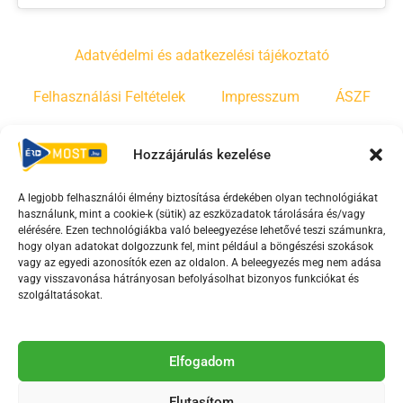
Adatvédelmi és adatkezelési tájékoztató
Felhasználási Feltételek
Impresszum
ÁSZF
Irányelvek
Moderálási szabályzat
Hozzájárulás kezelése
A legjobb felhasználói élmény biztosítása érdekében olyan technológiákat
F
Y
T
használunk, mint a cookie-k (sütik) az eszközadatok tárolására és/vagy
a
o
i
elérésére. Ezen technológiákba való beleegyezése lehetővé teszi számunkra,
c
u
k
hogy olyan adatokat dolgozzunk fel, mint például a böngészési szokások
vagy az egyedi azonosítók ezen az oldalon. A beleegyezés meg nem adása
e
t
t
vagy visszavonása hátrányosan befolyásolhat bizonyos funkciókat és
b
u
o
szolgáltatásokat.
o
b
k
o
e
Az Érd Média médiaszolgáltatási tevékenységét a
k
-
Elfogadom
Médiatanács a Magyar Média Mecenatúra program
-
s
keretében támogatja.
Elutasítom