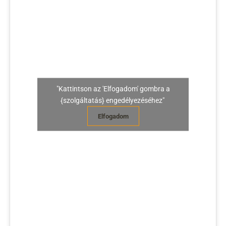
"Kattintson az 'Elfogadom' gombra a
{szolgáltatás} engedélyezéséhez"
Elfogadom