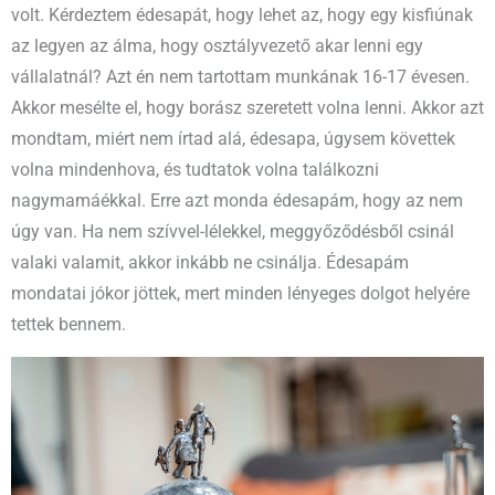
volt. Kérdeztem édesapát, hogy lehet az, hogy egy kisfiúnak
az legyen az álma, hogy osztályvezető akar lenni egy
vállalatnál? Azt én nem tartottam munkának 16-17 évesen.
Akkor mesélte el, hogy borász szeretett volna lenni. Akkor azt
mondtam, miért nem írtad alá, édesapa, úgysem követtek
volna mindenhova, és tudtatok volna találkozni
nagymamáékkal. Erre azt monda édesapám, hogy az nem
úgy van. Ha nem szívvel-lélekkel, meggyőződésből csinál
valaki valamit, akkor inkább ne csinálja. Édesapám
mondatai jókor jöttek, mert minden lényeges dolgot helyére
tettek bennem.