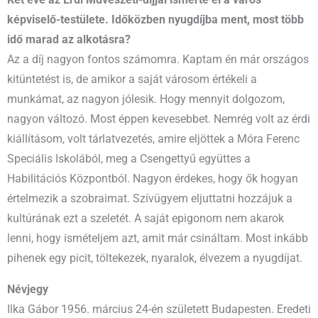
Két éve az Érdi Művészeti-díjjal ismerte el a város
képviselő-testülete. Időközben nyugdíjba ment, most több
idő marad az alkotásra?
Az a díj nagyon fontos számomra. Kaptam én már országos
kitüntetést is, de amikor a saját városom értékeli a
munkámat, az nagyon jólesik. Hogy mennyit dolgozom,
nagyon változó. Most éppen kevesebbet. Nemrég volt az érdi
kiállításom, volt tárlatvezetés, amire eljöttek a Móra Ferenc
Speciális Iskolából, meg a Csengettyű együttes a
Habilitációs Központból. Nagyon érdekes, hogy ők hogyan
értelmezik a szobraimat. Szívügyem eljuttatni hozzájuk a
kultúrának ezt a szeletét. A saját epigonom nem akarok
lenni, hogy ismételjem azt, amit már csináltam. Most inkább
pihenek egy picit, töltekezek, nyaralok, élvezem a nyugdíjat.
Névjegy
Ilka Gábor 1956. március 24-én született Budapesten. Eredeti