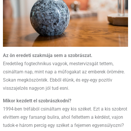
Az ön eredeti szakmája sem a szobrászat.
Eredetileg fogtechnikus vagyok, mestervizsgát tettem,
csináltam nap, mint nap a műfogakat az emberek örömére.
Sokan megköszönték. Ebből élünk, és egy-egy pozitív
visszajelzés nagyon jól tud esni.
Mikor kezdett el szobrászkodni?
1994-ben tréfából csináltam egy kis széket. Ezt a kis szobrot
elvittem egy farsangi bulira, ahol feltettem a kérdést, vajon
tudok-e három percig egy széket a fejemen egyensúlyozni?