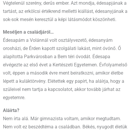
Végtelenül szerény, derűs ember. Azt mondja, édesapjának a
tartást, az erkölcsi értékrend melletti kiállást, édesanyjának a
sok-sok mesén keresztül a képi látásmódot köszönheti.
Meséljen a családjáról…
Édesapám a Volánnál volt osztályvezető, édesanyám
orosházi, de Érden kapott szolgálati lakást, mint óvónő. Ő
alapította Parkvárosban a Bem téri óvodát. Édesapa
elvégezte az első évet a Kertészeti Egyetemen. Évfolyamelső
volt, éppen a második évre ment beiratkozni, amikor életbe
lépett a kuláktörvény. Elétettek egy papírt, ha aláírja, hogy a
szüleivel nem tartja a kapcsolatot, akkor tovább járhat az
egyetemre.
Aláírta?
Nem írta alá. Már gimnazista voltam, amikor megtudtam.
Nem volt ez beszédtéma a családban. Békés, nyugodt életük