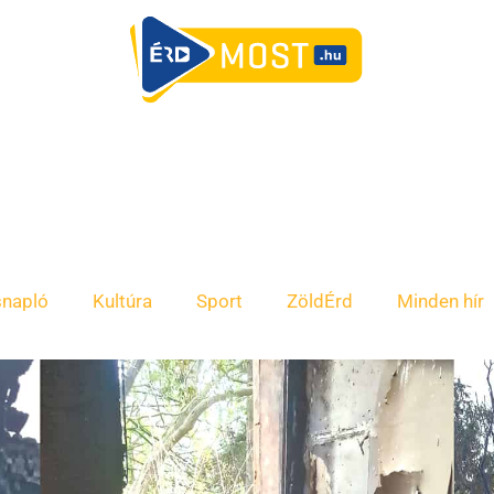
snapló
Kultúra
Sport
ZöldÉrd
Minden hír