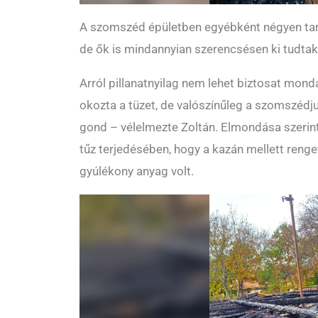
A szomszéd épületben egyébként négyen tart
de ők is mindannyian szerencsésen ki tudtak
Arról pillanatnyilag nem lehet biztosat mon
okozta a tüzet, de valószínűleg a szomszédju
gond – vélelmezte Zoltán. Elmondása szerint 
tűz terjedésében, hogy a kazán mellett renget
gyúlékony anyag volt.