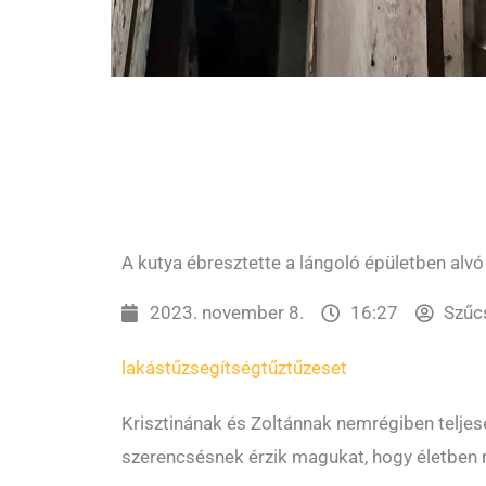
A kutya ébresztette a lángoló épületben alvó
2023. november 8.
16:27
Szűc
lakástűz
segítség
tűz
tűzeset
Krisztinának és Zoltánnak nemrégiben teljese
szerencsésnek érzik magukat, hogy életben