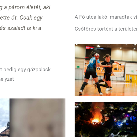
 a párom életét, aki
A Fő utca lakói maradtak ví
tette őt. Csak egy
s szaladt is ki a
Csőtörés történt a területe
ett pedig egy gázpalack
helyzet