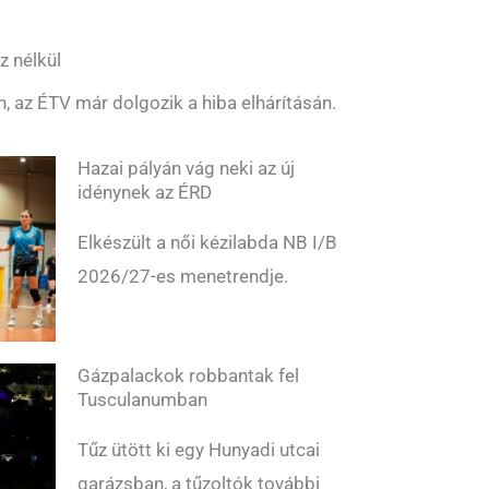
z nélkül
n, az ÉTV már dolgozik a hiba elhárításán.
Hazai pályán vág neki az új
idénynek az ÉRD
Elkészült a női kézilabda NB I/B
2026/27-es menetrendje.
Gázpalackok robbantak fel
Tusculanumban
Tűz ütött ki egy Hunyadi utcai
garázsban, a tűzoltók további