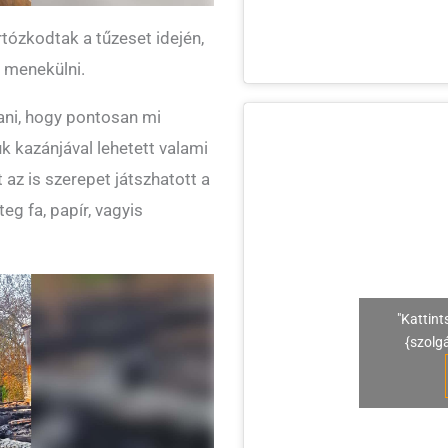
ózkodtak a tűzeset idején,
 menekülni.
dani, hogy pontosan mi
k kazánjával lehetett valami
az is szerepet játszhatott a
eg fa, papír, vagyis
"Kattint
{szolg