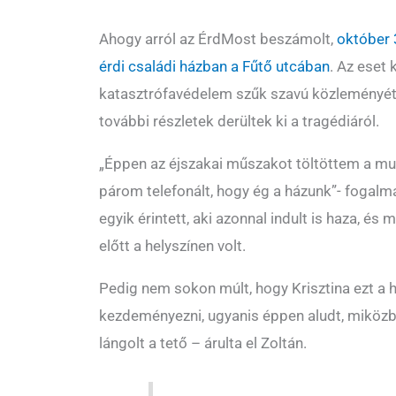
Ahogy arról az ÉrdMost beszámolt,
október 3
érdi családi házban a Fűtő utcában
. Az eset
katasztrófavédelem szűk szavú közleményét 
további részletek derültek ki a tragédiáról.
„Éppen az éjszakai műszakot töltöttem a m
párom telefonált, hogy ég a házunk”- fogalm
egyik érintett, aki azonnal indult is haza, és
előtt a helyszínen volt.
Pedig nem sokon múlt, hogy Krisztina ezt a h
kezdeményezni, ugyanis éppen aludt, miközbe
lángolt a tető – árulta el Zoltán.