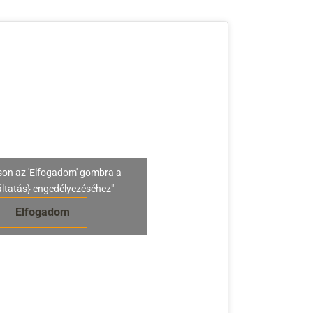
son az 'Elfogadom' gombra a
áltatás} engedélyezéséhez"
Elfogadom