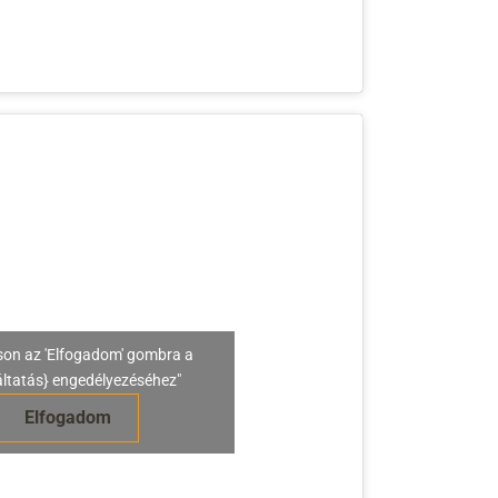
son az 'Elfogadom' gombra a
áltatás} engedélyezéséhez"
Elfogadom