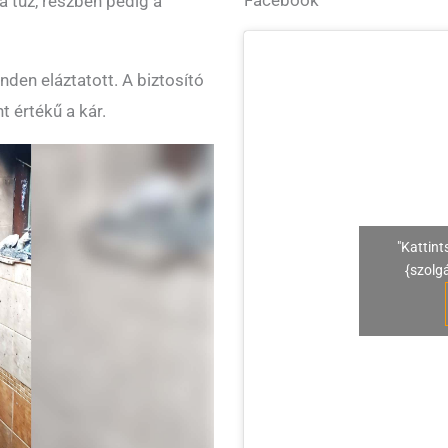
 tűz, részben pedig a
nden eláztatott. A biztosító
t értékű a kár.
"Kattint
{szolg