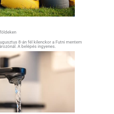
 földeken
ugusztus 8-án fél kilenckor a Futni mentem
tározónál. A belépés ingyenes.