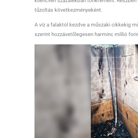
kilencven százalékban tönkrement. Részben a
tűzoltás következményeként.
A víz a falaktól kezdve a műszaki cikkekig mi
szerint hozzávetőlegesen harminc millió forin