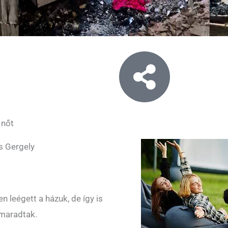
 nőt
s Gergely
n leégett a házuk, de így is
 maradtak.