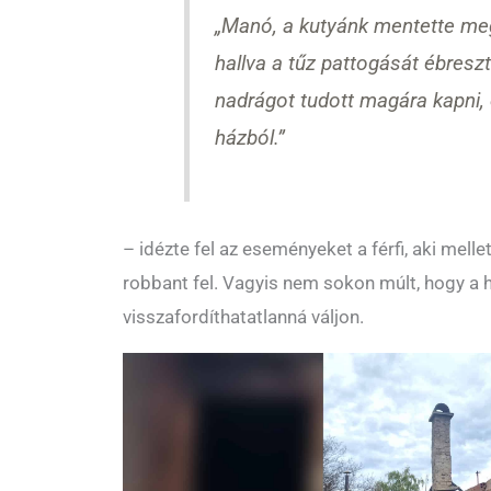
„Manó, a kutyánk mentette meg
hallva a tűz pattogását ébresz
nadrágot tudott magára kapni, é
házból.”
– idézte fel az eseményeket a férfi, aki mell
robbant fel. Vagyis nem sokon múlt, hogy a 
visszafordíthatatlanná váljon.