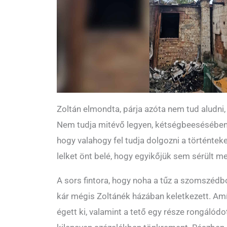
Zoltán elmondta, párja azóta nem tud aludni, 
Nem tudja mitévő legyen, kétségbeesésében 
hogy valahogy fel tudja dolgozni a történteke
lelket önt belé, hogy egyikőjük sem sérült m
A sors fintora, hogy noha a tűz a szomszédból
kár mégis Zoltánék házában keletkezett. A
égett ki, valamint a tető egy része rongálód