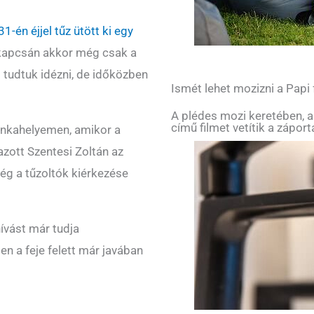
1-én éjjel tűz ütött ki egy
 kapcsán akkor még csak a
tudtuk idézni, de időközben
Ismét lehet mozizni a Papi
A plédes mozi keretében, a
című filmet vetítik a zápor
unkahelyemen, amikor a
azott Szentesi Zoltán az
 még a tűzoltók kiérkezése
ívást már tudja
n a feje felett már javában