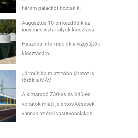
három palackot hoztak ki
Augusztus 10-én kezdődik az
ingyenes víztartályok kiosztása
Hasznos információk a vízgyűjtők
kiosztásáról.
Járműhiba miatt több járatot is
törölt a MÁV
A kimaradó Z30-as és S40-es
vonatok miatt jelentős késések
vannak az érdi vasútvonalakon.