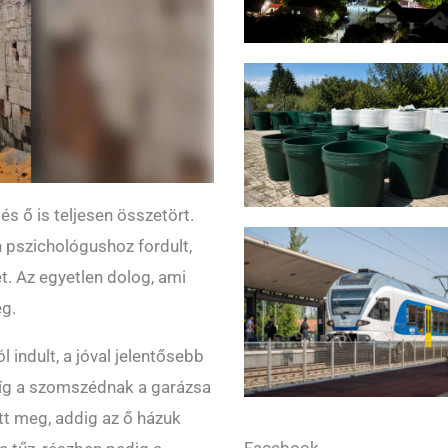
és ő is teljesen összetört.
pszichológushoz fordult,
t. Az egyetlen dolog, ami
eg.
 indult, a jóval jelentősebb
míg a szomszédnak a garázsa
ott meg, addig az ő házuk
Facebook