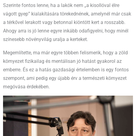
Szerinte fontos lenne, ha a lakók nem „a kisollóval élre
vágott gyep” kialakítására törekednének, amelynél már csak
a térkővel lerakott vagy betonnal kiöntött kert a rosszabb.
Ahogy arra is jó lenne egyre inkább odafigyelni, hogy minél
színesebb növényvilág uralja a kerteket.
Megemlítette, ma már egyre többen felismerik, hogy a zöld
környezet fizikailag és mentálisan jó hatást gyakorol az
emberre. És ez a hatás gazdasági értelemben is egy fontos
szempont, ami pedig egy újabb érv a természeti környezet
megóvása érdekében.