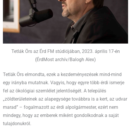
Tetlák Örs az Érd FM stúdiójában, 2023. április 17-én
(ÉrdMost archív/Balogh Alex)
Tetlák Örs elmondta, ezek a kezdeményezések mind-mind
egy irányba mutatnak. Vagyis, hogy egyre több érdi ismerje
fel az ökológiai szemlélet jelentőségét. A település
„zöldterületeinek az alapegysége továbbra is a kert, az udvar
marad” – fogalmazott az érdi alpolgármester, ezért nem
mindegy, hogy az emberek miként gondolkodnak a saját
tulajdonukról.