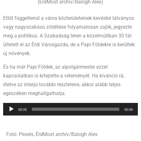
(ÉrdMost archív/Balogh Alex)
Ettől függetlenül a város közterületeinek kevésbé látványos
vagy nagyszabású zöldítése folyamatosan zajlik, jegyezte
meg a politikus. A Szabadság téren a közelmúltban 30 fát
ültetett el az Érdi Városgazda, de a Papi Földekre is kerültek
új növények.
És ha már Papi Földek, az alpolgármester ezzel
kapcsolatban is kifejtette a véleményét. Ha kíváncsi rá,
illetve az interjú további részleteire, akkor alább teljes
egészében meghallgathatja.
Audió
00:00
00:00
lejátszó
Fotó: Pexels, ÉrdMost archív/Balogh Alex