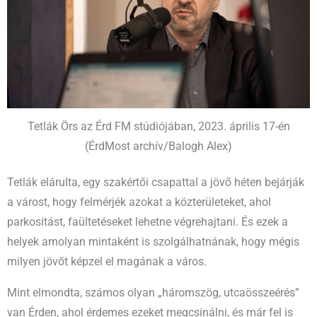
Tetlák Örs az Érd FM stúdiójában, 2023. április 17-én
(ÉrdMost archív/Balogh Alex)
Tetlák elárulta, egy szakértői csapattal a jövő héten bejárják
a várost, hogy felmérjék azokat a közterületeket, ahol
parkosítást, faültetéseket lehetne végrehajtani. És ezek a
helyek amolyan mintaként is szolgálhatnának, hogy mégis
milyen jövőt képzel el magának a város.
Mint elmondta, számos olyan „háromszög, utcaösszeérés”
van Érden, ahol érdemes ezeket megcsinálni, és már fel is