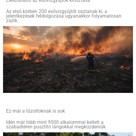
Elkezdődött az esővízgyűjtők kiosztása
Az első körben 200 esővízgyűjtőt osztanak ki, a
jelentkezések feldolgozása ugyanakkor folyamatosan
zajlik.
Ez már a tűzoltóknak is sok
Idén már több mint 9500 alkalommal kellett a
szabadtéren pusztító lángokkal megküzdeniük.