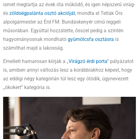
ismét megtartja az évek óta működő, és igen népszerű virág-
és
zöldségpalánta osztó akcióját
, mondta el Tetlák Örs
alpolgármester az Érd FM: Bundáskenyér című reggeli
műsorában. Egyúttal hozzátette, ősszel pedig a szintén
hagyományosnak mondható
gyümölcsfa osztásra
is
számíthat majd a lakosság.
Emellett hamarosan kiírják a „
Virágzó érdi porta
” pályázatot
is, amiben annyi változás lesz a korábbiakhoz képest, hogy
az eddigi négy kategórián túl lesz egy ötödik, úgynevezett
„ökokert” kategória is.