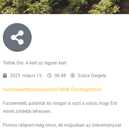
Tetlák Örs: A kert az legyen kert
2023. május 13.
06:48
Szűcs Gergely
faosztás
kert
palántaosztás
Tetlák Örs
virágosztás
Facsemetét, palántát és virágot is oszt a város, hogy Érd
minél zöldebb lehessen.
Pontos időpont még nincs, de májusban az önkormányzat