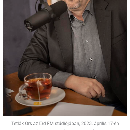
Tetlák Örs az Érd FM stúdiójában, 2023. április 17-én