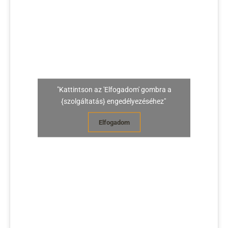
"Kattintson az 'Elfogadom' gombra a
{szolgáltatás} engedélyezéséhez"
Elfogadom