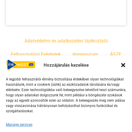
Adatvédelmi és adatkezelési tájékoztató
Felhasználási Feltételek
Impresszum
ÁSZF
Hozzájárulás kezelése
Irányelvek
Moderálási szabályzat
A legjobb felhasználói élmény biztosítása érdekében olyan technológiákat
használunk, mint a cookie-k (sütik) az eszközadatok tárolására és/vagy
F
Y
T
elérésére. Ezen technológiákba való beleegyezése lehetővé teszi számunkra,
hogy olyan adatokat dolgozzunk fel, mint például a böngészési szokások
a
o
i
vagy az egyedi azonosítók ezen az oldalon. A beleegyezés meg nem adása
c
u
k
vagy visszavonása hátrányosan befolyásolhat bizonyos funkciókat és
e
t
t
szolgáltatásokat.
b
u
o
Manage services
o
b
k