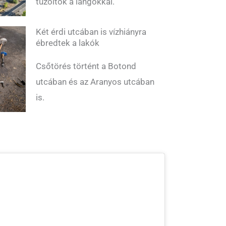
tűzoltók a lángokkal.
Két érdi utcában is vízhiányra
ébredtek a lakók
Csőtörés történt a Botond
utcában és az Aranyos utcában
is.