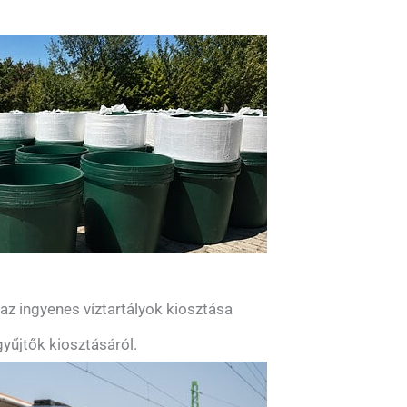
z ingyenes víztartályok kiosztása
yűjtők kiosztásáról.