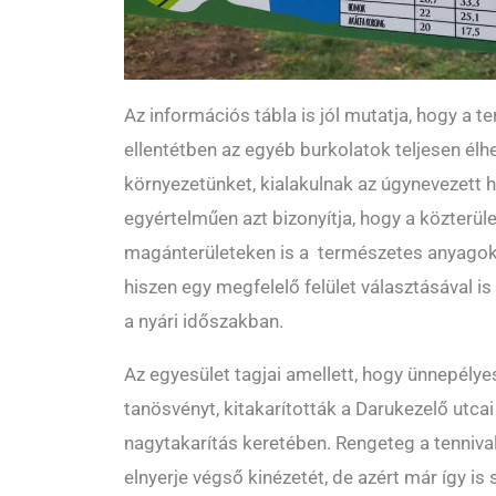
Az információs tábla is jól mutatja, hogy a 
ellentétben az egyéb burkolatok teljesen élhe
környezetünket, kialakulnak az úgynevezett 
egyértelműen azt bizonyítja, hogy a közterül
magánterületeken is a természetes anyagok
hiszen egy megfelelő felület választásával i
a nyári időszakban.
Az egyesület tagjai amellett, hogy ünnepély
tanösvényt, kitakarították a Darukezelő utcai
nagytakarítás keretében. Rengeteg a tenniv
elnyerje végső kinézetét, de azért már így i