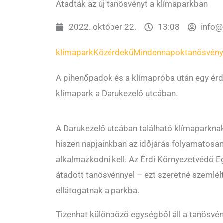
Átadták az új tanösvényt a klímaparkban
2022. október 22.
13:08
info@
klímapark
Közérdekű
Mindennapok
tanösvény
A pihenőpadok és a klímapróba után egy érd
klímapark a Darukezelő utcában.
A Darukezelő utcában található klímaparknak
hiszen napjainkban az időjárás folyamatosan
alkalmazkodni kell. Az Érdi Környezetvédő 
átadott tanösvénnyel – ezt szeretné szemlél
ellátogatnak a parkba.
Tizenhat különböző egységből áll a tanösvé