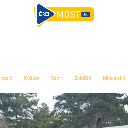
snapló
Kultúra
Sport
ZöldÉrd
Minden hír