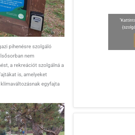
"Kattint
{szolg
gazi pihenésre szolgáló
 Elsősorban nem
st, a rekreációt szolgálná a
ajtákat is, amelyeket
a klímaváltozásnak egyfajta