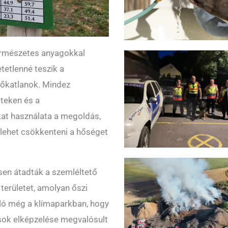
természetes anyagokkal
tetlenné teszik a
hőkatlanok. Mindez
eteken és a
at használata a megoldás,
s lehet csökkenteni a hőséget
esen átadták a szemléltető
 területet, amolyan őszi
aló még a klímaparkban, hogy
s sok elképzelése megvalósult