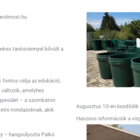
erdmost.hu
ekes tanösvénnyel bővült a
 fontos célja az edukáció,
 változik, amelyhez
Egyesület – a szombaton
Augusztus 10-én kezdődik a
tetni mindazoknak, akik
Hasznos információk a vízg
ny – hangsúlyozta Palkó