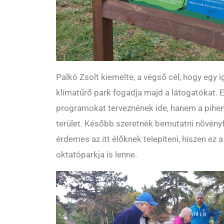
Palkó Zsolt kiemelte, a végső cél, hogy egy i
klímatűrő park fogadja majd a látogatókat.
programokat terveznének ide, hanem a pihené
terület. Később szeretnék bemutatni növényf
érdemes az itt élőknek telepíteni, hiszen ez 
oktatóparkja is lenne.