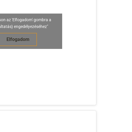
son az 'Elfogadom' gombra a
áltatás} engedélyezéséhez"
Elfogadom