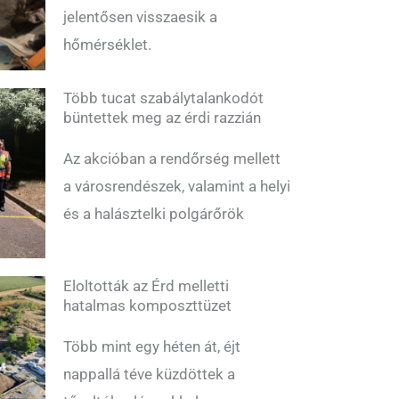
jelentősen visszaesik a
hőmérséklet.
Több tucat szabálytalankodót
büntettek meg az érdi razzián
Az akcióban a rendőrség mellett
a városrendészek, valamint a helyi
és a halásztelki polgárőrök
Eloltották az Érd melletti
hatalmas komposzttüzet
Több mint egy héten át, éjt
nappallá téve küzdöttek a