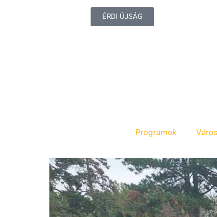
ÉRDI ÚJSÁG
Programok
Váro