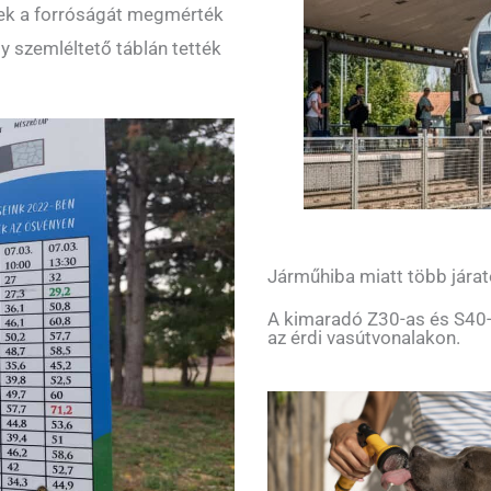
knek a forróságát megmérték
y szemléltető táblán tették
Járműhiba miatt több járat
A kimaradó Z30-as és S40-
az érdi vasútvonalakon.