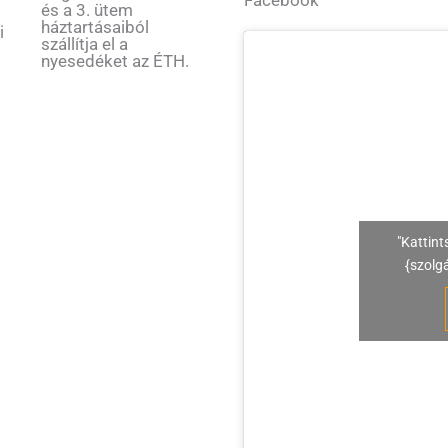
és a 3. ütem
háztartásaiból
i
szállítja el a
nyesedéket az ÉTH.
"Kattint
{szolg