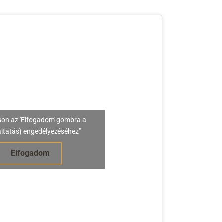
son az 'Elfogadom' gombra a
áltatás} engedélyezéséhez"
Elfogadom