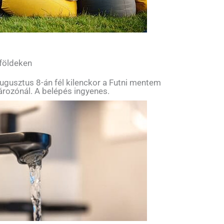
 földeken
ugusztus 8-án fél kilenckor a Futni mentem
tározónál. A belépés ingyenes.