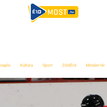
snapló
Kultúra
Sport
ZöldÉrd
Minden hír