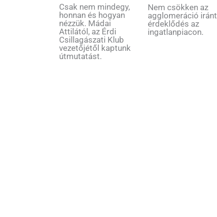
Csak nem mindegy,
Nem csökken az
honnan és hogyan
agglomeráció iránt
nézzük. Mádai
érdeklődés az
Attilától, az Érdi
ingatlanpiacon.
Csillagászati Klub
vezetőjétől kaptunk
útmutatást.