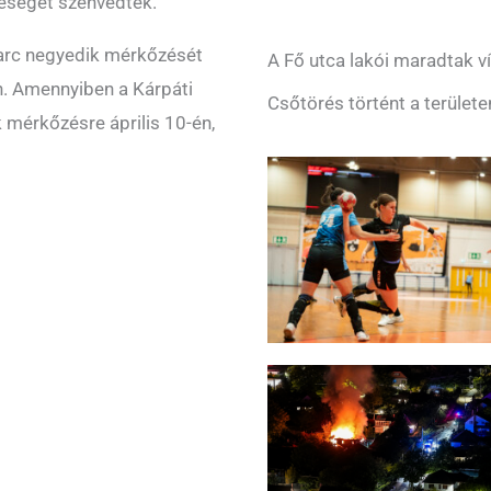
reséget szenvedtek.
harc negyedik mérkőzését
A Fő utca lakói maradtak ví
en. Amennyiben a Kárpáti
Csőtörés történt a területe
 mérkőzésre április 10-én,