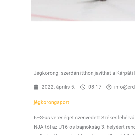
Jégkorong: szerdán itthon javíthat a Kárpáti
2022. április 5.
08:17
info@er
jégkorong
sport
6–3-as vereséget szenvedett Székesfehérvár
NJA-tól az U16-os bajnokság 3. helyéért rend