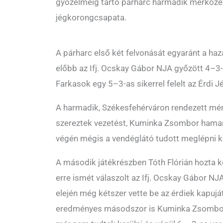
győzelméig tartó párharc harmadik mérkőzé
jégkorongcsapata.
A párharc első két felvonását egyaránt a haz
előbb az Ifj. Ocskay Gábor NJA győzött 4–3-r
Farkasok egy 5–3-as sikerrel felelt az Érdi 
A harmadik, Székesfehérváron rendezett mér
szereztek vezetést, Kuminka Zsombor hamar
végén mégis a vendéglátó tudott meglépni ké
A második játékrészben Tóth Flórián hozta k
erre ismét válaszolt az Ifj. Ocskay Gábor N
elején még kétszer vette be az érdiek kapuját
eredményes másodszor is Kuminka Zsombor,