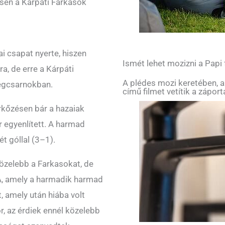
sén a Kárpáti Farkasok
ai csapat nyerte, hiszen
Ismét lehet mozizni a Papi
a, de erre a Kárpáti
A plédes mozi keretében, a
Jégcsarnokban.
című filmet vetítik a zápor
kőzésen bár a hazaiak
 egyenlített. A harmad
t góllal (3–1).
özelebb a Farkasokat, de
JA, amely a harmadik harmad
, amely után hiába volt
 az érdiek ennél közelebb