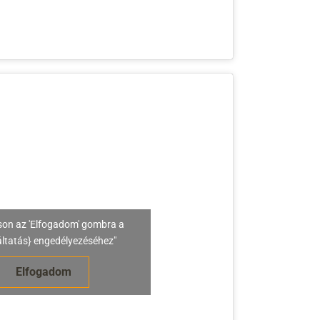
son az 'Elfogadom' gombra a
áltatás} engedélyezéséhez"
Elfogadom