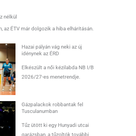
z nélkül
n, az ÉTV már dolgozik a hiba elhárításán.
Hazai pályán vág neki az új
idénynek az ÉRD
Elkészült a női kézilabda NB I/B
2026/27-es menetrendje.
Gázpalackok robbantak fel
Tusculanumban
Tűz ütött ki egy Hunyadi utcai
garázsban, a tűzoltók további