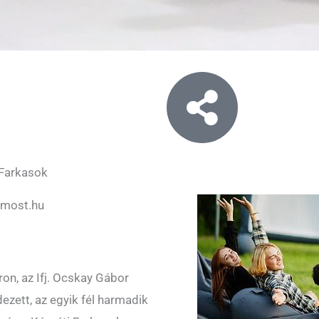
 Farkasok
dmost.hu
on, az Ifj. Ocskay Gábor
ezett, az egyik fél harmadik