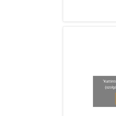
"Kattint
{szolg