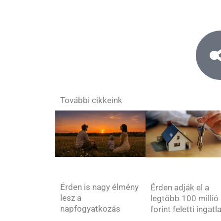
További cikkeink
Érden is nagy élmény
Érden adják el a
lesz a
legtöbb 100 millió
napfogyatkozás
forint feletti ingatl