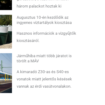
három palackot hoztak ki
Augusztus 10-én kezdődik az
ingyenes víztartályok kiosztása
Hasznos információk a vízgyűjtők
kiosztásáról.
Járműhiba miatt több járatot is
törölt a MÁV
A kimaradó Z30-as és S40-es
vonatok miatt jelentős késések
vannak az érdi vasútvonalakon.