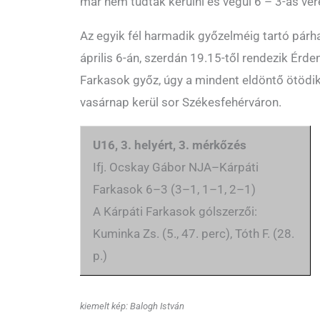
már nem tudtak kerülni és végül 6 – 3-as ve
Az egyik fél harmadik győzelméig tartó pár
április 6-án, szerdán 19.15-től rendezik Érd
Farkasok győz, úgy a mindent eldöntő ötödik
vasárnap kerül sor Székesfehérváron.
U16, 3. helyért, 3. mérkőzés
Ifj. Ocskay Gábor NJA–Kárpáti
Farkasok 6–3 (3–1, 1–1, 2–1)
A Kárpáti Farkasok gólszerzői:
Kuminka Zs. (5., 47. perc), Tóth F. (28.
p.)
kiemelt kép: Balogh István