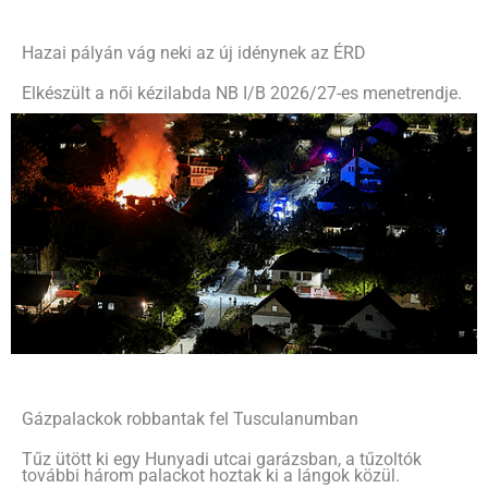
Hazai pályán vág neki az új idénynek az ÉRD
Elkészült a női kézilabda NB I/B 2026/27-es menetrendje.
Gázpalackok robbantak fel Tusculanumban
Tűz ütött ki egy Hunyadi utcai garázsban, a tűzoltók
további három palackot hoztak ki a lángok közül.