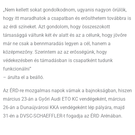
„Nem kellett sokat gondolkodnom, ugyanis nagyon örülök,
hogy itt maradhatok a csapatban és erősíthetem továbbra is
az érdi színeket. Azt gondolom, hogy összeszokott
társasággá váltunk két év alatt és az a célunk, hogy jövőre
már ne csak a bennmaradás legyen a cél, hanem a
középmezőny. Szerintem az az erősségünk, hogy
védekezésben és támadásban is csapatként tudunk
funkcionálni”
– árulta el a beálló.
Az ÉRD-re mozgalmas napok várnak a bajnokságban, hiszen
március 23-án a Győri Audi ETO KC vendégeként, március
26-án a Dunaújvárosi KKA vendégeként lép pályára, majd
31-én a DVSC-SCHAEFFLER-t fogadja az ÉRD Arénában.