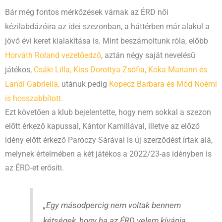
Bár még fontos mérkőzések várnak az ÉRD női
kézilabdázóira az idei szezonban, a háttérben már alakul a
jövő évi keret kialakítása is. Mint beszámoltunk róla, előbb
Horváth Roland vezetőedző
, aztán négy saját nevelésű
játékos,
Csáki Lilla, Kiss Dorottya Zsófia, Kóka Mariann és
Landi Gabriella,
utánuk pedig
Kopecz Barbara és Mód Noémi
is hosszabbított.
Ezt követően a klub bejelentette, hogy nem sokkal a szezon
előtt érkező kapussal, Kántor Kamillával, illetve az előző
idény előtt érkező Paróczy Sárával is új szerződést írtak alá,
melynek értelmében a két játékos a 2022/23-as idényben is
az ÉRD-et erősíti.
„Egy másodpercig nem voltak bennem
kétségek, hogy ha az ÉRD velem kívánja