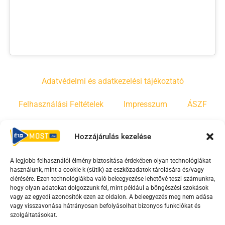
Adatvédelmi és adatkezelési tájékoztató
Felhasználási Feltételek
Impresszum
ÁSZF
Irányelvek
Moderálási szabályzat
Hozzájárulás kezelése
A legjobb felhasználói élmény biztosítása érdekében olyan technológiákat
F
Y
T
használunk, mint a cookie-k (sütik) az eszközadatok tárolására és/vagy
a
o
i
elérésére. Ezen technológiákba való beleegyezése lehetővé teszi számunkra,
c
u
k
hogy olyan adatokat dolgozzunk fel, mint például a böngészési szokások
vagy az egyedi azonosítók ezen az oldalon. A beleegyezés meg nem adása
e
t
t
vagy visszavonása hátrányosan befolyásolhat bizonyos funkciókat és
b
u
o
szolgáltatásokat.