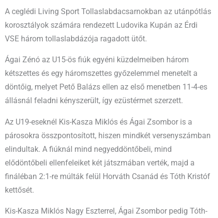
A ceglédi Living Sport Tollaslabdacsarnokban az utánpótlás
korosztályok számára rendezett Ludovika Kupán az Érdi
VSE három tollaslabdázója ragadott ütőt.
Ágai Zénó az U15-ös fiúk egyéni küzdelmeiben három
kétszettes és egy háromszettes győzelemmel menetelt a
döntőig, melyet Pető Balázs ellen az első menetben 11-4-es
állásnál feladni kényszerült, így ezüstérmet szerzett.
Az U19-eseknél Kis-Kasza Miklós és Ágai Zsombor is a
párosokra összpontosított, hiszen mindkét versenyszámban
elindultak. A fiúknál mind negyeddöntőbeli, mind
elődöntőbeli ellenfeleiket két játszmában verték, majd a
fináléban 2:1-re múlták felül Horváth Csanád és Tóth Kristóf
kettősét.
Kis-Kasza Miklós Nagy Eszterrel, Ágai Zsombor pedig Tóth-