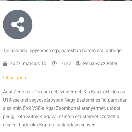
Tollaslabda: egyéniben egy, párosban három érdi dobogó
2022. március 15.
16:22
Pecsuvácz Péter
tollaslabda
Ágai Zénó az U15-ösöknél ezüstérmet, Kis-Kasza Miklós az
U19-eseknél vegyespárosban Nagy Eszterrel és fiú párosban
a szintén Érdi VSE-s Ágai Zsomborral aranyérmet, utóbbi
pedig Tóth-Kuthy Kingával szintén ezüstérmet szerzett a
ceglédi Ludovika Kupa tollaslabdaversenyen.