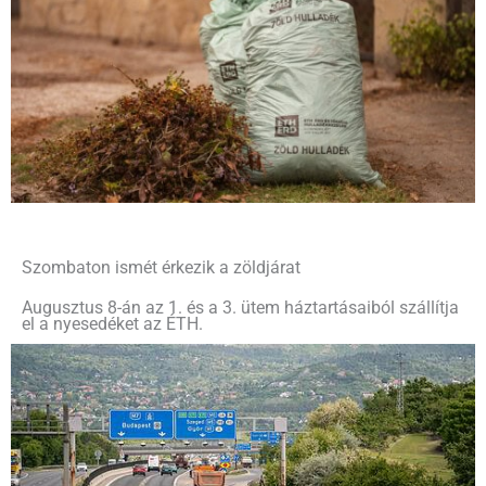
Szombaton ismét érkezik a zöldjárat
Augusztus 8-án az 1. és a 3. ütem háztartásaiból szállítja
el a nyesedéket az ÉTH.