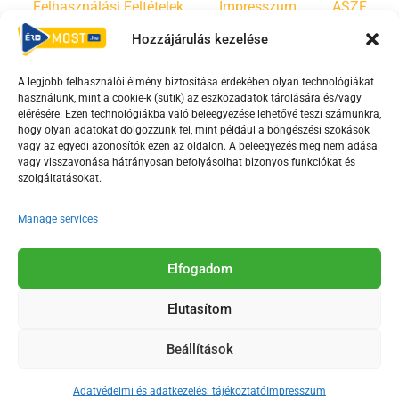
Felhasználási Feltételek
Impresszum
ÁSZF
Hozzájárulás kezelése
Irányelvek
Moderálási szabályzat
A legjobb felhasználói élmény biztosítása érdekében olyan technológiákat
használunk, mint a cookie-k (sütik) az eszközadatok tárolására és/vagy
F
Y
T
elérésére. Ezen technológiákba való beleegyezése lehetővé teszi számunkra,
a
o
i
hogy olyan adatokat dolgozzunk fel, mint például a böngészési szokások
vagy az egyedi azonosítók ezen az oldalon. A beleegyezés meg nem adása
c
u
k
vagy visszavonása hátrányosan befolyásolhat bizonyos funkciókat és
e
t
t
szolgáltatásokat.
b
u
o
o
b
k
Manage services
o
e
Az Érd Média médiaszolgáltatási tevékenységét a
k
-
Elfogadom
Médiatanács a Magyar Média Mecenatúra program
-
s
keretében támogatja.
Elutasítom
s
q
q
u
Beállítások
u
a
2018-2026. © Minden jog fenntartva, Érd Megyei Jogú Város
a
r
Polgármesteri Hivatal Média Osztálya
Adatvédelmi és adatkezelési tájékoztató
Impresszum