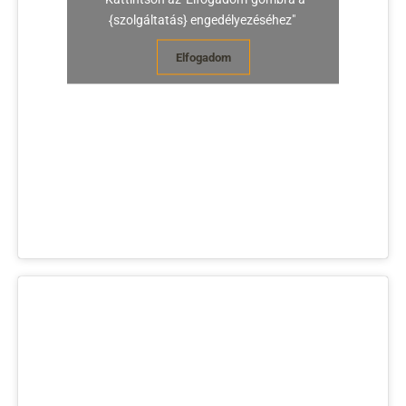
{szolgáltatás} engedélyezéséhez"
Elfogadom