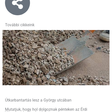
További cikkeink
Útkarbantartás lesz a György utcában
Mutatjuk, hogy hol dolgoznak pénteken az Érdi