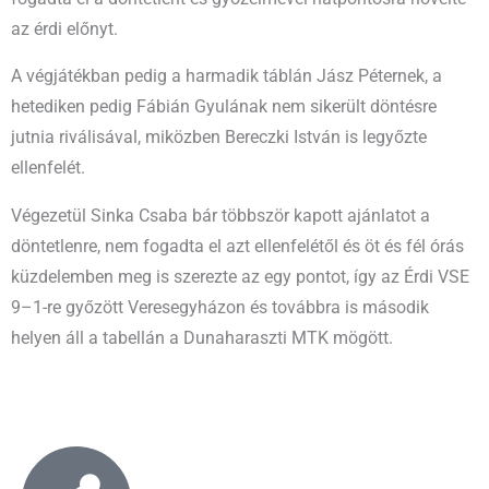
az érdi előnyt.
A végjátékban pedig a harmadik táblán Jász Péternek, a
hetediken pedig Fábián Gyulának nem sikerült döntésre
jutnia riválisával, miközben Bereczki István is legyőzte
ellenfelét.
Végezetül Sinka Csaba bár többször kapott ajánlatot a
döntetlenre, nem fogadta el azt ellenfelétől és öt és fél órás
küzdelemben meg is szerezte az egy pontot, így az Érdi VSE
9–1-re győzött Veresegyházon és továbbra is második
helyen áll a tabellán a Dunaharaszti MTK mögött.