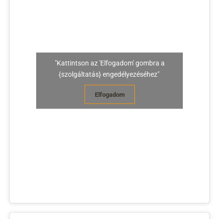
"Kattintson az 'Elfogadom' gombra a
{szolgáltatás} engedélyezéséhez"
Elfogadom