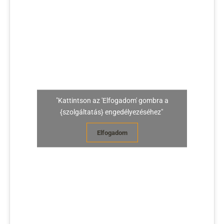
"Kattintson az 'Elfogadom' gombra a
{szolgáltatás} engedélyezéséhez"
Elfogadom