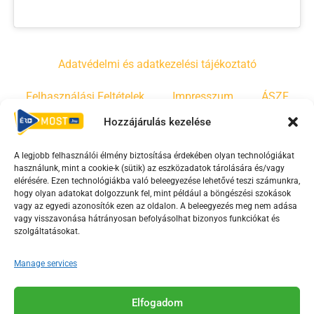
Adatvédelmi és adatkezelési tájékoztató
Felhasználási Feltételek
Impresszum
ÁSZF
Hozzájárulás kezelése
Irányelvek
Moderálási szabályzat
A legjobb felhasználói élmény biztosítása érdekében olyan technológiákat
használunk, mint a cookie-k (sütik) az eszközadatok tárolására és/vagy
F
Y
T
elérésére. Ezen technológiákba való beleegyezése lehetővé teszi számunkra,
hogy olyan adatokat dolgozzunk fel, mint például a böngészési szokások
a
o
i
vagy az egyedi azonosítók ezen az oldalon. A beleegyezés meg nem adása
c
u
k
vagy visszavonása hátrányosan befolyásolhat bizonyos funkciókat és
e
t
t
szolgáltatásokat.
b
u
o
Manage services
o
b
k
o
e
Az Érd Média médiaszolgáltatási tevékenységét a
k
-
Elfogadom
Médiatanács a Magyar Média Mecenatúra program