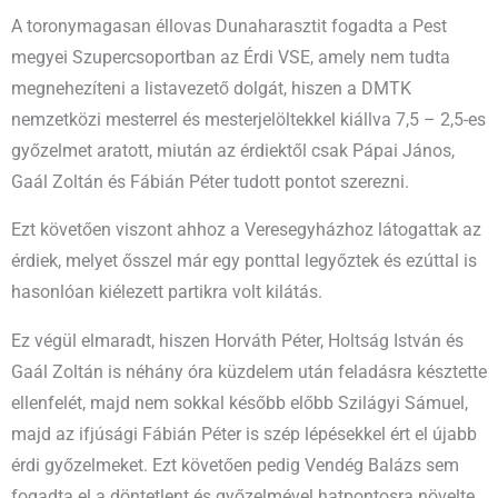
A toronymagasan éllovas Dunaharasztit fogadta a Pest
megyei Szupercsoportban az Érdi VSE, amely nem tudta
megnehezíteni a listavezető dolgát, hiszen a DMTK
nemzetközi mesterrel és mesterjelöltekkel kiállva 7,5 – 2,5-es
győzelmet aratott, miután az érdiektől csak Pápai János,
Gaál Zoltán és Fábián Péter tudott pontot szerezni.
Ezt követően viszont ahhoz a Veresegyházhoz látogattak az
érdiek, melyet ősszel már egy ponttal legyőztek és ezúttal is
hasonlóan kiélezett partikra volt kilátás.
Ez végül elmaradt, hiszen Horváth Péter, Holtság István és
Gaál Zoltán is néhány óra küzdelem után feladásra késztette
ellenfelét, majd nem sokkal később előbb Szilágyi Sámuel,
majd az ifjúsági Fábián Péter is szép lépésekkel ért el újabb
érdi győzelmeket. Ezt követően pedig Vendég Balázs sem
fogadta el a döntetlent és győzelmével hatpontosra növelte