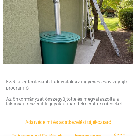
Ezek a legfontosabb tudnivalók az ingyenes esővízgyűjtő-
programról
Az önkormányzat összegyűjtötte és megválaszolta a
lakosság részéről leggyakrabban felmerülő kérdéseket.
Adatvédelmi és adatkezelési tájékoztató