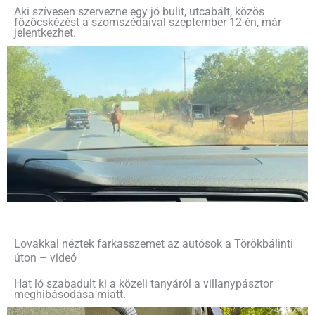
Aki szívesen szervezne egy jó bulit, utcabált, közös
főzőcskézést a szomszédaival szeptember 12-én, már
jelentkezhet.
Lovakkal néztek farkasszemet az autósok a Törökbálinti
úton – videó
Hat ló szabadult ki a közeli tanyáról a villanypásztor
meghibásodása miatt.