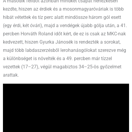
A második félidőt azonban mindkét csapat nehézkesen
kezdte, hiszen az érdiek és a mosonmagyaróváriak is több
hibát vétettek és tíz perc alatt mindössze három gól esett
(egy érdi, két óvári), majd a vendégek újabb gólja után, a 41.
percben Horváth Roland időt kért, de ez is csak az MKC-nak
kedvezett, hiszen Gyurka Jánosék is rendezték a sorokat,
majd több labdaszerzésből lerohanásgólokat szerezve még
a különbséget is növelték és a 49. percben már tízzel
vezettek (17–27), végül magabiztos 34–25-ös győzelmet
arattak.