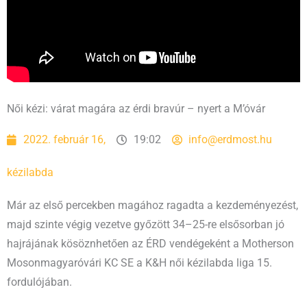
Női kézi: várat magára az érdi bravúr – nyert a M’óvár
2022. február 16,
19:02
info@erdmost.hu
kézilabda
Már az első percekben magához ragadta a kezdeményezést,
majd szinte végig vezetve győzött 34–25-re elsősorban jó
hajrájának kösöznhetően az ÉRD vendégeként a Motherson
Mosonmagyaróvári KC SE a K&H női kézilabda liga 15.
fordulójában.