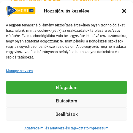
Felhasználási Feltételek
Impresszum
ÁSZF
Hozzájárulás kezelése
Irányelvek
Moderálási szabályzat
A legjobb felhasználói élmény biztosítása érdekében olyan technológiákat
használunk, mint a cookie-k (sütik) az eszközadatok tárolására és/vagy
F
Y
T
elérésére. Ezen technológiákba való beleegyezése lehetővé teszi számunkra,
hogy olyan adatokat dolgozzunk fel, mint például a böngészési szokások
a
o
i
vagy az egyedi azonosítók ezen az oldalon. A beleegyezés meg nem adása
c
u
k
vagy visszavonása hátrányosan befolyásolhat bizonyos funkciókat és
e
t
t
szolgáltatásokat.
b
u
o
Manage services
o
b
k
o
e
Az Érd Média médiaszolgáltatási tevékenységét a
k
-
Elfogadom
Médiatanács a Magyar Média Mecenatúra program
-
s
keretében támogatja.
Elutasítom
s
q
q
u
Beállítások
u
a
2018-2026. © Minden jog fenntartva, Érd Megyei Jogú Város
a
r
Polgármesteri Hivatal Média Osztálya
Adatvédelmi és adatkezelési tájékoztató
Impresszum
r
e