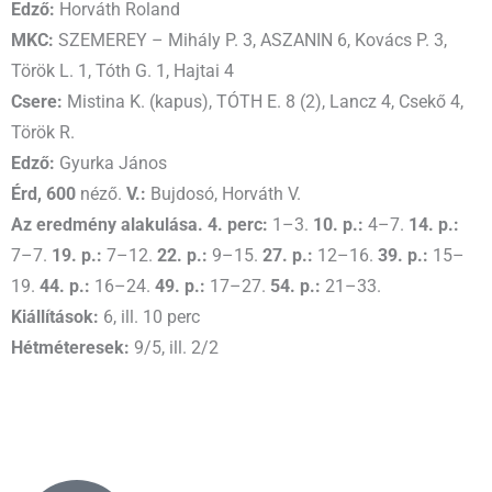
Edző:
Horváth Roland
MKC:
SZEMEREY – Mihály P. 3, ASZANIN 6, Kovács P. 3,
Török L. 1, Tóth G. 1, Hajtai 4
Csere:
Mistina K. (kapus), TÓTH E. 8 (2), Lancz 4, Csekő 4,
Török R.
Edző:
Gyurka János
Érd, 600
néző.
V.:
Bujdosó, Horváth V.
Az eredmény alakulása. 4. perc:
1–3.
10. p.:
4–7.
14. p.:
7–7.
19. p.:
7–12.
22. p.:
9–15.
27. p.:
12–16.
39. p.:
15–
19.
44. p.:
16–24.
49. p.:
17–27.
54. p.:
21–33.
Kiállítások:
6, ill. 10 perc
Hétméteresek:
9/5, ill. 2/2