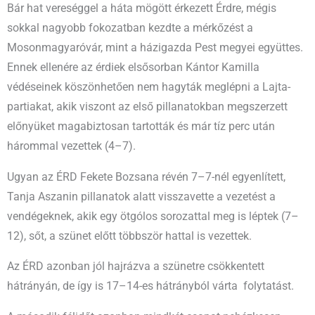
Bár hat vereséggel a háta mögött érkezett Érdre, mégis
sokkal nagyobb fokozatban kezdte a mérkőzést a
Mosonmagyaróvár, mint a házigazda Pest megyei együttes.
Ennek ellenére az érdiek elsősorban Kántor Kamilla
védéseinek köszönhetően nem hagyták meglépni a Lajta-
partiakat, akik viszont az első pillanatokban megszerzett
előnyüket magabiztosan tartották és már tíz perc után
hárommal vezettek (4–7).
Ugyan az ÉRD Fekete Bozsana révén 7–7-nél egyenlített,
Tanja Aszanin pillanatok alatt visszavette a vezetést a
vendégeknek, akik egy ötgólos sorozattal meg is léptek (7–
12), sőt, a szünet előtt többször hattal is vezettek.
Az ÉRD azonban jól hajrázva a szünetre csökkentett
hátrányán, de így is 17–14-es hátrányból várta folytatást.