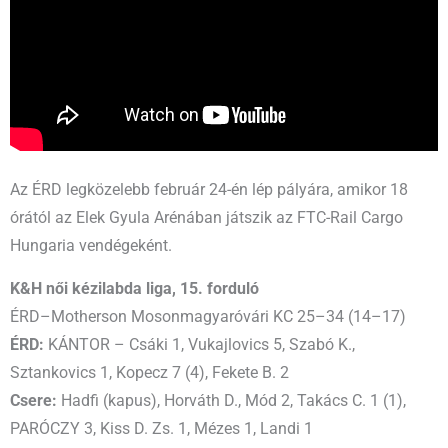
Az ÉRD legközelebb február 24-én lép pályára, amikor 18
órától az Elek Gyula Arénában játszik az FTC-Rail Cargo
Hungaria vendégeként.
K&H női kézilabda liga, 15. forduló
ÉRD–Motherson Mosonmagyaróvári KC 25–34 (14–17)
ÉRD:
KÁNTOR – Csáki 1, Vukajlovics 5, Szabó K.,
Sztankovics 1, Kopecz 7 (4), Fekete B. 2
Csere:
Hadfi (kapus), Horváth D., Mód 2, Takács C. 1 (1),
PARÓCZY 3, Kiss D. Zs. 1, Mézes 1, Landi 1