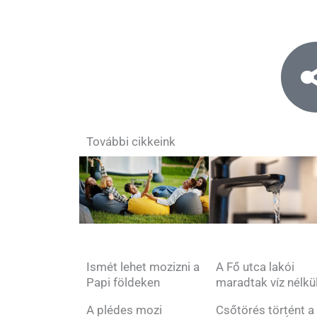
További cikkeink
Ismét lehet mozizni a
A Fő utca lakói
Papi földeken
maradtak víz nélkü
A plédes mozi
Csőtörés történt a