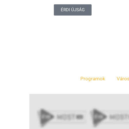
ÉRDI ÚJSÁG
Programok
Váro