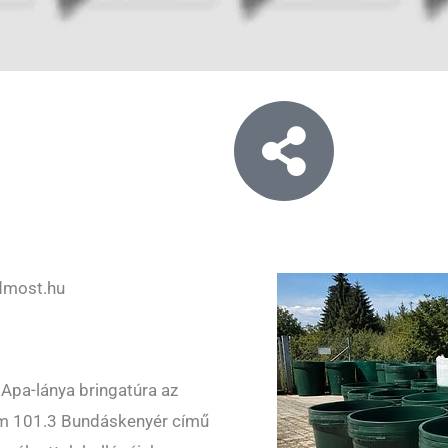
dmost.hu
z Apa-lánya bringatúra az
 Fm 101.3 Bundáskenyér című