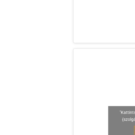
"Kattint
{szolg