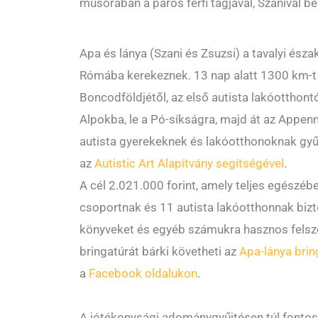
műsorában a páros férfi tagjával, Szanival be
Apa és lánya (Szani és Zsuzsi) a tavalyi észak
Rómába kerekeznek. 13 nap alatt 1300 km-t
Boncodföldjétől, az első autista lakóotthont
Alpokba, le a Pó-síkságra, majd át az Appenni
autista gyerekeknek és lakóotthonoknak gy
az
Autistic Art Alapítvány segítségével
.
A cél 2.021.000 forint, amely teljes egészéb
csoportnak és 11 autista lakóotthonnak bizto
könyveket és egyéb számukra hasznos felsz
bringatúrát bárki követheti az
Apa-lánya brin
a
Facebook oldalukon
.
A jótékonysági adománygyűjtésen túl fontos