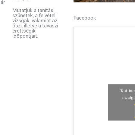
már
Mutatjuk a tanítási
szünetek, a felvételi
Facebook
vizsgák, valamint az
őszi, illetve a tavaszi
érettségik
időpontjait.
"Kattint
{szolg