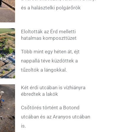
és a halásztelki polgárőrök
Eloltották az Érd melletti
hatalmas komposzttüzet
Több mint egy héten át, éjt
nappallá téve küzdöttek a
tűzoltók a lángokkal.
Két érdi utcában is vízhiányra
ébredtek a lakók
Csőtörés történt a Botond
utcában és az Aranyos utcában
is.