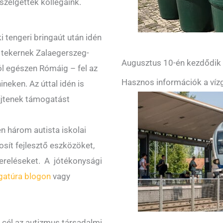
szélgettek kollégáink.
i tengeri bringaút után idén
 tekernek Zalaegerszeg-
Augusztus 10-én kezdődik a
ól egészen Rómáig – fel az
Hasznos információk a vízg
neken. Az úttal idén is
űjtenek támogatást
en három autista iskolai
sít fejlesztő eszközöket,
ereléseket. A jótékonysági
gatúra blogon
vagy
 cél az autizmus társadalmi