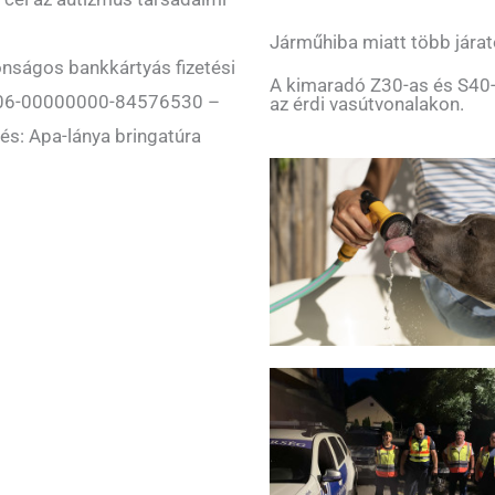
Járműhiba miatt több járat
onságos bankkártyás fizetési
A kimaradó Z30-as és S40-
006-00000000-
84576530 –
az érdi vasútvonalakon.
és: Apa-lánya bringatúra