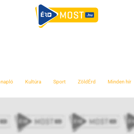
snapló
Kultúra
Sport
ZöldÉrd
Minden hír