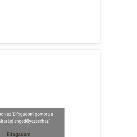
son az 'Elfogadom' gombra a
áltatás} engedélyezéséhez"
Elfogadom