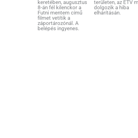
keretében, augusztus
területen, az ÉTV 
8-án fél kilenckor a
dolgozik a hiba
Futni mentem című
elhárításán.
filmet vetítik a
záportározónál. A
belépés ingyenes.