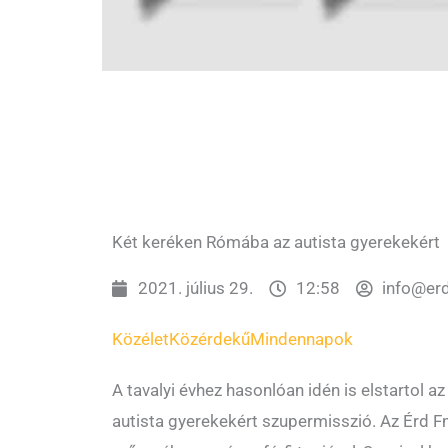
Két keréken Rómába az autista gyerekekért
2021. július 29.
12:58
info@er
Közélet
Közérdekű
Mindennapok
A tavalyi évhez hasonlóan idén is elstartol a
autista gyerekekért szupermisszió. Az Érd