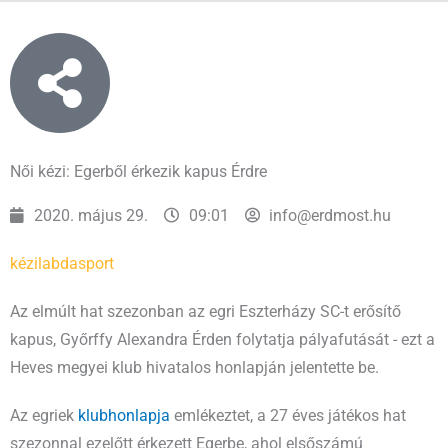
Női kézi: Egerből érkezik kapus Érdre
2020. május 29.
09:01
info@erdmost.hu
kézilabda
sport
Az elmúlt hat szezonban az egri Eszterházy SC-t erősítő
kapus, Győrffy Alexandra Érden folytatja pályafutását - ezt a
Heves megyei klub hivatalos honlapján jelentette be.
Az egriek
klubhonlapja
emlékeztet, a 27 éves játékos hat
szezonnal ezelőtt érkezett Egerbe, ahol elsőszámú