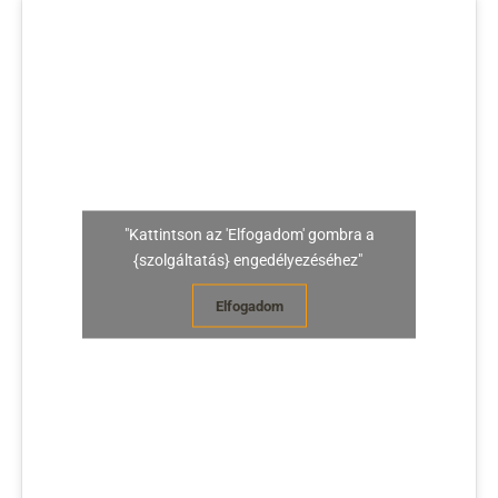
"Kattintson az 'Elfogadom' gombra a
{szolgáltatás} engedélyezéséhez"
Elfogadom