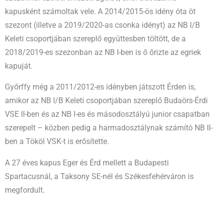
kapusként számoltak vele. A 2014/2015-ös idény óta öt
szezont (illetve a 2019/2020-as csonka idényt) az NB I/B
Keleti csoportjában szereplő együttesben töltött, de a
2018/2019-es szezonban az NB I-ben is ő őrizte az egriek
kapuját.
Győrffy még a 2011/2012-es idényben játszott Érden is,
amikor az NB I/B Keleti csoportjában szereplő Budaörs-Érdi
VSE II-ben és az NB I-es és másodosztályú junior csapatban
szerepelt – közben pedig a harmadosztálynak számító NB II-
ben a Tököl VSK-t is erősítette.
A 27 éves kapus Eger és Érd mellett a Budapesti
Spartacusnál, a Taksony SE-nél és Székesfehérváron is
megfordult.