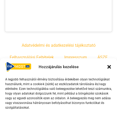
Adatvédelmi és adatkezelési tájékoztató
Felhasználási Feltételek
Impresszum
ÁSZF
Hozzájárulás kezelése
Irányelvek
Moderálási szabályzat
A legjobb felhasználói élmény biztosítása érdekében olyan technológiákat
használunk, mint a cookie-k (sütik) az eszközadatok tárolására és/vagy
F
Y
T
elérésére. Ezen technológiákba való beleegyezése lehetővé teszi számunkra,
hogy olyan adatokat dolgozzunk fel, mint például a böngészési szokások
a
o
i
vagy az egyedi azonosítók ezen az oldalon. A beleegyezés meg nem adása
c
u
k
vagy visszavonása hátrányosan befolyásolhat bizonyos funkciókat és
e
t
t
szolgáltatásokat.
b
u
o