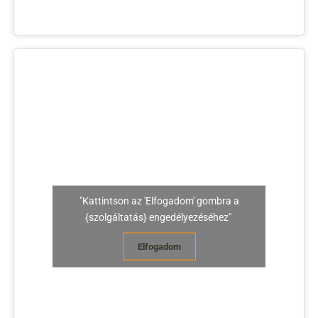
"Kattintson az 'Elfogadom' gombra a
{szolgáltatás} engedélyezéséhez"
Elfogadom