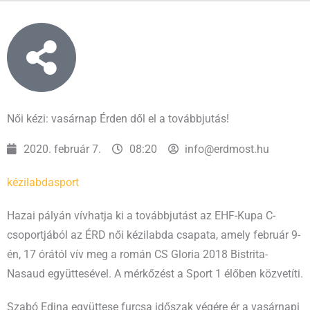
Női kézi: vasárnap Érden dől el a továbbjutás!
2020. február 7.
08:20
info@erdmost.hu
kézilabda
sport
Hazai pályán vívhatja ki a továbbjutást az EHF-Kupa C-
csoportjából az ÉRD női kézilabda csapata, amely február 9-
én, 17 órától vív meg a román CS Gloria 2018 Bistrita-
Nasaud együttesével. A mérkőzést a Sport 1 élőben közvetíti.
Szabó Edina együttese furcsa időszak végére ér a vasárnapi