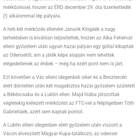
mérkőzéssel, hiszen az ÉRD december 29. óta tizenkettedik
(!) alkalommal lép pályára.
A heti két mérkőzés ellenére Janurik Kingáék a nagy
terhelésben is kiválóan teljesítettek, hiszen az Alba Fehérvár
elleni győzelem után ugyan hazai pályán egy góllal kikaptak
az Odensetől, ám a játék képe alapján nem lehettek
elégedetlenek az érdiek – még ha ezért pont nem is járt.
Ezt követően a Vác elleni idegenbeli siker és a Besztercén
elért döntetlen után két magabiztos hazai győzelem született
a Békéscsaba és a Lublin ellen. Majd hiába játszottak
végletekig kiélezett mérkőzést az FTC-vel a Népligetben Tóth
Gabrielláék, azért sem kaptak pontot.
A Lublin elleni idegenben elért győzelem után viszont a
Vácon elveszített Magyar Kupa-találkozó, az odensei