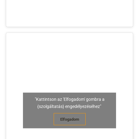
"Kattintson az 'Elfogadom' gombra a
{szolgáltatás} engedélyezéséhez"
Elfogadom