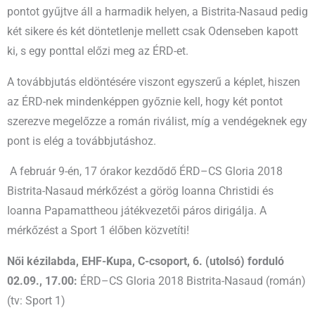
pontot gyűjtve áll a harmadik helyen, a Bistrita-Nasaud pedig
két sikere és két döntetlenje mellett csak Odenseben kapott
ki, s egy ponttal előzi meg az ÉRD-et.
A továbbjutás eldöntésére viszont egyszerű a képlet, hiszen
az ÉRD-nek mindenképpen győznie kell, hogy két pontot
szerezve megelőzze a román riválist, míg a vendégeknek egy
pont is elég a továbbjutáshoz.
A február 9-én, 17 órakor kezdődő ÉRD–CS Gloria 2018
Bistrita-Nasaud mérkőzést a görög Ioanna Christidi és
Ioanna Papamattheou játékvezetői páros dirigálja. A
mérkőzést a Sport 1 élőben közvetíti!
Női kézilabda, EHF-Kupa, C-csoport, 6. (utolsó) forduló
02.09., 17.00:
ÉRD–CS Gloria 2018 Bistrita-Nasaud (román)
(tv: Sport 1)