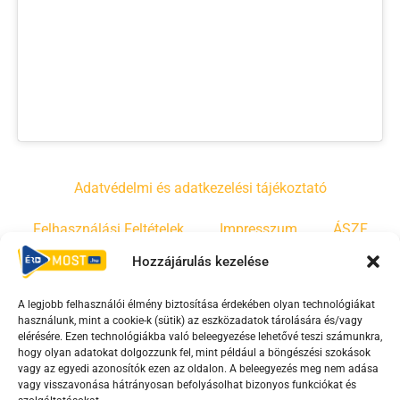
Adatvédelmi és adatkezelési tájékoztató
Felhasználási Feltételek
Impresszum
ÁSZF
Hozzájárulás kezelése
Irányelvek
Moderálási szabályzat
A legjobb felhasználói élmény biztosítása érdekében olyan technológiákat
használunk, mint a cookie-k (sütik) az eszközadatok tárolására és/vagy
F
Y
T
elérésére. Ezen technológiákba való beleegyezése lehetővé teszi számunkra,
hogy olyan adatokat dolgozzunk fel, mint például a böngészési szokások
a
o
i
vagy az egyedi azonosítók ezen az oldalon. A beleegyezés meg nem adása
c
u
k
vagy visszavonása hátrányosan befolyásolhat bizonyos funkciókat és