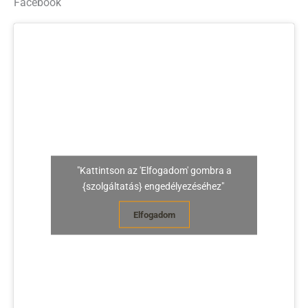
Facebook
"Kattintson az 'Elfogadom' gombra a
{szolgáltatás} engedélyezéséhez"
Elfogadom