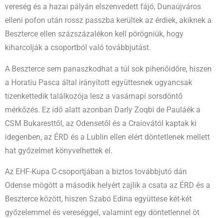
vereség és a hazai pályán elszenvedett fájó, Dunaújváros
elleni pofon után rossz passzba kerültek az érdiek, akiknek a
Beszterce ellen százszázalékon kell pörögniük, hogy
kiharcolják a csoportból való továbbjutást.
A Beszterce sem panaszkodhat a túl sok pihenőidőre, hiszen
a Horatiu Pasca által irányított együttesnek ugyancsak
tizenkettedik találkozója lesz a vasárnapi sorsdöntő
mérkőzés. Ez idő alatt azonban Darly Zoqbi de Pauláék a
CSM Bukaresttől, az Odensetől és a Craiovától kaptak ki
idegenben, az ÉRD és a Lublin ellen elért döntetlenek mellett
hat győzelmet könyvelhettek el.
Az EHF-Kupa C-csoportjában a biztos továbbjutó dán
Odense mögött a második helyért zajlik a csata az ÉRD és a
Beszterce között, hiszen Szabó Edina együttese két-két
győzelemmel és vereséggel, valamint egy döntetlennel öt