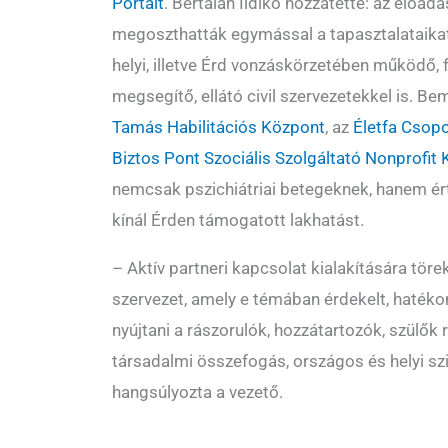
Portált
. Bertalan Ildikó hozzátette: az előad
megoszthatták egymással a tapasztalataika
helyi, illetve Érd vonzáskörzetében működő, 
megsegítő, ellátó civil szervezetekkel is. B
Tamás Habilitációs Központ
, az
Életfa Csopo
Biztos Pont Szociális Szolgáltató Nonprofit
nemcsak pszichiátriai betegeknek, hanem ér
kínál Érden támogatott lakhatást.
– Aktív partneri kapcsolat kialakítására tör
szervezet, amely e témában érdekelt, haték
nyújtani a rászorulók, hozzátartozók, szülők 
társadalmi összefogás, országos és helyi sz
hangsúlyozta a vezető.