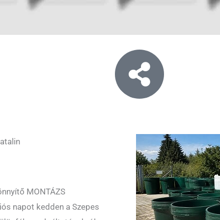
talin
könnyítő MONTÁZS
ciós napot kedden a Szepes