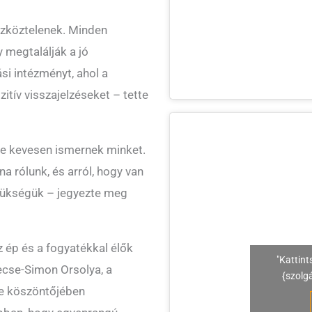
szköztelenek. Minden
 megtalálják a jó
i intézményt, ahol a
itív visszajelzéseket – tette
re kevesen ismernek minket.
na rólunk, és arról, hogy van
szükségük – jegyezte meg
 ép és a fogyatékkal élők
"Kattint
ecse-Simon Orsolya, a
{szolg
e köszöntőjében