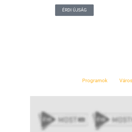
ÉRDI ÚJSÁG
Programok
Váro