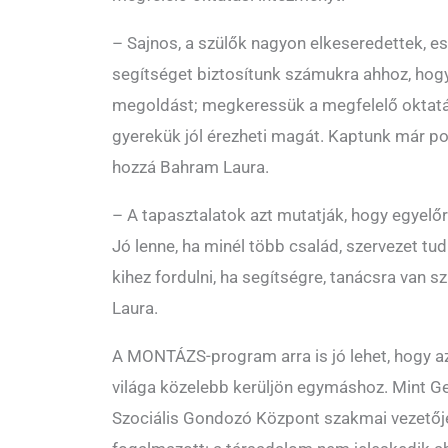
– Sajnos, a szülők nagyon elkeseredettek, e
segítséget biztosítunk számukra ahhoz, hogy
megoldást; megkeressük a megfelelő oktatás
gyerekük jól érezheti magát. Kaptunk már poz
hozzá Bahram Laura.
– A tapasztalatok azt mutatják, hogy egyelő
Jó lenne, ha minél több család, szervezet tud
kihez fordulni, ha segítségre, tanácsra van 
Laura.
A MONTÁZS-program arra is jó lehet, hogy az
világa közelebb kerüljön egymáshoz. Mint G
Szociális Gondozó Központ szakmai vezetőj