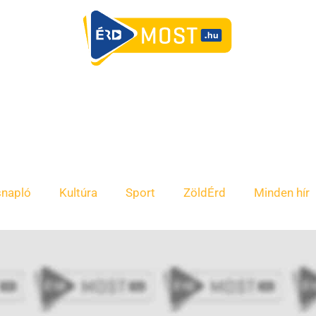
snapló
Kultúra
Sport
ZöldÉrd
Minden hír