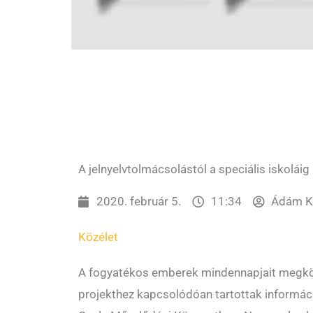
A jelnyelvtolmácsolástól a speciális iskoláig
2020. február 5.
11:34
Ádám Ka
Közélet
A fogyatékos emberek mindennapjait meg
projekthez kapcsolódóan tartottak informá