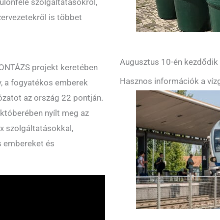
önféle szolgáltatásokról,
ervezetekről is többet
Augusztus 10-én kezdődik a
 MONTÁZS projekt keretében
Hasznos információk a vízg
y, a fogyatékos emberek
zatot az ország 22 pontján.
któberében nyílt meg az
x szolgáltatásokkal,
os embereket és