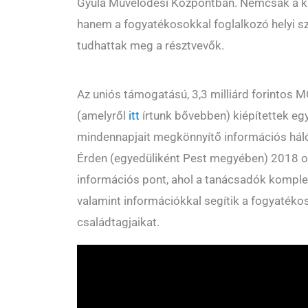
Gyula Művelődési Központban. Nemcsak a kül
hanem a fogyatékosokkal foglalkozó helyi sz
tudhattak meg a résztvevők.
Az uniós támogatású, 3,3 milliárd forintos
(amelyről
itt
írtunk bővebben) kiépítettek eg
mindennapjait megkönnyítő információs háló
Érden (egyedüliként Pest megyében) 2018 o
információs pont, ahol a tanácsadók komple
valamint információkkal segítik a fogyaték
családtagjaikat.