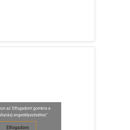
son az 'Elfogadom' gombra a
áltatás} engedélyezéséhez"
Elfogadom