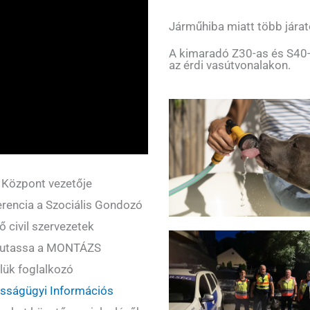
Járműhiba miatt több járat
A kimaradó Z30-as és S40-
az érdi vasútvonalakon.
ó Központ vezetője
erencia a Szociális Gondozó
 civil szervezetek
bemutassa a MONTÁZS
elük foglalkozó
sságügyi Információs