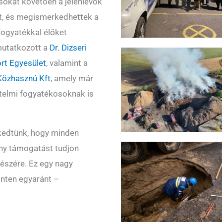
ásokat követően a jelenlévők
t, és megismerkedhettek a
fogyatékkal élőket
emutatkozott a
Dr. Dizseri
rt Egyesület
, valamint a
 Közhasznú Kft
, amely már
telmi fogyatékosoknak is
ekedtünk, hogy minden
ony támogatást tudjon
részére. Ez egy nagy
inten egyaránt –