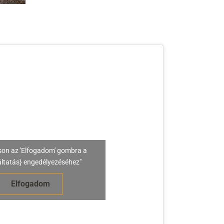
son az 'Elfogadom' gombra a
áltatás} engedélyezéséhez"
Elfogadom