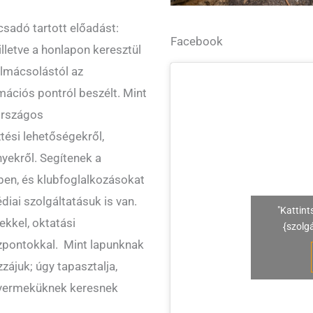
sadó tartott előadást:
Facebook
illetve a honlapon keresztül
olmácsolástól az
ációs pontról beszélt. Mint
 országos
tési lehetőségekről,
yekről. Segítenek a
ben, és klubfoglalkozásokat
diai szolgáltatásuk is van.
"Kattint
kkel, oktatási
{szolg
özpontokkal. Mint lapunknak
ájuk; úgy tapasztalja,
gyermeküknek keresnek