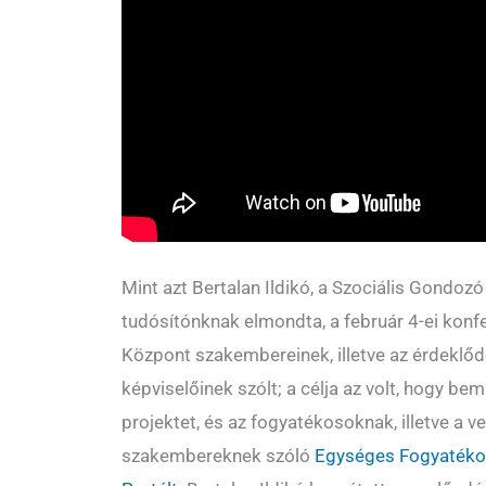
Mint azt Bertalan Ildikó, a Szociális Gondoz
tudósítónknak elmondta, a február 4-ei konf
Központ szakembereinek, illetve az érdeklődő
képviselőinek szólt; a célja az volt, hogy 
projektet, és az fogyatékosoknak, illetve a v
szakembereknek szóló
Egységes Fogyatéko