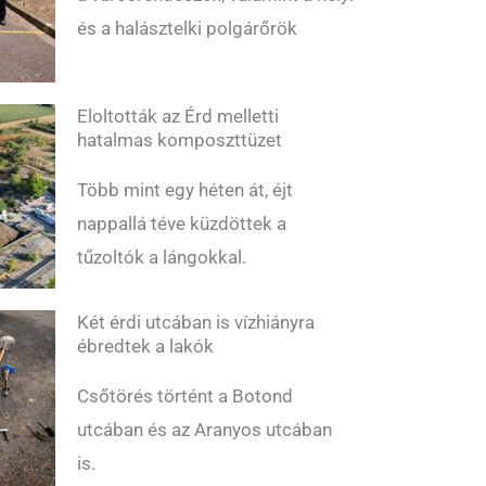
és a halásztelki polgárőrök
Eloltották az Érd melletti
hatalmas komposzttüzet
Több mint egy héten át, éjt
nappallá téve küzdöttek a
tűzoltók a lángokkal.
Két érdi utcában is vízhiányra
ébredtek a lakók
Csőtörés történt a Botond
utcában és az Aranyos utcában
is.