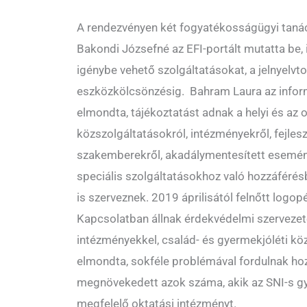
A rendezvényen két fogyatékosságügyi tanác
Bakondi Józsefné az EFI-portált mutatta be, 
igénybe vehető szolgáltatásokat, a jelnyelvt
eszközkölcsönzésig. Bahram Laura az inform
elmondta, tájékoztatást adnak a helyi és az
közszolgáltatásokról, intézményekről, fejlesz
szakemberekről, akadálymentesített esemén
speciális szolgáltatásokhoz való hozzáférés
is szerveznek. 2019 áprilisától felnőtt logopé
Kapcsolatban állnak érdekvédelmi szervezete
intézményekkel, család- és gyermekjóléti k
elmondta, sokféle problémával fordulnak hozz
megnövekedett azok száma, akik az SNI-s 
megfelelő oktatási intézményt.