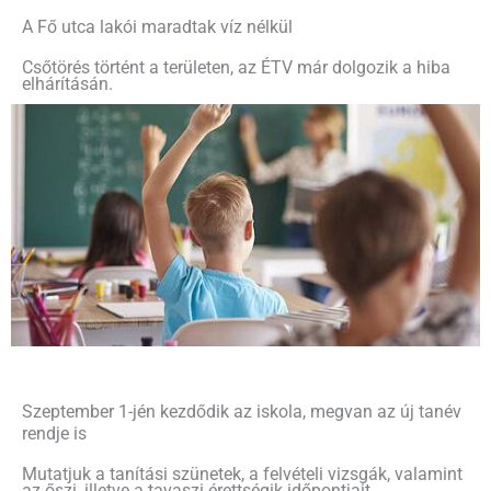
A Fő utca lakói maradtak víz nélkül
Csőtörés történt a területen, az ÉTV már dolgozik a hiba
elhárításán.
Szeptember 1-jén kezdődik az iskola, megvan az új tanév
rendje is
Mutatjuk a tanítási szünetek, a felvételi vizsgák, valamint
az őszi, illetve a tavaszi érettségik időpontjait.