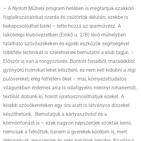
– A Nyitott Műhely program hetében is megtartjuk szakköri
foglalkozásainkat szerda és csütörtök délután; ezekbe is
bekapcsolódhat bárki – tette hozzá az iparművész. A
lakótelepi klubövezetben (Enikő u. 2/B) lévő műhelyben
található szövőszékeken és egyéb eszközök segítségével
többféle technikát is szeretnének bemutatni a klub tagjai. –
Először is van a rongyszövés. Bontott fonalból, maradékból
gyönyörű holmikat lehet készíteni, és nem kell kidobni a régi
pulóvereket, elég felfejteni őket – mai, környezettudatos
világunkban érdemes arra is odafigyelni, mennyi ruhaneműt,
textíliát dobunk ki, holott újrahasznosíthatjuk ezeket. A
kisebb szövőkereteken egy óra alatt is látványos díszeket
készíthetünk. Bemutatjuk a kártyaszövést és a
körmönfonást is – ezek nagyon népszerűek szoktak lenni,
nemcsak a felnőttek, hanem a gyerekek körében is, mert
dekoratívak, egyszerűek és nem kerülnek pénzbe. Ráadásul