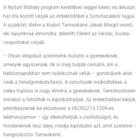
A Nyitott Műhely program keretében reggel kilenc és délután
hat óra között várják az érdeklődőket a Szövőszakkör tagjai.
A szakkört, illetve a klubot Tamaskáné Jakab Margit vezeti,
aki lapunknak elmondta: délelőtt főként az iskolai, óvodai
csoportokat várják.
– Olyan dolgokat szeretnénk mutatni a gyerekeknek,
amelyek egyszerűek, ők is meg tudják csinálni, ám a
hétköznapokban nem találkoznak velük – gondoljunk akár
csak a fonalgombolyításra. A szövőszék működtetése, a
rokka hajtása is nagy élmény a gyerekeknek. Természetesen
mindezt a felnőttek is kipróbálhatják. Az érdeklődőket kérjük,
jelentkezzenek be előzetesen a 06(30)213-1209-es
telefonszámon – így elkerülhetjük a zsúfoltságot, és
mindenkinek lesz ideje, módja kipróbálni azt, amit szeretne –
hangsúlyozta Tamaskáné.