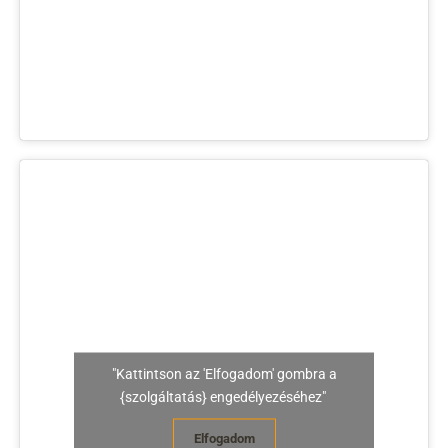
"Kattintson az 'Elfogadom' gombra a
{szolgáltatás} engedélyezéséhez"
Elfogadom