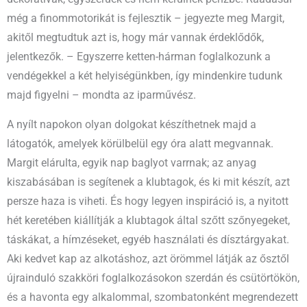
még a finommotorikát is fejlesztik – jegyezte meg Margit,
akitől megtudtuk azt is, hogy már vannak érdeklődők,
jelentkezők. – Egyszerre ketten-hárman foglalkozunk a
vendégekkel a két helyiségünkben, így mindenkire tudunk
majd figyelni – mondta az iparművész.
A nyílt napokon olyan dolgokat készíthetnek majd a
látogatók, amelyek körülbelül egy óra alatt megvannak.
Margit elárulta, egyik nap baglyot varrnak; az anyag
kiszabásában is segítenek a klubtagok, és ki mit készít, azt
persze haza is viheti. És hogy legyen inspiráció is, a nyitott
hét keretében kiállítják a klubtagok által szőtt szőnyegeket,
táskákat, a hímzéseket, egyéb használati és dísztárgyakat.
Aki kedvet kap az alkotáshoz, azt örömmel látják az ősztől
újrainduló szakköri foglalkozásokon szerdán és csütörtökön,
és a havonta egy alkalommal, szombatonként megrendezett