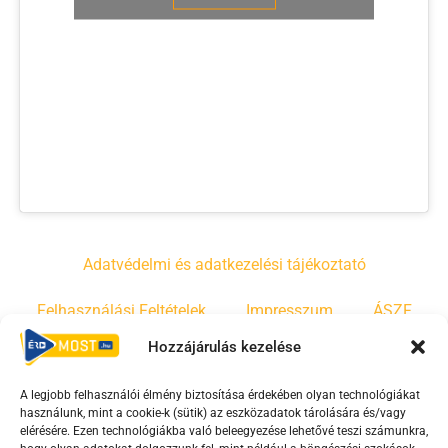
Adatvédelmi és adatkezelési tájékoztató
Felhasználási Feltételek
Impresszum
ÁSZF
Hozzájárulás kezelése
Irányelvek
Moderálási szabályzat
A legjobb felhasználói élmény biztosítása érdekében olyan technológiákat
használunk, mint a cookie-k (sütik) az eszközadatok tárolására és/vagy
F
Y
T
elérésére. Ezen technológiákba való beleegyezése lehetővé teszi számunkra,