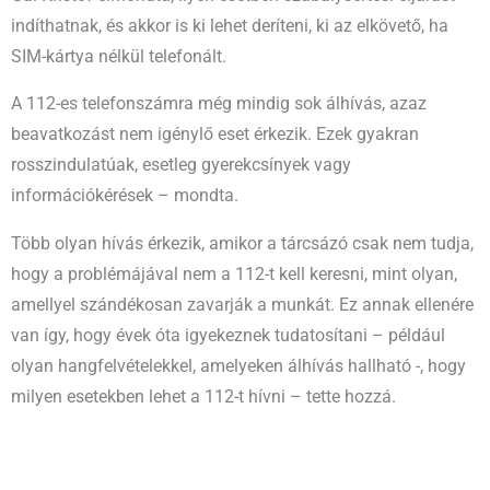
indíthatnak, és akkor is ki lehet deríteni, ki az elkövető, ha
SIM-kártya nélkül telefonált.
A 112-es telefonszámra még mindig sok álhívás, azaz
beavatkozást nem igénylő eset érkezik. Ezek gyakran
rosszindulatúak, esetleg gyerekcsínyek vagy
információkérések – mondta.
Több olyan hívás érkezik, amikor a tárcsázó csak nem tudja,
hogy a problémájával nem a 112-t kell keresni, mint olyan,
amellyel szándékosan zavarják a munkát. Ez annak ellenére
van így, hogy évek óta igyekeznek tudatosítani – például
olyan hangfelvételekkel, amelyeken álhívás hallható -, hogy
milyen esetekben lehet a 112-t hívni – tette hozzá.