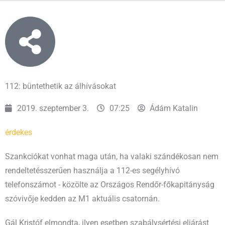
112: büntethetik az álhívásokat
2019. szeptember 3.
07:25
Ádám Katalin
érdekes
Szankciókat vonhat maga után, ha valaki szándékosan nem
rendeltetésszerűen használja a 112-es segélyhívó
telefonszámot - közölte az Országos Rendőr-főkapitányság
szóvivője kedden az M1 aktuális csatornán.
Gál Kristóf elmondta, ilyen esetben szabálysértési eljárást