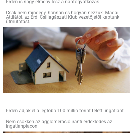
Érden is nagy élmény lesz a napfogyatkozás
Csak nem mindegy, honnan és hogyan nézzük. Mádai
Attilától, az Érdi Csillagászati Klub vezetőjétől kaptunk
útmutatást.
Érden adják el a legtöbb 100 millió forint feletti ingatlant
Nem csökken az agglomeráció iránti érdeklődés az
ingatlanpiacon.