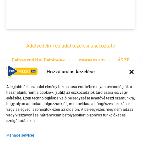
Adatvédelmi és adatkezelési tájékoztató
Felhasználási Feltételek
Impresszum
ÁSZF
Hozzájárulás kezelése
Irányelvek
Moderálási szabályzat
A legjobb felhasználói élmény biztosítása érdekében olyan technológiákat
használunk, mint a cookie-k (sütik) az eszközadatok tárolására és/vagy
F
Y
T
elérésére. Ezen technológiákba való beleegyezése lehetővé teszi számunkra,
hogy olyan adatokat dolgozzunk fel, mint például a böngészési szokások
a
o
i
vagy az egyedi azonosítók ezen az oldalon. A beleegyezés meg nem adása
c
u
k
vagy visszavonása hátrányosan befolyásolhat bizonyos funkciókat és
e
t
t
szolgáltatásokat.
b
u
o
Manage services
o
b
k