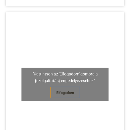
"Kattintson az 'Elfogadom' gombra a
{szolgáltatás} engedélyezéséhez"
Elfogadom