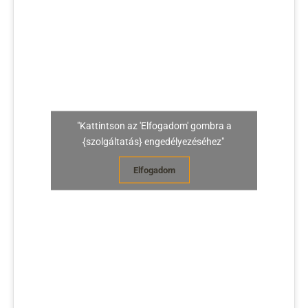
"Kattintson az 'Elfogadom' gombra a
{szolgáltatás} engedélyezéséhez"
Elfogadom