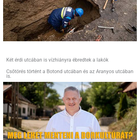
Két érdi utcában is vízhiányra ébredtek a lakók
Csőtörés történt a Botond utcában és az Aranyos utcában
is.