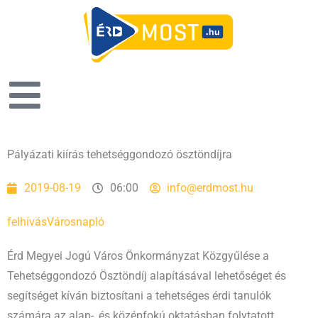
Pályázati kiírás tehetséggondozó ösztöndíjra
2019-08-19
06:00
info@erdmost.hu
felhívás
Városnapló
Érd Megyei Jogú Város Önkormányzat Közgyűlése a
Tehetséggondozó Ösztöndíj alapításával lehetőséget és
segítséget kíván biztosítani a tehetséges érdi tanulók
számára az alap-, és középfokú oktatásban folytatott