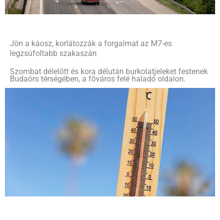
Jön a káosz, korlátozzák a forgalmat az M7-es
legzsúfoltabb szakaszán
Szombat délelőtt és kora délután burkolatjeleket festenek
Budaörs térségében, a főváros felé haladó oldalon.