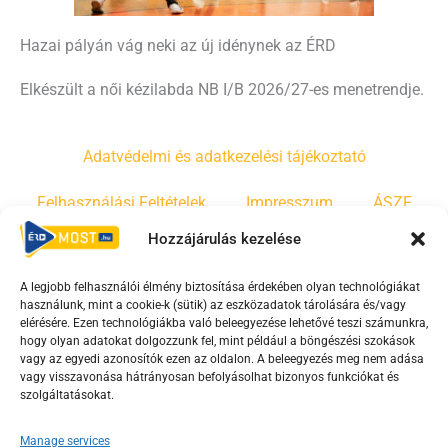
Hazai pályán vág neki az új idénynek az ÉRD
Elkészült a női kézilabda NB I/B 2026/27-es menetrendje.
Adatvédelmi és adatkezelési tájékoztató
Felhasználási Feltételek
Impresszum
ÁSZF
Hozzájárulás kezelése
Irányelvek
Moderálási szabályzat
A legjobb felhasználói élmény biztosítása érdekében olyan technológiákat
használunk, mint a cookie-k (sütik) az eszközadatok tárolására és/vagy
F
Y
T
elérésére. Ezen technológiákba való beleegyezése lehetővé teszi számunkra,
a
o
i
hogy olyan adatokat dolgozzunk fel, mint például a böngészési szokások
vagy az egyedi azonosítók ezen az oldalon. A beleegyezés meg nem adása
c
u
k
vagy visszavonása hátrányosan befolyásolhat bizonyos funkciókat és
e
t
t
szolgáltatásokat.
b
u
o
Manage services