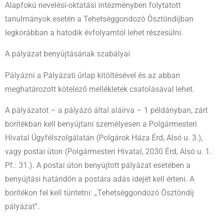
Alapfokú nevelési-oktatási intézményben folytatott
tanulmányok esetén a Tehetséggondozó Ösztöndíjban
legkorábban a hatodik évfolyamtól lehet részesülni.
A pályázat benyújtásának szabályai
Pályázni a Pályázati űrlap kitöltésével és az abban
meghatározott kötelező mellékletek csatolásával lehet.
A pályázatot – a pályázó által aláírva – 1 példányban, zárt
borítékban kell benyújtani személyesen a Polgármesteri
Hivatal Ügyfélszolgálatán (Polgárok Háza Érd, Alsó u. 3.),
vagy postai úton (Polgármesteri Hivatal, 2030 Érd, Alsó u. 1.
Pf.: 31.). A postai úton benyújtott pályázat esetében a
benyújtási határidőn a postára adás idejét kell érteni. A
borítékon fel kell tüntetni: „Tehetséggondozó Ösztöndíj
pályázat”.