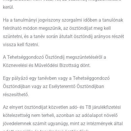
kerül.
Ha a tanulmányi jogviszony szorgalmi időben a tanulónak
felróható módon megszűnik, az ösztöndíjat meg kell
szüntetni, és a tanév során átutalt ösztöndíj arányos részét
vissza kell fizetni.
A Tehetséggondozó Ösztöndíj megszüntetéséről a
Köznevelési és Művelődési Bizottság dönt.
Egy pályázó egy tanévben vagy a Tehetséggondozó
Ösztöndíjban vagy az Esélyteremtő Ösztöndíjban
részesíthető.
Az elnyert ösztöndíjat közvetlen adó- és TB járulékfizetési
kötelezettség nem terheli, azonban az adóalapot növelő
jövedelemnek számít ugyanúgy, mint az intézmények által