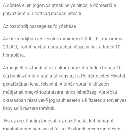
A döntés ellen jogorvoslatnak helye nincs, a döntésről a
pályázókat a Bizottság írásban értesíti.
Az ösztöndíj összege és folyósítása
Az ösztöndíjban részesülők minimum 5.000,- Ft, maximum
20.000,- forint havi támogatásban részesülnek a tanév 10
hónapjára.
A megítélt ösztöndíjat az önkormányzat minden hónap 10-
éig bankszámlára utalja át vagy azt a Polgármesteri Hivatal
pénztárában lehet felvenni. A tanév során a kifizetés
módjának megváltoztatására nincs lehetőség. Alapfokú
oktatásban részt vevő jogosult esetén a kifizetés a törvényes
képviselő részére történik.
Ha az ösztöndíjra jogosult az ösztöndíját két hónapot
meghaladóan nem veszi fel, az ösztöndíj megszüntetésre