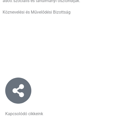
adott szociális és tanulmányi ösztöndíjak.
Köznevelési és Művelődési Bizottság
Kapcsolódó cikkeink