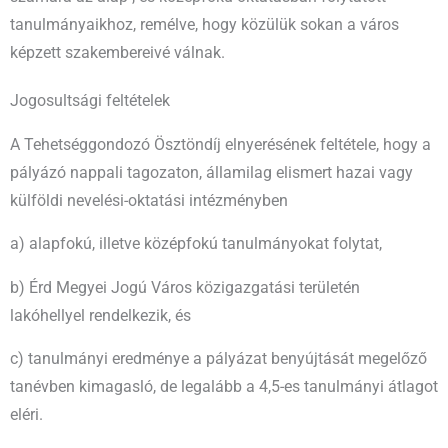
tanulmányaikhoz, remélve, hogy közülük sokan a város
képzett szakembereivé válnak.
Jogosultsági feltételek
A Tehetséggondozó Ösztöndíj elnyerésének feltétele, hogy a
pályázó nappali tagozaton, államilag elismert hazai vagy
külföldi nevelési-oktatási intézményben
a) alapfokú, illetve középfokú tanulmányokat folytat,
b) Érd Megyei Jogú Város közigazgatási területén
lakóhellyel rendelkezik, és
c) tanulmányi eredménye a pályázat benyújtását megelőző
tanévben kimagasló, de legalább a 4,5-es tanulmányi átlagot
eléri.