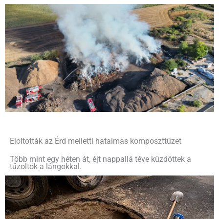
Eloltották az Érd melletti hatalmas komposzttüzet
Több mint egy héten át, éjt nappallá téve küzdöttek a
tűzoltók a lángokkal.