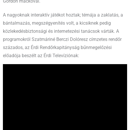
Gordon mackóval.
A nagyoknak interaktív játékot hoztak; témája a zaklatás, a
bántalmazás, megszégyenítés volt, a kicsiknek pedig
közlekedésbiztonsági és internetezési tanácsok várták. A
programokról Szatmáriné Berczi Dolóresz címzetes rendőr
százados, az Érdi Rendőrkapitányság bűnmegelőzési
előadója beszélt az Érdi Televíziónak: