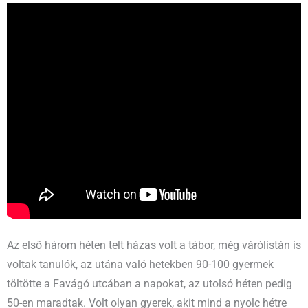
Az első három héten telt házas volt a tábor, még várólistán is
voltak tanulók, az utána való hetekben 90-100 gyermek
töltötte a Favágó utcában a napokat, az utolsó héten pedig
50-en maradtak. Volt olyan gyerek, akit mind a nyolc hétre