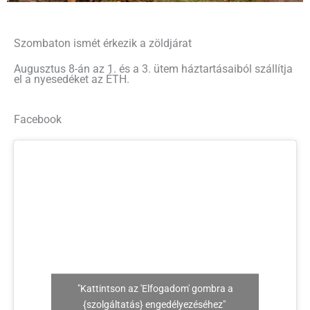
Szombaton ismét érkezik a zöldjárat
Augusztus 8-án az 1. és a 3. ütem háztartásaiból szállítja
el a nyesedéket az ÉTH.
Facebook
"Kattintson az 'Elfogadom' gombra a
{szolgáltatás} engedélyezéséhez"