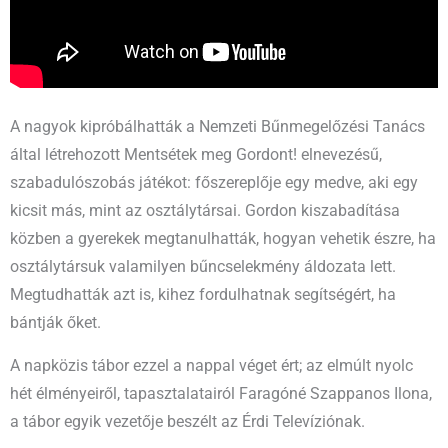
A nagyok kipróbálhatták a Nemzeti Bűnmegelőzési Tanács
által létrehozott Mentsétek meg Gordont! elnevezésű,
szabadulószobás játékot: főszereplője egy medve, aki egy
kicsit más, mint az osztálytársai. Gordon kiszabadítása
közben a gyerekek megtanulhatták, hogyan vehetik észre, ha
osztálytársuk valamilyen bűncselekmény áldozata lett.
Megtudhatták azt is, kihez fordulhatnak segítségért, ha
bántják őket.
A napközis tábor ezzel a nappal véget ért; az elmúlt nyolc
hét élményeiről, tapasztalatairól Faragóné Szappanos Ilona,
a tábor egyik vezetője beszélt az Érdi Televíziónak.