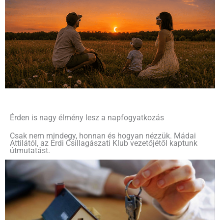
Érden is nagy élmény lesz a napfogyatkozás
Csak nem mindegy, honnan és hogyan nézzük. Mádai
Attilától, az Érdi Csillagászati Klub vezetőjétől kaptunk
útmutatást.