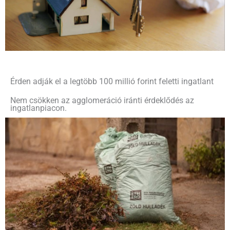
Érden adják el a legtöbb 100 millió forint feletti ingatlant
Nem csökken az agglomeráció iránti érdeklődés az
ingatlanpiacon.