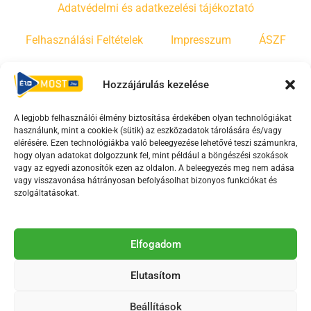
Adatvédelmi és adatkezelési tájékoztató
Felhasználási Feltételek
Impresszum
ÁSZF
Irányelvek
Moderálási szabályzat
Hozzájárulás kezelése
A legjobb felhasználói élmény biztosítása érdekében olyan technológiákat
F
Y
T
használunk, mint a cookie-k (sütik) az eszközadatok tárolására és/vagy
a
o
i
elérésére. Ezen technológiákba való beleegyezése lehetővé teszi számunkra,
c
u
k
hogy olyan adatokat dolgozzunk fel, mint például a böngészési szokások
vagy az egyedi azonosítók ezen az oldalon. A beleegyezés meg nem adása
e
t
t
vagy visszavonása hátrányosan befolyásolhat bizonyos funkciókat és
b
u
o
szolgáltatásokat.
o
b
k
o
e
Az Érd Média médiaszolgáltatási tevékenységét a
k
-
Elfogadom
Médiatanács a Magyar Média Mecenatúra program
-
s
keretében támogatja.
Elutasítom
s
q
q
u
Beállítások