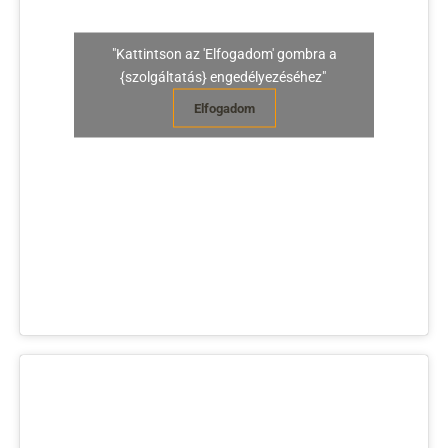
"Kattintson az 'Elfogadom' gombra a
{szolgáltatás} engedélyezéséhez"
Elfogadom