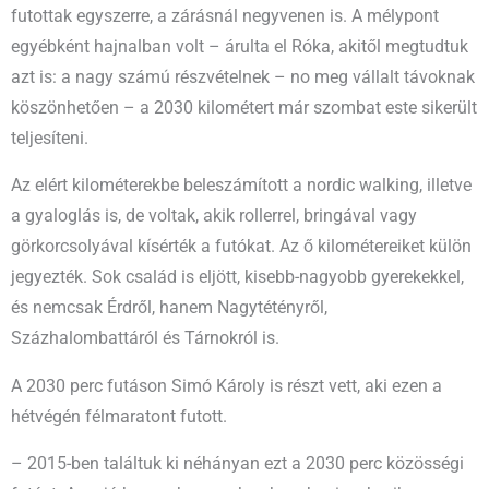
futottak egyszerre, a zárásnál negyvenen is. A mélypont
egyébként hajnalban volt – árulta el Róka, akitől megtudtuk
azt is: a nagy számú részvételnek – no meg vállalt távoknak
köszönhetően – a 2030 kilométert már szombat este sikerült
teljesíteni.
Az elért kilométerekbe beleszámított a nordic walking, illetve
a gyaloglás is, de voltak, akik rollerrel, bringával vagy
görkorcsolyával kísérték a futókat. Az ő kilométereiket külön
jegyezték. Sok család is eljött, kisebb-nagyobb gyerekekkel,
és nemcsak Érdről, hanem Nagytétényről,
Százhalombattáról és Tárnokról is.
A 2030 perc futáson Simó Károly is részt vett, aki ezen a
hétvégén félmaratont futott.
– 2015-ben találtuk ki néhányan ezt a 2030 perc közösségi