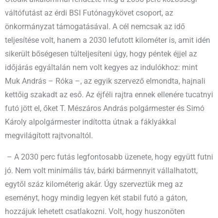
váltófutást az érdi BSI Futónagykövet csoport, az
önkormányzat támogatásával. A cél nemcsak az idő
teljesítése volt, hanem a 2030 lefutott kilométer is, amit idén
sikerült bőségesen túlteljesíteni úgy, hogy péntek éjjel az
időjárás egyáltalán nem volt kegyes az indulókhoz: mint
Muk András – Róka –, az egyik szervező elmondta, hajnali
kettőig szakadt az eső. Az éjféli rajtra ennek ellenére tucatnyi
futó jött el, őket T. Mészáros András polgármester és Simó
Károly alpolgármester indította útnak a fáklyákkal
megvilágított rajtvonaltól.
– A 2030 perc futás legfontosabb üzenete, hogy együtt futni
jó. Nem volt minimális táv, bárki bármennyit vállalhatott,
egytől száz kilométerig akár. Úgy szerveztük meg az
eseményt, hogy mindig legyen két stabil futó a gáton,
hozzájuk lehetett csatlakozni. Volt, hogy huszonöten