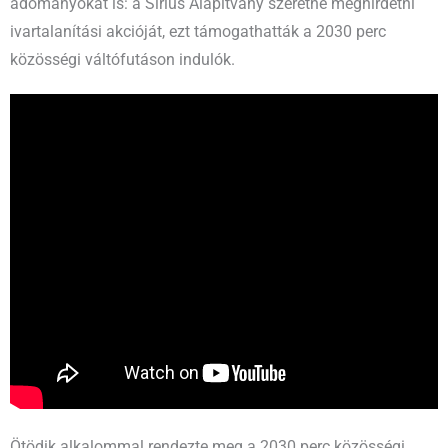
adományokat is: a Sirius Alapítvány szeretné meghirdetni
ivartalanítási akcióját, ezt támogathatták a 2030 perc
közösségi váltófutáson indulók.
Ötödik alkalommal rendezte meg a 2030 perc közösségi