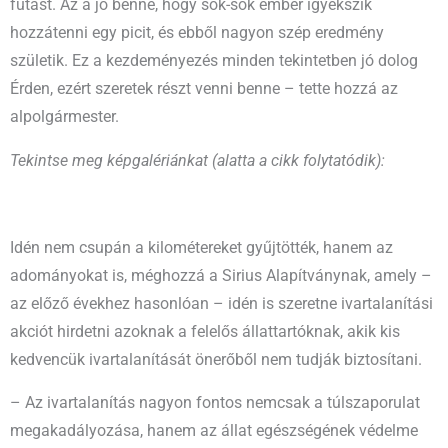
futást. Az a jó benne, hogy sok-sok ember igyekszik
hozzátenni egy picit, és ebből nagyon szép eredmény
születik. Ez a kezdeményezés minden tekintetben jó dolog
Érden, ezért szeretek részt venni benne – tette hozzá az
alpolgármester.
Tekintse meg képgalériánkat (alatta a cikk folytatódik):
Idén nem csupán a kilométereket gyűjtötték, hanem az
adományokat is, méghozzá a Sirius Alapítványnak, amely –
az előző évekhez hasonlóan – idén is szeretne ivartalanítási
akciót hirdetni azoknak a felelős állattartóknak, akik kis
kedvencük ivartalanítását önerőből nem tudják biztosítani.
– Az ivartalanítás nagyon fontos nemcsak a túlszaporulat
megakadályozása, hanem az állat egészségének védelme