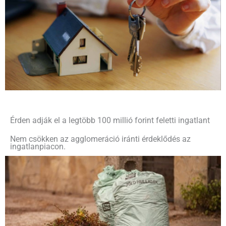
Érden adják el a legtöbb 100 millió forint feletti ingatlant
Nem csökken az agglomeráció iránti érdeklődés az
ingatlanpiacon.