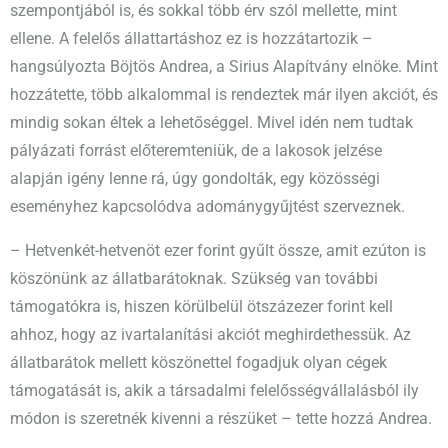
szempontjából is, és sokkal több érv szól mellette, mint
ellene. A felelős állattartáshoz ez is hozzátartozik –
hangsúlyozta Böjtös Andrea, a Sirius Alapítvány elnöke. Mint
hozzátette, több alkalommal is rendeztek már ilyen akciót, és
mindig sokan éltek a lehetőséggel. Mivel idén nem tudtak
pályázati forrást előteremteniük, de a lakosok jelzése
alapján igény lenne rá, úgy gondolták, egy közösségi
eseményhez kapcsolódva adománygyűjtést szerveznek.
– Hetvenkét-hetvenöt ezer forint gyűlt össze, amit ezúton is
köszönünk az állatbarátoknak. Szükség van további
támogatókra is, hiszen körülbelül ötszázezer forint kell
ahhoz, hogy az ivartalanítási akciót meghirdethessük. Az
állatbarátok mellett köszönettel fogadjuk olyan cégek
támogatását is, akik a társadalmi felelősségvállalásból ily
módon is szeretnék kivenni a részüket – tette hozzá Andrea.