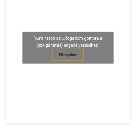
"Kattintson az 'Elfogadom' gombra a
{szolgáltatás} engedélyezéséhez"
Elfogadom