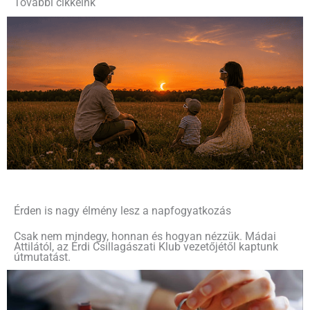
További cikkeink
Érden is nagy élmény lesz a napfogyatkozás
Csak nem mindegy, honnan és hogyan nézzük. Mádai
Attilától, az Érdi Csillagászati Klub vezetőjétől kaptunk
útmutatást.