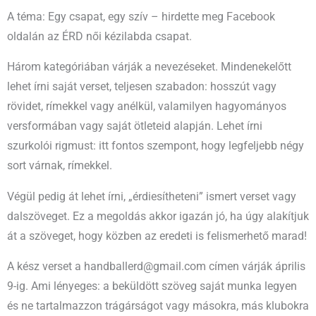
A téma: Egy csapat, egy szív – hirdette meg Facebook
oldalán az ÉRD női kézilabda csapat.
Három kategóriában várják a nevezéseket. Mindenekelőtt
lehet írni saját verset, teljesen szabadon: hosszút vagy
rövidet, rímekkel vagy anélkül, valamilyen hagyományos
versformában vagy saját ötleteid alapján. Lehet írni
szurkolói rigmust: itt fontos szempont, hogy legfeljebb négy
sort várnak, rímekkel.
Végül pedig át lehet írni, „érdiesítheteni” ismert verset vagy
dalszöveget. Ez a megoldás akkor igazán jó, ha úgy alakítjuk
át a szöveget, hogy közben az eredeti is felismerhető marad!
A kész verset a handballerd@gmail.com címen várják április
9-ig. Ami lényeges: a beküldött szöveg saját munka legyen
és ne tartalmazzon trágárságot vagy másokra, más klubokra