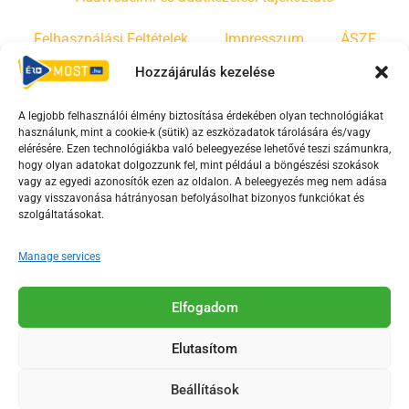
Felhasználási Feltételek
Impresszum
ÁSZF
Hozzájárulás kezelése
Irányelvek
Moderálási szabályzat
A legjobb felhasználói élmény biztosítása érdekében olyan technológiákat
használunk, mint a cookie-k (sütik) az eszközadatok tárolására és/vagy
F
Y
T
elérésére. Ezen technológiákba való beleegyezése lehetővé teszi számunkra,
a
o
i
hogy olyan adatokat dolgozzunk fel, mint például a böngészési szokások
vagy az egyedi azonosítók ezen az oldalon. A beleegyezés meg nem adása
c
u
k
vagy visszavonása hátrányosan befolyásolhat bizonyos funkciókat és
e
t
t
szolgáltatásokat.
b
u
o
o
b
k
Manage services
o
e
Az Érd Média médiaszolgáltatási tevékenységét a
k
-
Elfogadom
Médiatanács a Magyar Média Mecenatúra program
-
s
keretében támogatja.
Elutasítom
s
q
q
u
Beállítások
u
a
2018-2026. © Minden jog fenntartva, Érd Megyei Jogú Város