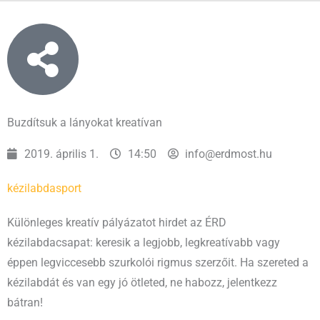
Buzdítsuk a lányokat kreatívan
2019. április 1.
14:50
info@erdmost.hu
kézilabda
sport
Különleges kreatív pályázatot hirdet az ÉRD
kézilabdacsapat: keresik a legjobb, legkreatívabb vagy
éppen legviccesebb szurkolói rigmus szerzőit. Ha szereted a
kézilabdát és van egy jó ötleted, ne habozz, jelentkezz
bátran!