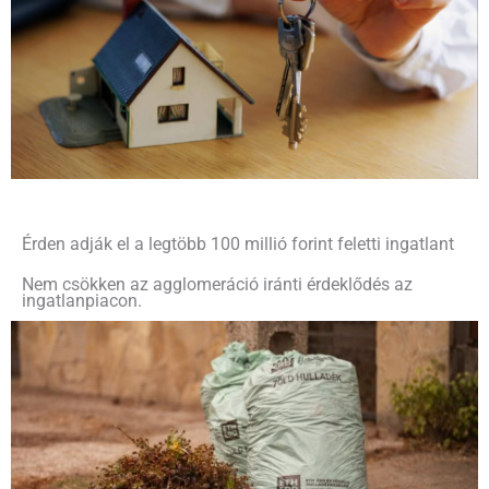
Érden adják el a legtöbb 100 millió forint feletti ingatlant
Nem csökken az agglomeráció iránti érdeklődés az
ingatlanpiacon.