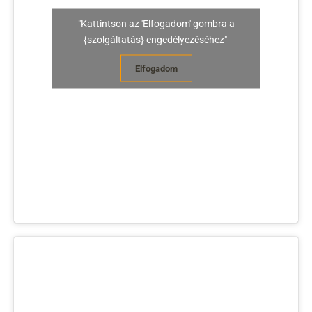
"Kattintson az 'Elfogadom' gombra a
{szolgáltatás} engedélyezéséhez"
Elfogadom