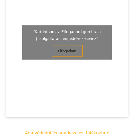
"Kattintson az 'Elfogadom' gombra a
{szolgáltatás} engedélyezéséhez"
Elfogadom
Adatvédelmi és adatkezelési tájékoztató